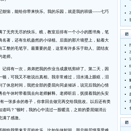
烦恼，能给你带来快乐。我的乐园，就是我的班级——七巧
了无穷无尽的快乐。瞧，教室后排有一个小小的图书角，笔
典名著，还有生机盎然的小绿植。后面的那片墙壁上，贴着大
有工整的毛笔字。最重要的是，这里有许多乐于助人、团结友
的老师。
记得有一次，弟弟把我的作业当成废纸剪碎了。第二天，因
一顿，可我又不敢说出真相。我非常难过，泪水涌上眼眶，泪
到了休息时间，我把全部的委屈向同桌倾诉，说完后我的心情
勇在午休时带着我去向老师解释。老师听后，抚摸着我的头安
还有一张多余的卷子，你拿回去做完再交给我批改。以后还有类
知道吗？”顿时，我的心中流过一股暖流，之前的委屈烟消云
充满了感激。
能给我带来无尽的欢乐。比如午休时间，我总能尽情享受难