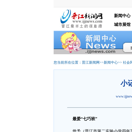
新闻中心
城市展馆
您当前所在位置：
晋江新闻网
>>
新闻中心
>>
社会
小
www.ijjn
最爱“七巧班”
曾予（晋江市第二实验小学四年7