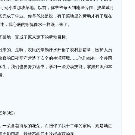
你可别小看那块菜地。以前，你爷爷每天到地里劳作，披星戴月
爸完成了学业。你爷爷总是说，有了菜地里的劳动才有了现在
讲述，我心底的惭愧像水一样漫上来了。
菜地，完成了原来定下的劳动目标。
来的。是啊，农民的辛勤汗水开创了农村新篇章，医护人员
警察的日夜坚守营造了安全的生活环境……他们都有一个共同
学生，我们也要努力读书，学习一些劳动技能，掌握知识和本
活。
年3班）
一朵含苞待放的花朵。而陪伴了我十二年的家风，则是灿烂
阳光和雨露，我就不能开出这样艳丽的花。