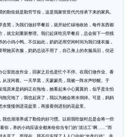
的勤俭就是勤劳节俭，这是我家世世代代传承下来的家风。
贪黑，为我们做好早餐后，就开始忙碌地收拾，每件东西都
方，就立刻重新整理。我们起床吃完早餐后，总会留下一些残
养的小鸡小鸭。不仅如此，奶奶还用空闲时间为我们缝衣服，
要帮她买衣服，奶奶总说不用了，自己身上的衣服虽旧，但还
公室批改作业，回家之后也是忙个不停。在我们做作业、看
，从没闲着。一天早晨，天蒙蒙亮，我被一阵水声吵醒。于
发现原来是妈妈正在拖地，她看起来小心翼翼的，似乎是生怕
妈拖完地了，我也起床了，我以为她会将水倒掉。可是，妈妈
把水慢慢倒进花盆里，再接着倒进别的花盆里。
我也渐渐养成了勤俭的好习惯。以前我吃饭时总是会将一些
看你，养的小鸡应该全都来给你当专门的‘清洁工’啊……”而
就走开了。而现在，我不仅实现了人人口中的“光盘行动”，并