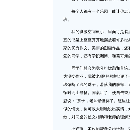
每个人都有一个乐园，能让你忘记
班。
我的班级空间虽小，里面可是装满
直的书架上整整齐齐地摆放着许多经
家的优秀作文、美丽的图画作品，还
爱的同学，还有学识渊博、和蔼可亲
同学们总会为我分担忧愁和苦恼。
为没交作业，我被老师狠狠地批评了
珠像断了线的珠子，滑落我的脸颊。
顿时无比舒畅。同桌听了，便自告奋
慰说：“孩子，老师错怪你了。这里
似的情况，你可以大胆地说出实情，
散，对同桌的仗义相助和老师的理解
七巧班，不仅能帮我分担忧愁，还