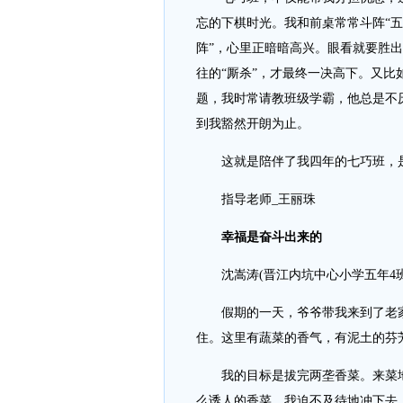
忘的下棋时光。我和前桌常常斗阵“五
阵”，心里正暗暗高兴。眼看就要胜
往的“厮杀”，才最终一决高下。又
题，我时常请教班级学霸，他总是不
到我豁然开朗为止。
这就是陪伴了我四年的七巧班，是
指导老师_王丽珠
幸福是奋斗出来的
沈嵩涛(晋江内坑中心小学五年4班
假期的一天，爷爷带我来到了老家的
住。这里有蔬菜的香气，有泥土的芬
我的目标是拔完两垄香菜。来菜地
么诱人的香菜，我迫不及待地冲下去