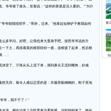
。爷爷摇了摇头，笑着说：“这样的香菜是没人要的。”“为什
晋
爷爷朝我招招手，“乖孙，过来。”他拿起短柄铲子教我如何
么多学问。好吧，让我也来大显身手吧。按照爷爷说的方
松一下土，再抓着菜的根部轻轻一摇，连根拔了起来，然后根
捆……
当
浃背了。汗珠从头上流下来，滴到鼻尖又流到嘴角，好咸
然无存。最令人难以忍受的是：衣服里黏糊糊的，鞋子里泡
爷爷，我不干了！”
水澡，躺在沙发上边吃零食边看电视。这时妈妈来了，她在