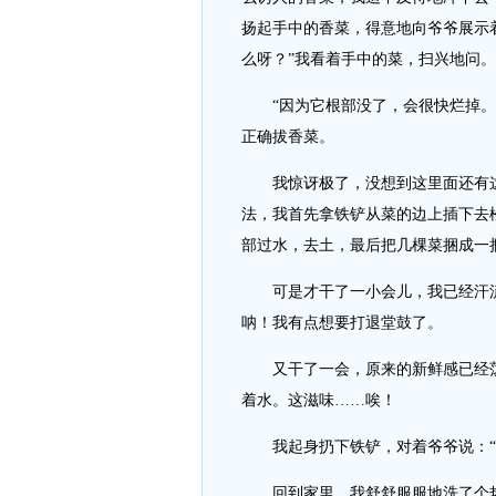
扬起手中的香菜，得意地向爷爷展示着
么呀？”我看着手中的菜，扫兴地问。
“因为它根部没了，会很快烂掉。”
正确拔香菜。
我惊讶极了，没想到这里面还有这
法，我首先拿铁铲从菜的边上插下去
部过水，去土，最后把几棵菜捆成一
可是才干了一小会儿，我已经汗流
呐！我有点想要打退堂鼓了。
又干了一会，原来的新鲜感已经荡
着水。这滋味……唉！
我起身扔下铁铲，对着爷爷说：“
回到家里，我舒舒服服地洗了个热