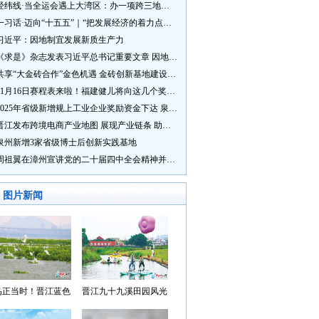
经纬线·当全运会遇上大湾区：办一项跨三地的赛事有多硬核？
一习话·迈向“十五五”｜“把发展经济的着力点放在实体经济上”
习近平：因地制宜发展新质生产力
《求是》杂志发表习近平总书记重要文章 因地制宜发展新质生产力
共享“大金砖合作”金色机遇 金砖创新基地建设成效显著
11月16日赛程表来啦！福建健儿将向这几个奖牌发起冲击→
2025年省级新增规上工业企业奖励资金下达 泉州市获补资金居全省首位
晋江发布跨境电商产业地图 展现产业链条 助力“晋品出海”
泉州新增3家省级博士后创新实践基地
周祖翼在漳州宣讲党的二十届四中全会精神并调研
图片新闻
鸟正当时！晋江蓝色
晋江九十九溪田园风光
湾成候鸟“冬日家园”
入选“世遗泉州·田园风