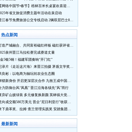
【网络中国节•春节】梧林百米长桌宴欢喜迎新春
2025年省文旅促消费主题年活动在泉启动
晋江春节免费旅游公交专线启动 2辆双层巴士8辆铛铛车带你游
热点新闻
打造产城融合、共同富裕磁灶样板 磁灶获评省级乡村振兴示范乡镇
2025泉州晋江马拉松赛完成赛道丈量
5金5银5铜！福建军团奏响“开门红”
纪录片《走近这片海》来晋江拍摄 茅盾文学奖得主麦家探寻晋江“海海”人生
洪良彬：以电商为轴玩转农业生态圈
解锁新身份 开启更深层次合作 九牧王成中国奥委会官方赞助商
全力防御台风“凤凰” 晋江沿海各镇先“风”而行
废弃矿山披绿装 多元修复换新颜 英林镇大觉山片区废弃矿山生态修复项目通过验收
意向成交额580万美元 晋企“尼日利亚行”收获满满
拿下鼎革奖、拉姆·查兰管理实践奖 安踏集团获企业管理权威奖项
最新新闻