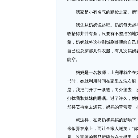
我家是小有名气的勤俭之家。所谓
我先从奶奶说起吧。奶奶每天起早
收拾得井井有条，只要有不整洁的地
羹，奶奶就将这些剩饭剩菜喂给自己
自己也总穿那几件衣服，有几次妈妈
能穿。
妈妈是一名教师，上完课就坐在办
书时，她就利用时间在家里左洗右刷
是，我把门开了一条缝，向外望去，
打扰我和妹妹的睡眠。过了许久，妈
却将它再拿去浇花，妈妈的背弯着，
就这样，在奶奶和妈妈的影响下，
米饭弄在桌上，而让全家人嘲笑：“你
且，吃完饭的我只把碗放在水槽里，