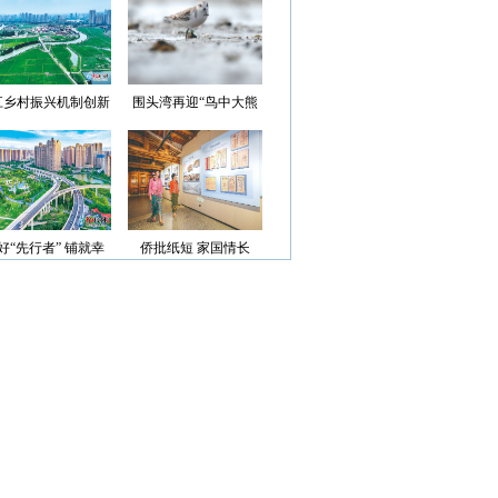
光”首批认定名单
江乡村振兴机制创新
围头湾再迎“鸟中大熊
案例获评省级优秀
猫”
好“先行者” 铺就幸
侨批纸短 家国情长
福路