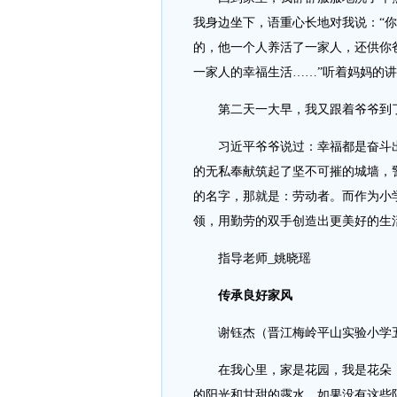
我身边坐下，语重心长地对我说：“
的，他一个人养活了一家人，还供你
一家人的幸福生活……”听着妈妈的
第二天一大早，我又跟着爷爷到了
习近平爷爷说过：幸福都是奋斗出
的无私奉献筑起了坚不可摧的城墙，
的名字，那就是：劳动者。而作为小
领，用勤劳的双手创造出更美好的生
指导老师_姚晓瑶
传承良好家风
谢钰杰（晋江梅岭平山实验小学五
在我心里，家是花园，我是花朵，
的阳光和甘甜的露水，如果没有这些