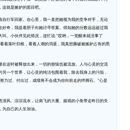
，这就是嫉妒的面目吧。
自行车回家。在心里，我一直把她视为我的竞争对手，无论
住好奇，我提着胆子向她讨寻答案。得知她的分数远远超过我
大叫。小伙伴见此情况，连忙说:“哎哟，一觉醒来就没事了
，看着落叶归根，看着人潮的消退，我真想撕破被嫉妒占有的黑
在这时被释放出来，一切的烦恼也被流放。人与心灵的交流
的另一个世界，让心灵的纯洁包围着我，除去我身上的污垢，
的努力过、付出过，成绩将不会成为你向前走的绊脚石。”心是
清风、淙淙流水，让南飞的大雁、嬉戏的小鱼带走昨日的失
，为自己的人生加油。