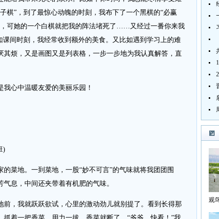
子棋”，到了最惊心动魄的时刻，我布下了一个黑棋的“必赢
出，可她的一个白棋就把我的阵法堵死了……又经过一番你来我
比如课间时刻，我经常收到额外的美食。又比如遇到学习上的难
厌其烦，又是画图又是列表格，一步一步地为我认真解答，直
我心中温暖友爱的美丽乐园！
)
菜地。一到菜地，一股“妙不可言”的气味就将我团团围
芳气息，中间还夹带着有机肥的气味。
观
前，我就跃跃欲试，心里的激动劲儿就别提了。看到长得那
海
，抓着一把香菜，用力一拔，香菜就断了。“爷爷，快看！”我