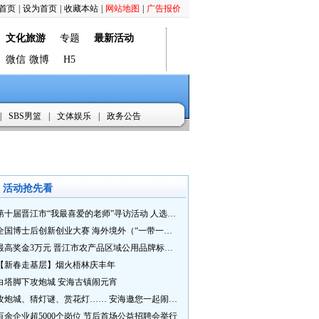
首页
|
设为首页
|
收藏本站
|
网站地图
|
广告报价
文化旅游
专题
最新活动
微信
微博
H5
|
SBS男篮
|
文体娱乐
|
政务公告
活动抢先看
第十届晋江市“我最喜爱的老师”寻访活动 人选推荐火热进行中 快来“秀”您最喜爱的老师
全国博士后创新创业大赛 海外境外（“一带一路”）赛七大赛道等你来战
最高奖金3万元 晋江市农产品区域公用品牌标识Logo及特色农产品包装设计征集活动正式启动
【新春走基层】烟火梧林庆丰年
白塔脚下攻炮城 安海古镇闹元宵
攻炮城、猜灯谜、赏花灯…… 安海邀您一起闹元宵
百余企业超5000个岗位 节后首场公益招聘会举行