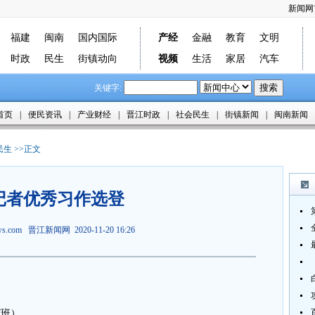
新闻网
福建
闽南
国内国际
产经
金融
教育
文明
时政
民生
街镇动向
视频
生活
家居
汽车
关键字:
首页
|
便民资讯
|
产业财经
|
晋江时政
|
社会民生
|
街镇新闻
|
闽南新闻
民生
>>正文
记者优秀习作选登
ews.com
晋江新闻网
2020-11-20 16:26
班）