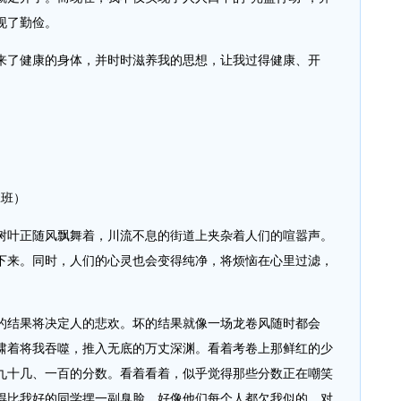
现了勤俭。
了健康的身体，并时时滋养我的思想，让我过得健康、开
班）
叶正随风飘舞着，川流不息的街道上夹杂着人们的喧嚣声。
下来。同时，人们的心灵也会变得纯净，将烦恼在心里过滤，
结果将决定人的悲欢。坏的结果就像一场龙卷风随时都会
啸着将我吞噬，推入无底的万丈深渊。看着考卷上那鲜红的少
九十几、一百的分数。看着看着，似乎觉得那些分数正在嘲笑
得比我好的同学摆一副臭脸，好像他们每个人都欠我似的，对