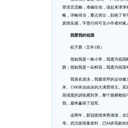
章语言流畅，准确生动，读起来津津
略，详略得当，重点突出，刻画了哥
真情实感，字里行间可见小作者对家
我爱我的祖国
杭子茜（五年1班）
假如我是一株小草，我愿为祖国献
荫；假如我是一朵鲜花，我愿为祖国
我喜欢游泳，我最崇拜的运动健儿是
米、1500米自由泳的大满贯得主。
高强度的训练累到哭，整个胳膊都抬
我，最终赢得了冠军。
这两年，新冠疫情来势汹汹，全国
爷。武汉疫情暴发时，已84岁高龄的