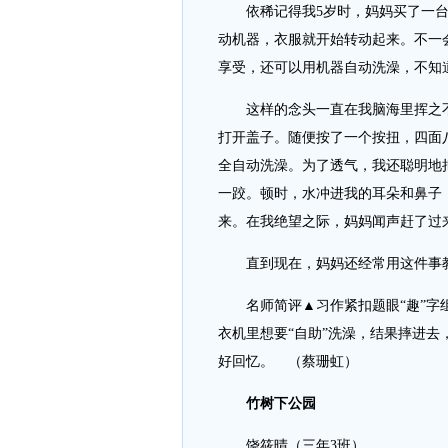
依稀记得我5岁时，妈妈买了一台
动机器，衣服就开始转动起来。不一
享受，还可以用机器自动洗澡，不知
这样的念头一直在我脑海里挥之不
打开盖子。随便按了一个按扭，四面
全自动洗澡。为了透气，我还聪明地
一跤。顿时，水冲进我的耳朵和鼻子
来。在我绝望之际，妈妈闻声赶了过来
直到现在，妈妈还经常用这件事教
名师简评▲习作紧扣题眼“趣”字组
衣机里想要“自助”洗澡，结果摔进
好回忆。 （蔡珊虹）
竹树下公园
饶筱晴（三年3班）