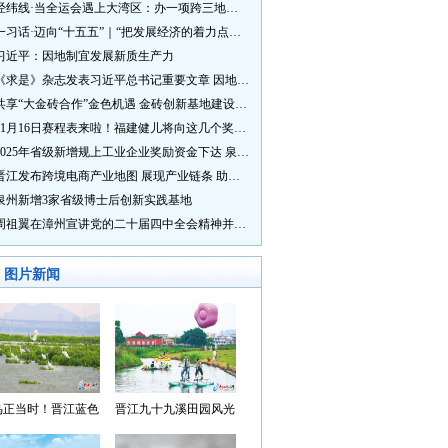
经纬线·当全运会遇上大湾区：办一项跨三地的赛事有多硬核？
一习话·迈向“十五五”｜“把发展经济的着力点放在实体经济上”
习近平：因地制宜发展新质生产力
《求是》杂志发表习近平总书记重要文章 因地制宜发展新质生产力
共享“大金砖合作”金色机遇 金砖创新基地建设成效显著
11月16日赛程表来啦！福建健儿将向这几个奖牌发起冲击→
2025年省级新增规上工业企业奖励资金下达 泉州市获补资金居全省首位
晋江发布跨境电商产业地图 展现产业链条 助力“晋品出海”
泉州新增3家省级博士后创新实践基地
周祖翼在漳州宣讲党的二十届四中全会精神并调研
图片新闻
鸟正当时！晋江蓝色
晋江九十九溪田园风光
湾成候鸟“冬日家园”
入选“世遗泉州·田园风