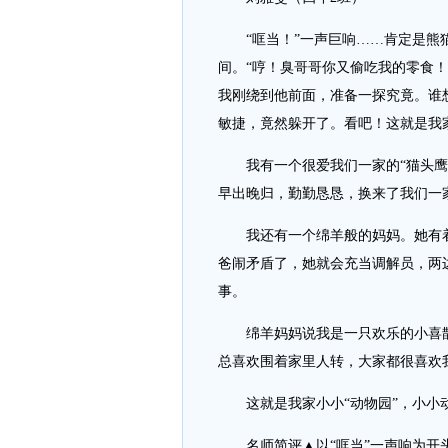
“哐当！”一声巨响……肯定是熊猫
间。“哼！臭哥哥你又偷吃我的零食！
我刚绕到他前面，准备一探究竟。谁
敏捷，竟然躲开了。看吧！这就是我
我有一个很爱我们一家的“猫头鹰爸
早出晚归，勤勤恳恳，换来了我们一
我还有一个绵羊般的妈妈。她有着
爸闹矛盾了，她就会充当调解员，两
事。
绵羊妈妈说我是一只欢乐的小喜鹊
总喜欢围着家里人转，大家都很喜欢
这就是我家小小“动物园”，小小动
名师简评▲以“哐当”一声响为开头