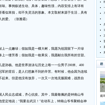
有味。事例叙述生动、具体，趣味性强，内容安排上有详有
哥看似笨拙，却不失灵活的形象。本文取材来源于生活，具有
人的爱。 （张雅霜）
上一点嫩绿；假如我是一棵大树，我愿为祖国留下一片绿
奉上一缕芳香；假如我是一枚果实，我愿献出我所有的甘甜。
孙杨。他是世界游泳坛历史上唯一一位男子200米、400
其冠军的背后，是人们想象不到的辛苦。有时候，他会因为连续
不起来。但是他没有放弃，一次又一次地克服困难，战胜自
人民众志成城，齐心抗疫。其中，我最敬佩的是钟南山爷
观
海
他坚定地说；“我要去武汉！”在动车上，钟南山爷爷聚精会神