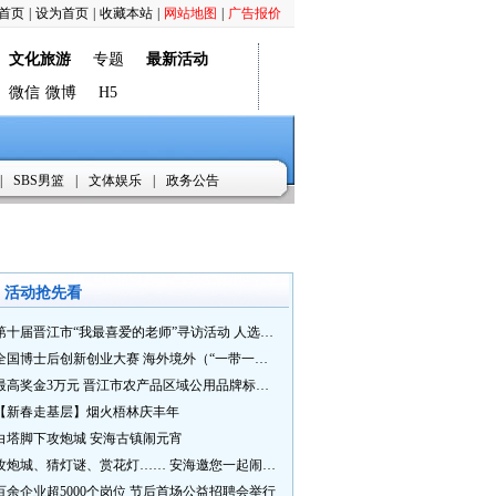
首页
|
设为首页
|
收藏本站
|
网站地图
|
广告报价
文化旅游
专题
最新活动
微信
微博
H5
|
SBS男篮
|
文体娱乐
|
政务公告
活动抢先看
第十届晋江市“我最喜爱的老师”寻访活动 人选推荐火热进行中 快来“秀”您最喜爱的老师
全国博士后创新创业大赛 海外境外（“一带一路”）赛七大赛道等你来战
最高奖金3万元 晋江市农产品区域公用品牌标识Logo及特色农产品包装设计征集活动正式启动
【新春走基层】烟火梧林庆丰年
白塔脚下攻炮城 安海古镇闹元宵
攻炮城、猜灯谜、赏花灯…… 安海邀您一起闹元宵
百余企业超5000个岗位 节后首场公益招聘会举行