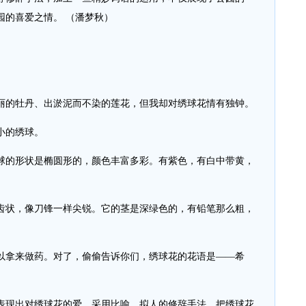
园的喜爱之情。 （潘梦秋）
的牡丹、出淤泥而不染的莲花，但我却对绣球花情有独钟。
小的绣球。
的形状是椭圆形的，颜色丰富多彩。有紫色，有白中带黄，
状，像刀锋一样尖锐。它的茎是深绿色的，有铅笔那么粗，
拿来做药。对了，偷偷告诉你们，绣球花的花语是——希
现出对绣球花的爱，采用比喻、拟人的修辞手法，把绣球花