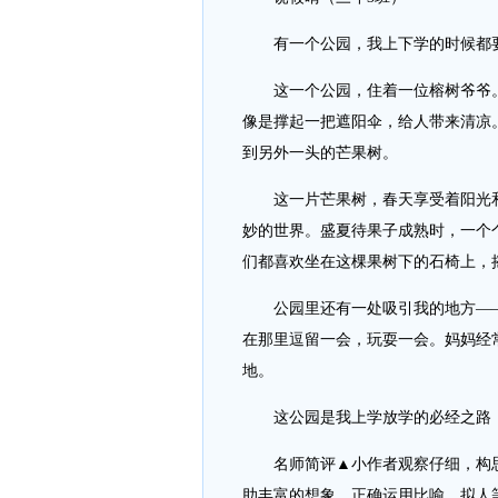
有一个公园，我上下学的时候都要
这一个公园，住着一位榕树爷爷。
像是撑起一把遮阳伞，给人带来清凉
到另外一头的芒果树。
这一片芒果树，春天享受着阳光和
妙的世界。盛夏待果子成熟时，一个
们都喜欢坐在这棵果树下的石椅上，
公园里还有一处吸引我的地方——
在那里逗留一会，玩耍一会。妈妈经
地。
这公园是我上学放学的必经之路，
名师简评▲小作者观察仔细，构思
助丰富的想象，正确运用比喻、拟人