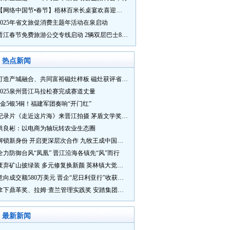
【网络中国节•春节】梧林百米长桌宴欢喜迎新春
2025年省文旅促消费主题年活动在泉启动
晋江春节免费旅游公交专线启动 2辆双层巴士8辆铛铛车带你游
热点新闻
打造产城融合、共同富裕磁灶样板 磁灶获评省级乡村振兴示范乡镇
2025泉州晋江马拉松赛完成赛道丈量
5金5银5铜！福建军团奏响“开门红”
纪录片《走近这片海》来晋江拍摄 茅盾文学奖得主麦家探寻晋江“海海”人生
洪良彬：以电商为轴玩转农业生态圈
解锁新身份 开启更深层次合作 九牧王成中国奥委会官方赞助商
全力防御台风“凤凰” 晋江沿海各镇先“风”而行
废弃矿山披绿装 多元修复换新颜 英林镇大觉山片区废弃矿山生态修复项目通过验收
意向成交额580万美元 晋企“尼日利亚行”收获满满
拿下鼎革奖、拉姆·查兰管理实践奖 安踏集团获企业管理权威奖项
最新新闻