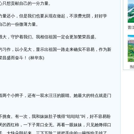
心只想贡献自己的一分力量。
量还小，但是我们也要从现在做起，不浪费光阴，好好学
自己的一份微薄力量。
晋
大，守护着我们。我相信祖国一定会更加繁荣昌盛。
习作，以小见大，显示出祖国一路走来确实不容易，作为新
昌盛而奋斗！ (林华东)
当
两个小辫子，还有一双水汪汪的眼睛。她最大的特点就是门
。
食。有一次，我和妹妹肚子饿得“咕咕咕”叫，好不容易盼
厌的西红柿，一下子胃口全无。再看一眼妹妹，只见她馋得口
子，大快朵颐起来，三下五除二就把手中的一碗饭给干掉了，