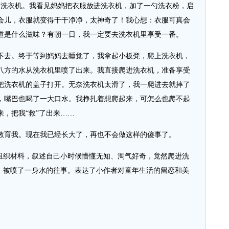
洗衣机。我看见妈妈把衣服放进洗衣机，加了一勺洗衣粉，启
会儿，衣服就变得干干净净，太神奇了！我心想：衣服可真会
道是什么滋味？有朝一日，我一定要去洗衣机里享受一番。
去。终于等到妈妈去睡觉了，我拿起小板凳，爬上洗衣机，
八方的水从洗衣机里喷了出来。我直接爬进洗衣机，准备享受
把洗衣机的盖子打开。无奈洗衣机太滑了，我一爬进去就摔了
，嘴巴也喝了一大口水。我挣扎着想爬起来，可怎么也爬不起
，把我“救”了出来……
育我。现在我已经长大了，再也不会做这样的傻事了。
织材料，叙述自己小时候懵懂无知、淘气好奇，竟然爬进洗
去，被喷了一身水的往事。表达了小作者对童年生活的留恋和美