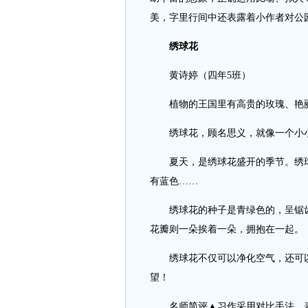
美，字里行间中还表露着小作者对公
绣球花
黄诗婷（四年5班）
植物的王国里有高贵的玫瑰、艳丽
绣球花，顾名思义，就像一个小
夏天，是绣球花盛开的季节。绣球
有蓝色……
绣球花的种子是青绿色的，呈锯齿
花瓣则一朵挨着一朵，拥抱在一起。
绣球花不仅可以净化空气，还可以
望！
名师简评▲习作采用对比手法，表