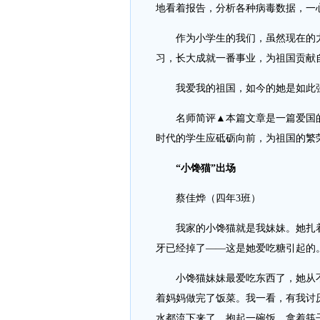
地看着报告，分析各种病毒数据，一
作为小学生的我们，虽然现在的力
习，长大成就一番事业，为祖国贡献
我爱我的祖国，如今的她是如此强
名师简评▲本篇文章是一篇爱国的
时代的学生应砥砺向前，为祖国的繁荣
“小馋猫”出场
蔡佳烨（四年3班）
我家的小馋猫就是我妹妹。她扎着
牙已经掉了——这是她爱吃糖引起的
小馋猫妹妹最爱吃东西了，她从不挑
着妈妈做完了饭菜。我一看，有我讨
水都流下来了，抱起一碗饭，拿着筷