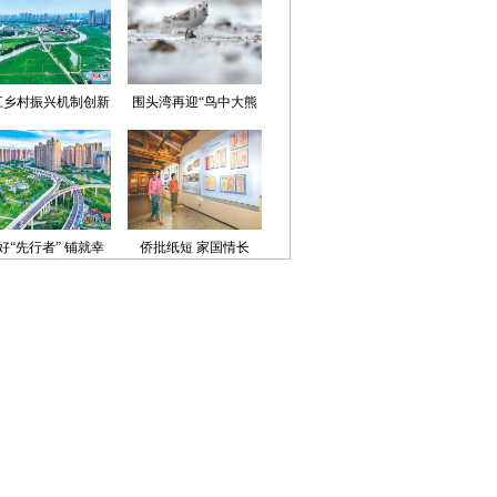
光”首批认定名单
江乡村振兴机制创新
围头湾再迎“鸟中大熊
案例获评省级优秀
猫”
好“先行者” 铺就幸
侨批纸短 家国情长
福路