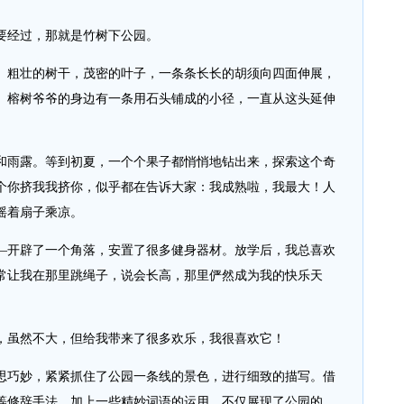
经过，那就是竹树下公园。
粗壮的树干，茂密的叶子，一条条长长的胡须向四面伸展，
。榕树爷爷的身边有一条用石头铺成的小径，一直从这头延伸
雨露。等到初夏，一个个果子都悄悄地钻出来，探索这个奇
个你挤我我挤你，似乎都在告诉大家：我成熟啦，我最大！人
摇着扇子乘凉。
开辟了一个角落，安置了很多健身器材。放学后，我总喜欢
常让我在那里跳绳子，说会长高，那里俨然成为我的快乐天
虽然不大，但给我带来了很多欢乐，我很喜欢它！
巧妙，紧紧抓住了公园一条线的景色，进行细致的描写。借
等修辞手法，加上一些精妙词语的运用，不仅展现了公园的