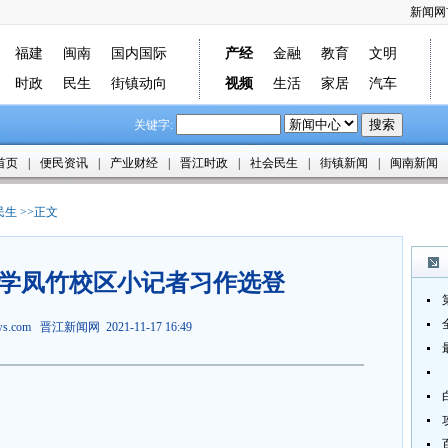
新闻网
福建
闽南
国内国际
产经
金融
教育
文明
时政
民生
街镇动向
视频
生活
家居
汽车
关键字:
首页
|
便民资讯
|
产业财经
|
晋江时政
|
社会民生
|
街镇新闻
|
闽南新闻
民生
>>正文
学凤竹校区小记者习作选登
ews.com
晋江新闻网
2021-11-17 16:49