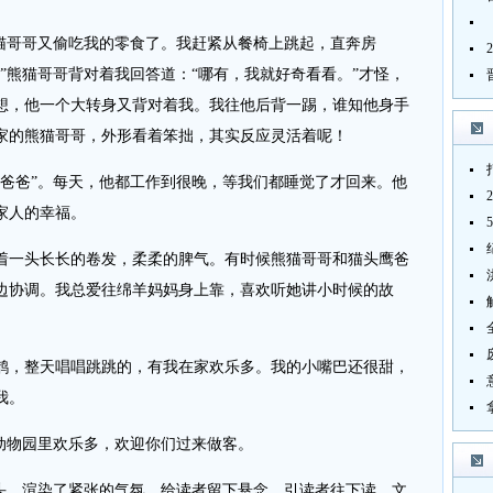
哥哥又偷吃我的零食了。我赶紧从餐椅上跳起，直奔房
”熊猫哥哥背对着我回答道：“哪有，我就好奇看看。”才怪，
想，他一个大转身又背对着我。我往他后背一踢，谁知他身手
家的熊猫哥哥，外形看着笨拙，其实反应灵活着呢！
爸”。每天，他都工作到很晚，等我们都睡觉了才回来。他
家人的幸福。
一头长长的卷发，柔柔的脾气。有时候熊猫哥哥和猫头鹰爸
边协调。我总爱往绵羊妈妈身上靠，喜欢听她讲小时候的故
，整天唱唱跳跳的，有我在家欢乐多。我的小嘴巴还很甜，
我。
物园里欢乐多，欢迎你们过来做客。
，渲染了紧张的气氛，给读者留下悬念，引读者往下读。文