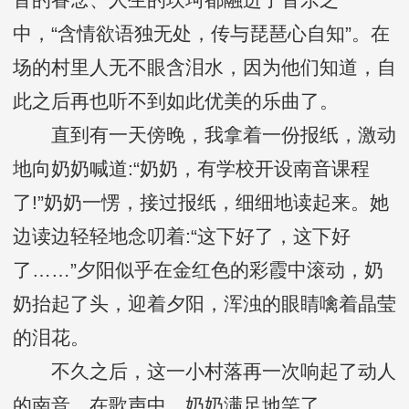
中，“含情欲语独无处，传与琵琶心自知”。在
场的村里人无不眼含泪水，因为他们知道，自
此之后再也听不到如此优美的乐曲了。
直到有一天傍晚，我拿着一份报纸，激动
地向奶奶喊道:“奶奶，有学校开设南音课程
了!”奶奶一愣，接过报纸，细细地读起来。她
边读边轻轻地念叨着:“这下好了，这下好
了……”夕阳似乎在金红色的彩霞中滚动，奶
奶抬起了头，迎着夕阳，浑浊的眼睛噙着晶莹
的泪花。
不久之后，这一小村落再一次响起了动人
的南音，在歌声中，奶奶满足地笑了……