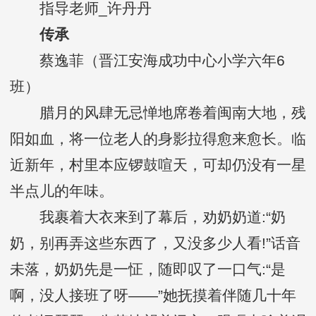
指导老师_许丹丹
传承
蔡逸菲（晋江安海成功中心小学六年6
班）
腊月的风肆无忌惮地席卷着闽南大地，残
阳如血，将一位老人的身影拉得愈来愈长。临
近新年，村里本应锣鼓喧天，可却仍没有一星
半点儿的年味。
我裹着大衣来到了幕后，劝奶奶道:“奶
奶，别再弄这些东西了，又没多少人看!”话音
未落，奶奶先是一怔，随即叹了一口气:“是
啊，没人接班了呀——”她抚摸着伴随几十年