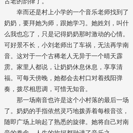
古老的韵律了。
幸而还是村上小学的一个音乐老师找到了
奶奶，要拜她为师，跟她学习。她姓刘，叫什
么我也忘了，只是记得奶奶那时激动的心情。
可好景不长，小刘老师出了车祸，无法再学南
音。这对于一个古稀老人无异于一个晴天霹
雳。家里人都说，让奶奶休息休息，享享清
福。可每天傍晚，她都会去村口对着残阳弹
奏，拨尽相思调，可惜无知音。
那一场南音也许是这个小村落的最后一场
了。奶奶的手指依然灵巧地拨弄着每根音弦，
随即广场上响起了熟悉的旋律。她将自己对南
音的眷念、人生的坎坷都融进了音乐之