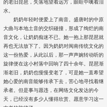
的老旧琵琶，失落地望着远方，眼眶中噙着泪
水。
奶奶年轻时便爱上了南音。盛唐时的中原
大曲与本地土音的交织碰撞，形成了绚烂的南
音文化，让奶奶痴迷不已。她一抱上那琵琶就
再也无法放下了。因为奶奶对闽南传统文化的
这一份热爱，从此以后，那一声声婉转动听的
旋律便在这小村落中回响了四十余年。琵琶渐
渐老旧，奶奶也慢慢变老了，可是她一直希望
她心爱的南音能够传承下去，苦心地寻找着继
承者。但是事与愿违，在网络文化发达的今
天，已经没有多少人懂得欣赏、愿意学习这一