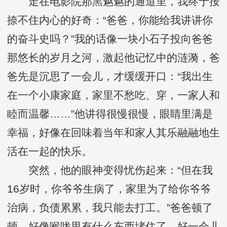
走在电影院那黑魆魆的通道里，我终于按
捺不住内心的好奇：“爸爸，你能给我讲讲你
的奋斗史吗？”我的话像一块小石子投向爸爸
那悠长的岁月之河，激起他记忆中的涟漪，爸
爸先是沉思了一会儿，才缓缓开口：“我出生
在一个小康家庭，家里不愁吃、穿，一家人和
睦而温馨……”他讲得很慢很慢，眼睛里满是
幸福，好像在回味着当年和家人其乐融融地生
活在一起的快乐。
突然，他的眼神变得忧伤起来：“但在我
16岁时，你爷爷生病了，家里为了给你爷爷
治病，负债累累，我只能去打工。”爸爸顿了
顿，好像喉咙里有什么东西堵住了，好一会儿