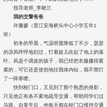
指导老师_李晓兰
我的交警爸爸
许馨媛（晋江安海桥头中心小学五年1
班）
初冬的早晨，气温明显降低了不少，瑟瑟
的凉风呼呼地刮过，打着旋儿吹起了地上的落
叶。风是个调皮的孩子，我已经把衣服攥得紧
紧的，可它还是使劲地往我体内钻，我不禁打
了一阵寒噤。
快到校门口，又见到了那个熟悉的身影，
只见他正有条不紊地疏导交通，帮助同学们过
马路。自复学后，他每天都在校门口维持交通