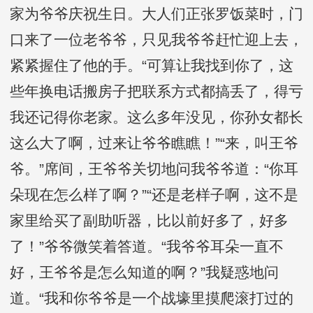
家为爷爷庆祝生日。大人们正张罗饭菜时，门
口来了一位老爷爷，只见我爷爷赶忙迎上去，
紧紧握住了他的手。“可算让我找到你了，这
些年换电话搬房子把联系方式都搞丢了，得亏
我还记得你老家。这么多年没见，你孙女都长
这么大了啊，过来让爷爷瞧瞧！”“来，叫王爷
爷。”席间，王爷爷关切地问我爷爷道：“你耳
朵现在怎么样了啊？”“还是老样子啊，这不是
家里给买了副助听器，比以前好多了，好多
了！”爷爷微笑着答道。“我爷爷耳朵一直不
好，王爷爷是怎么知道的啊？”我疑惑地问
道。“我和你爷爷是一个战壕里摸爬滚打过的