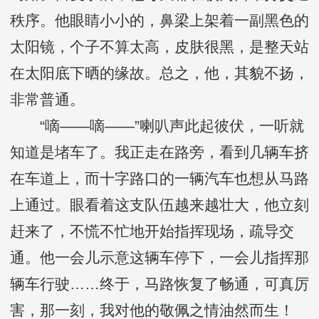
秩序。他眼睛小小的，鼻梁上架着一副黑色的
太阳镜，个子不算太高，皮肤很黑，是整天站
在太阳底下晒的缘故。总之，他，其貌不扬，
非常普通。
“嘀——嘀——”喇叭声此起彼伏，一听就
知道是堵车了。我正走在路旁，看到几辆车挤
在车道上，而十字路口的一辆汽车也想从马路
上通过。眼看着这支队伍越来越壮大，他立刻
赶来了，不慌不忙地开始指挥现场，疏导交
通。他一会儿示意这辆车停下，一会儿指挥那
辆车行驶……终于，马路恢复了畅通，可真厉
害，那一刻，我对他的敬佩之情油然而生！