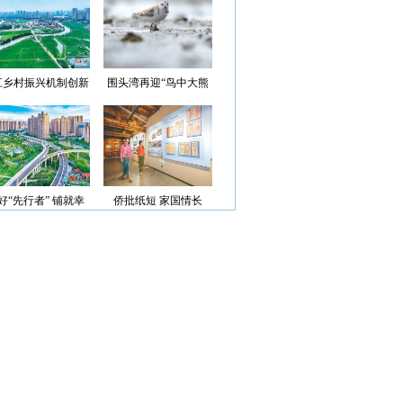
光”首批认定名单
江乡村振兴机制创新
围头湾再迎“鸟中大熊
案例获评省级优秀
猫”
好“先行者” 铺就幸
侨批纸短 家国情长
福路