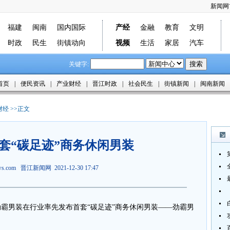
新闻网
福建
闽南
国内国际
产经
金融
教育
文明
时政
民生
街镇动向
视频
生活
家居
汽车
关键字:
首页
|
便民资讯
|
产业财经
|
晋江时政
|
社会民生
|
街镇新闻
|
闽南新闻
财经
>>正文
套“碳足迹”商务休闲男装
ews.com
晋江新闻网
2021-12-30 17:47
劲霸男装在行业率先发布首套“碳足迹”商务休闲男装——劲霸男
。