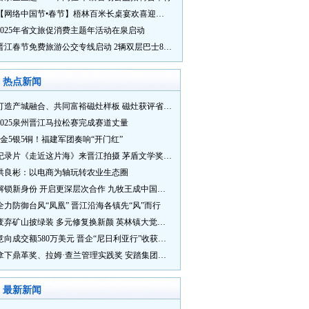
【网络中国节•春节】梧林百米长桌宴欢喜迎新春
2025年省文旅促消费主题年活动在泉启动
晋江春节免费旅游公交专线启动 2辆双层巴士8辆铛铛车带你游
热点新闻
打造产城融合、共同富裕磁灶样板 磁灶获评省级乡村振兴示范乡镇
2025泉州晋江马拉松赛完成赛道丈量
5金5银5铜！福建军团奏响“开门红”
纪录片《走近这片海》来晋江拍摄 茅盾文学奖得主麦家探寻晋江“海海”人生
洪良彬：以电商为轴玩转农业生态圈
解锁新身份 开启更深层次合作 九牧王成中国奥委会官方赞助商
全力防御台风“凤凰” 晋江沿海各镇先“风”而行
废弃矿山披绿装 多元修复换新颜 英林镇大觉山片区废弃矿山生态修复项目通过验收
意向成交额580万美元 晋企“尼日利亚行”收获满满
拿下鼎革奖、拉姆·查兰管理实践奖 安踏集团获企业管理权威奖项
最新新闻