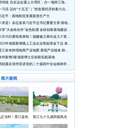
经纬线·当全运会遇上大湾区：办一项跨三地的赛事有多硬核？
一习话·迈向“十五五”｜“把发展经济的着力点放在实体经济上”
习近平：因地制宜发展新质生产力
《求是》杂志发表习近平总书记重要文章 因地制宜发展新质生产力
共享“大金砖合作”金色机遇 金砖创新基地建设成效显著
11月16日赛程表来啦！福建健儿将向这几个奖牌发起冲击→
2025年省级新增规上工业企业奖励资金下达 泉州市获补资金居全省首位
晋江发布跨境电商产业地图 展现产业链条 助力“晋品出海”
泉州新增3家省级博士后创新实践基地
周祖翼在漳州宣讲党的二十届四中全会精神并调研
图片新闻
鸟正当时！晋江蓝色
晋江九十九溪田园风光
湾成候鸟“冬日家园”
入选“世遗泉州·田园风