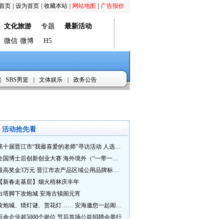
首页
|
设为首页
|
收藏本站
|
网站地图
|
广告报价
文化旅游
专题
最新活动
微信
微博
H5
|
SBS男篮
|
文体娱乐
|
政务公告
活动抢先看
第十届晋江市“我最喜爱的老师”寻访活动 人选推荐火热进行中 快来“秀”您最喜爱的老师
全国博士后创新创业大赛 海外境外（“一带一路”）赛七大赛道等你来战
最高奖金3万元 晋江市农产品区域公用品牌标识Logo及特色农产品包装设计征集活动正式启动
【新春走基层】烟火梧林庆丰年
白塔脚下攻炮城 安海古镇闹元宵
攻炮城、猜灯谜、赏花灯…… 安海邀您一起闹元宵
百余企业超5000个岗位 节后首场公益招聘会举行