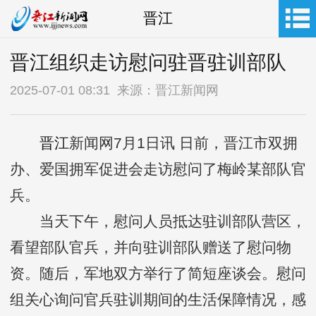
晋江
晋江组织走访慰问驻晋驻训部队
2025-07-01 08:31 来源：晋江新闻网
晋江
新闻网7月1日讯 日前，晋江市双拥
办、爱国拥军促进会走访慰问了梅岭某部队官
兵。
当天下午，慰问人员抵达驻训部队营区，
看望部队官兵，并向驻训部队赠送了慰问物
资。随后，军地双方举行了简短座谈会。慰问
组关心询问官兵驻训期间的生活保障情况，感