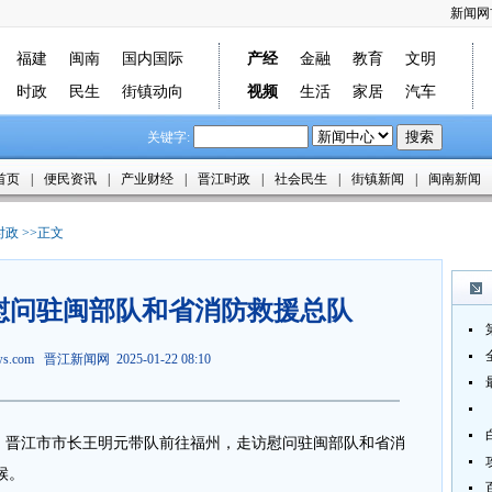
新闻网
福建
闽南
国内国际
产经
金融
教育
文明
时政
民生
街镇动向
视频
生活
家居
汽车
关键字:
首页
|
便民资讯
|
产业财经
|
晋江时政
|
社会民生
|
街镇新闻
|
闽南新闻
时政
>>正文
慰问驻闽部队和省消防救援总队
ews.com
晋江新闻网
2025-01-22 08:10
午，晋江市市长王明元带队前往福州，走访慰问驻闽部队和省消
候。