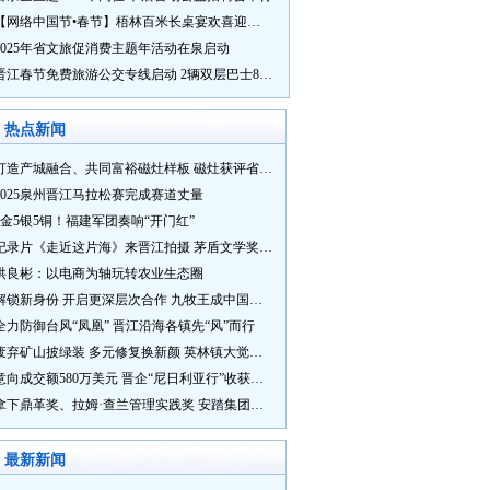
【网络中国节•春节】梧林百米长桌宴欢喜迎新春
2025年省文旅促消费主题年活动在泉启动
晋江春节免费旅游公交专线启动 2辆双层巴士8辆铛铛车带你游
热点新闻
打造产城融合、共同富裕磁灶样板 磁灶获评省级乡村振兴示范乡镇
2025泉州晋江马拉松赛完成赛道丈量
5金5银5铜！福建军团奏响“开门红”
纪录片《走近这片海》来晋江拍摄 茅盾文学奖得主麦家探寻晋江“海海”人生
洪良彬：以电商为轴玩转农业生态圈
解锁新身份 开启更深层次合作 九牧王成中国奥委会官方赞助商
全力防御台风“凤凰” 晋江沿海各镇先“风”而行
废弃矿山披绿装 多元修复换新颜 英林镇大觉山片区废弃矿山生态修复项目通过验收
意向成交额580万美元 晋企“尼日利亚行”收获满满
拿下鼎革奖、拉姆·查兰管理实践奖 安踏集团获企业管理权威奖项
最新新闻