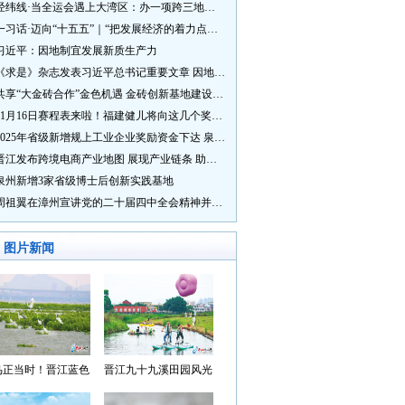
经纬线·当全运会遇上大湾区：办一项跨三地的赛事有多硬核？
一习话·迈向“十五五”｜“把发展经济的着力点放在实体经济上”
习近平：因地制宜发展新质生产力
《求是》杂志发表习近平总书记重要文章 因地制宜发展新质生产力
共享“大金砖合作”金色机遇 金砖创新基地建设成效显著
11月16日赛程表来啦！福建健儿将向这几个奖牌发起冲击→
2025年省级新增规上工业企业奖励资金下达 泉州市获补资金居全省首位
晋江发布跨境电商产业地图 展现产业链条 助力“晋品出海”
泉州新增3家省级博士后创新实践基地
周祖翼在漳州宣讲党的二十届四中全会精神并调研
图片新闻
鸟正当时！晋江蓝色
晋江九十九溪田园风光
湾成候鸟“冬日家园”
入选“世遗泉州·田园风