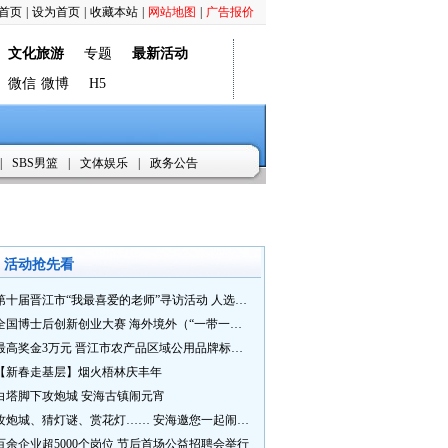
首页
|
设为首页
|
收藏本站
|
网站地图
|
广告报价
文化旅游
专题
最新活动
微信
微博
H5
|
SBS男篮
|
文体娱乐
|
政务公告
活动抢先看
第十届晋江市“我最喜爱的老师”寻访活动 人选推荐火热进行中 快来“秀”您最喜爱的老师
全国博士后创新创业大赛 海外境外（“一带一路”）赛七大赛道等你来战
最高奖金3万元 晋江市农产品区域公用品牌标识Logo及特色农产品包装设计征集活动正式启动
【新春走基层】烟火梧林庆丰年
白塔脚下攻炮城 安海古镇闹元宵
攻炮城、猜灯谜、赏花灯…… 安海邀您一起闹元宵
百余企业超5000个岗位 节后首场公益招聘会举行