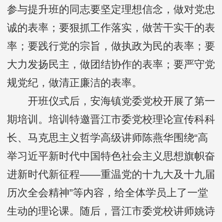
参与提升班的同志要坚定理想信念，做对党忠
诚的表率；要狠抓工作落实，做苦干实干的表
率；要践行党的宗旨，做执政为民的表率；要
大力发扬民主，做团结协作的表率；要严守党
规党纪，做清正廉洁的表率。
开班仪式后，安海镇党委党校开展了第一
期培训。培训特邀晋江市委党校理论宣传科科
长、马克思主义哲学高级讲师陈燕华围绕“高
举习近平新时代中国特色社会主义思想旗帜奋
进新时代新征程——重温党的十九大及十九届
历次全会精神”等内容，给全体学员上了一堂
生动的理论课。随后，晋江市委党校讲师姚诗