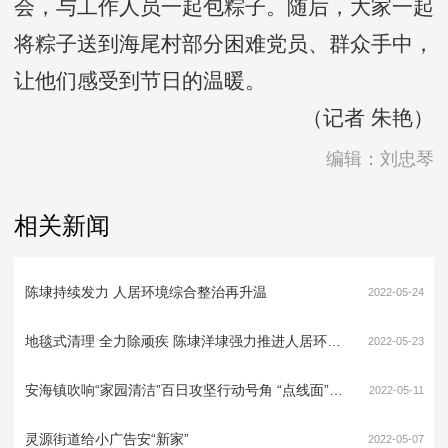
会，与工作人员一起包粽子。随后，大家一起
将粽子送到海尾村部分困难党员、群众手中，
让他们感受到节日的温暖。
（记者 朱艳）
编辑：刘忠琴
相关新闻
陈埭持续发力 人居环境综合整治再升温
2022-05-24
地毯式清理 全力除顽疾 陈埭洋埭强力推进人居环境综合整治
2022-05-23
安海镇吹响“家园清洁”百日攻坚行动号角 “点线面”大整治 提升村容村貌
2022-05-11
灵源街道给小广告安“新家”
2022-05-07