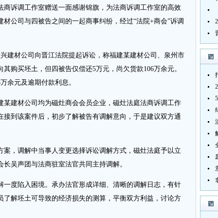
法商诉调工作室赠送一面感谢锦旗，为法商诉调工作室的高效
材公司与四被告之间的一起商事纠纷，经过“法院+商会”诉调
豪兴建材公司向晋江法院提起诉讼，称福建某建材公司、泉州市
其购买坯土，但四被告仅偿还5万元，尚欠货款106万余元。
6万余元及逾期付款利息。
某建材公司均为磁灶商会会员企业，磁灶法庭法商诉调工作
在接到该案件后，初步了解被告有调解意向，于是建议双方通
案，调解中当事人变更选择诉讼调解方式，磁灶法庭予以立
会长吴声团与法商驻室法官共同主持调解。
一度陷入困境。承办法官形成详细、清晰的调解日志，有针
员了解坯土可导致的经济损失的测算，平衡双方利益，讨论方