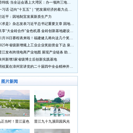
经纬线·当全运会遇上大湾区：办一项跨三地的赛事有多硬核？
一习话·迈向“十五五”｜“把发展经济的着力点放在实体经济上”
习近平：因地制宜发展新质生产力
《求是》杂志发表习近平总书记重要文章 因地制宜发展新质生产力
共享“大金砖合作”金色机遇 金砖创新基地建设成效显著
11月16日赛程表来啦！福建健儿将向这几个奖牌发起冲击→
2025年省级新增规上工业企业奖励资金下达 泉州市获补资金居全省首位
晋江发布跨境电商产业地图 展现产业链条 助力“晋品出海”
泉州新增3家省级博士后创新实践基地
周祖翼在漳州宣讲党的二十届四中全会精神并调研
图片新闻
鸟正当时！晋江蓝色
晋江九十九溪田园风光
湾成候鸟“冬日家园”
入选“世遗泉州·田园风