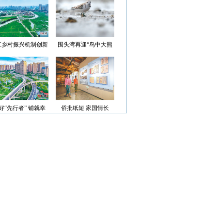
光”首批认定名单
江乡村振兴机制创新
围头湾再迎“鸟中大熊
案例获评省级优秀
猫”
好“先行者” 铺就幸
侨批纸短 家国情长
福路