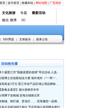
首页
|
设为首页
|
收藏本站
|
网站地图
|
广告报价
文化旅游
专题
最新活动
微信
微博
H5
|
SBS男篮
|
文体娱乐
|
政务公告
活动抢先看
第十届晋江市“我最喜爱的老师”寻访活动 人选推荐火热进行中 快来“秀”您最喜爱的老师
全国博士后创新创业大赛 海外境外（“一带一路”）赛七大赛道等你来战
最高奖金3万元 晋江市农产品区域公用品牌标识Logo及特色农产品包装设计征集活动正式启动
【新春走基层】烟火梧林庆丰年
白塔脚下攻炮城 安海古镇闹元宵
攻炮城、猜灯谜、赏花灯…… 安海邀您一起闹元宵
百余企业超5000个岗位 节后首场公益招聘会举行