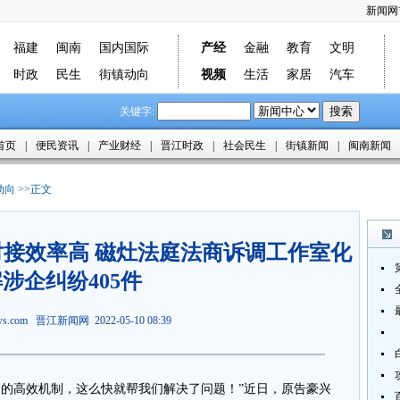
新闻网
福建
闽南
国内国际
产经
金融
教育
文明
时政
民生
街镇动向
视频
生活
家居
汽车
关键字:
首页
|
便民资讯
|
产业财经
|
晋江时政
|
社会民生
|
街镇新闻
|
闽南新闻
动向
>>正文
调对接效率高 磁灶法庭法商诉调工作室化
涉企纠纷405件
ews.com
晋江新闻网
2022-05-10 08:39
们的高效机制，这么快就帮我们解决了问题！”近日，原告豪兴