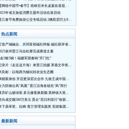
【网络中国节•春节】梧林百米长桌宴欢喜迎新春
2025年省文旅促消费主题年活动在泉启动
晋江春节免费旅游公交专线启动 2辆双层巴士8辆铛铛车带你游
热点新闻
打造产城融合、共同富裕磁灶样板 磁灶获评省级乡村振兴示范乡镇
2025泉州晋江马拉松赛完成赛道丈量
5金5银5铜！福建军团奏响“开门红”
纪录片《走近这片海》来晋江拍摄 茅盾文学奖得主麦家探寻晋江“海海”人生
洪良彬：以电商为轴玩转农业生态圈
解锁新身份 开启更深层次合作 九牧王成中国奥委会官方赞助商
全力防御台风“凤凰” 晋江沿海各镇先“风”而行
废弃矿山披绿装 多元修复换新颜 英林镇大觉山片区废弃矿山生态修复项目通过验收
意向成交额580万美元 晋企“尼日利亚行”收获满满
拿下鼎革奖、拉姆·查兰管理实践奖 安踏集团获企业管理权威奖项
最新新闻