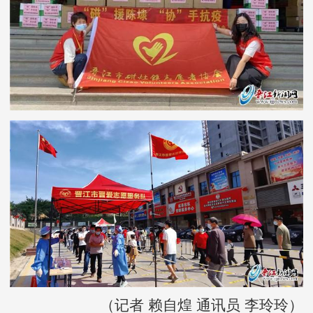
（记者 赖自煌 通讯员 李玲玲）