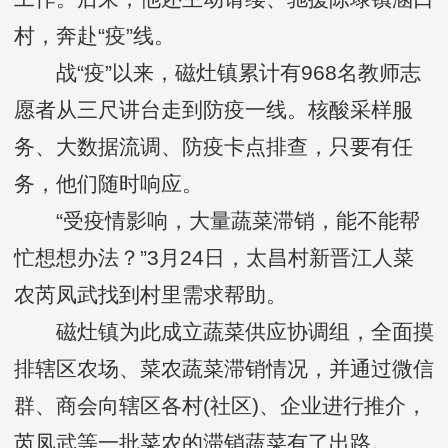
村，奔赴“疫”线。
战“疫”以来，磁灶镇累计有968名教师志
愿者从三尺讲台走到防疫一线。核酸采样服
务、大数据流调、防疫卡点排查，只要有任
务，他们随时响应。
“受疫情影响，大量蔬菜滞销，能不能帮
忙想想办法？”3月24日，太昌村新晋江人菜
农芮凤武找到村里需求帮助。
磁灶镇为此成立蔬菜供应协调组，全面摸
排辖区农场、菜农蔬菜滞销情况，并通过微信
群、商会向辖区各村(社区)、企业进行推介，
芮凤武等一批菜农的滞销蔬菜有了出路。