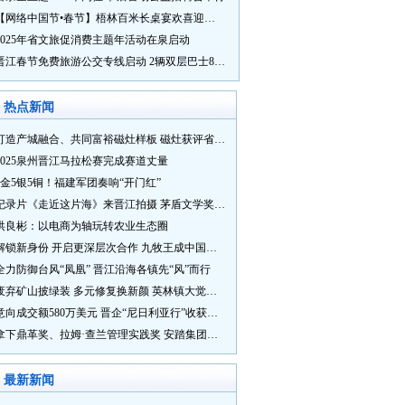
【网络中国节•春节】梧林百米长桌宴欢喜迎新春
2025年省文旅促消费主题年活动在泉启动
晋江春节免费旅游公交专线启动 2辆双层巴士8辆铛铛车带你游
热点新闻
打造产城融合、共同富裕磁灶样板 磁灶获评省级乡村振兴示范乡镇
2025泉州晋江马拉松赛完成赛道丈量
5金5银5铜！福建军团奏响“开门红”
纪录片《走近这片海》来晋江拍摄 茅盾文学奖得主麦家探寻晋江“海海”人生
洪良彬：以电商为轴玩转农业生态圈
解锁新身份 开启更深层次合作 九牧王成中国奥委会官方赞助商
全力防御台风“凤凰” 晋江沿海各镇先“风”而行
废弃矿山披绿装 多元修复换新颜 英林镇大觉山片区废弃矿山生态修复项目通过验收
意向成交额580万美元 晋企“尼日利亚行”收获满满
拿下鼎革奖、拉姆·查兰管理实践奖 安踏集团获企业管理权威奖项
最新新闻