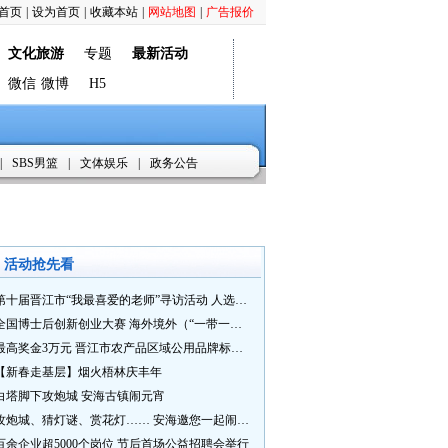
首页
|
设为首页
|
收藏本站
|
网站地图
|
广告报价
文化旅游
专题
最新活动
微信
微博
H5
|
SBS男篮
|
文体娱乐
|
政务公告
活动抢先看
第十届晋江市“我最喜爱的老师”寻访活动 人选推荐火热进行中 快来“秀”您最喜爱的老师
全国博士后创新创业大赛 海外境外（“一带一路”）赛七大赛道等你来战
最高奖金3万元 晋江市农产品区域公用品牌标识Logo及特色农产品包装设计征集活动正式启动
【新春走基层】烟火梧林庆丰年
白塔脚下攻炮城 安海古镇闹元宵
攻炮城、猜灯谜、赏花灯…… 安海邀您一起闹元宵
百余企业超5000个岗位 节后首场公益招聘会举行