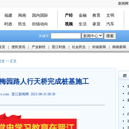
新闻网
福建
闽南
国内国际
产经
金融
教育
文明
时政
民生
街镇动向
视频
生活
家居
汽车
关键字:
首页
|
便民资讯
|
产业财经
|
晋江时政
|
社会民生
|
街镇新闻
|
闽南新闻
民生
>>正文
梅园路人行天桥完成桩基施工
ews.com
晋江新闻网
2021-08-31 08:36