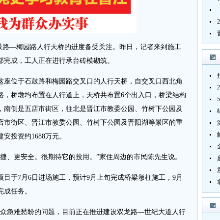
石鼓路—梅园路人行天桥的进度备受关注。昨日，记者来到施工
全部完成，工人正在进行承台砖模砌筑。
座位于石鼓路和梅园路交叉口的人行天桥，自交叉口西北角
路，桥墩均布置在人行道上，天桥共布置6个出入口，桥梁结构
，南侧是五店市街区，往北是晋江市教委公园、竹树下公园及
店市街区、晋江市教委公园、竹树下公园及晋阳湖等景区的重
建安投资约1688万元。
、更安全。很期待它的投用。”家住周边的市民陈先生说。
于7月6日进场施工，预计9月上旬完成桥梁墩柱施工，9月
完成任务。
众急难愁盼的问题，目前正在推进建设双龙路—世纪大道人行