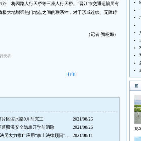
鼓路—梅园路人行天桥等三座人行天桥。”晋江市交通运输局有
将极大地增强热门地点之间的联系性，对于形成连续、无障碍
（记者 阙杨娜）
人行天桥
[打印]
南片区滨水路9月前完工
2021/08/26
市区普照溪安全隐患开学前消除
2021/08/26
观
海
让法律服务“触手可得” 晋江市司法局大力推广应用“掌上法律顾问”小程序
2021/08/11