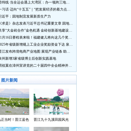
经纬线·当全运会遇上大湾区：办一项跨三地的赛事有多硬核？
一习话·迈向“十五五”｜“把发展经济的着力点放在实体经济上”
习近平：因地制宜发展新质生产力
《求是》杂志发表习近平总书记重要文章 因地制宜发展新质生产力
共享“大金砖合作”金色机遇 金砖创新基地建设成效显著
11月16日赛程表来啦！福建健儿将向这几个奖牌发起冲击→
2025年省级新增规上工业企业奖励资金下达 泉州市获补资金居全省首位
晋江发布跨境电商产业地图 展现产业链条 助力“晋品出海”
泉州新增3家省级博士后创新实践基地
周祖翼在漳州宣讲党的二十届四中全会精神并调研
图片新闻
鸟正当时！晋江蓝色
晋江九十九溪田园风光
湾成候鸟“冬日家园”
入选“世遗泉州·田园风