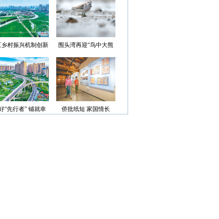
光”首批认定名单
江乡村振兴机制创新
围头湾再迎“鸟中大熊
案例获评省级优秀
猫”
好“先行者” 铺就幸
侨批纸短 家国情长
福路