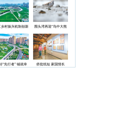
光”首批认定名单
江乡村振兴机制创新
围头湾再迎“鸟中大熊
案例获评省级优秀
猫”
好“先行者” 铺就幸
侨批纸短 家国情长
福路