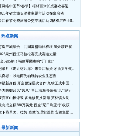
【网络中国节•春节】梧林百米长桌宴欢喜迎新春
2025年省文旅促消费主题年活动在泉启动
晋江春节免费旅游公交专线启动 2辆双层巴士8辆铛铛车带你游
热点新闻
打造产城融合、共同富裕磁灶样板 磁灶获评省级乡村振兴示范乡镇
2025泉州晋江马拉松赛完成赛道丈量
5金5银5铜！福建军团奏响“开门红”
纪录片《走近这片海》来晋江拍摄 茅盾文学奖得主麦家探寻晋江“海海”人生
洪良彬：以电商为轴玩转农业生态圈
解锁新身份 开启更深层次合作 九牧王成中国奥委会官方赞助商
全力防御台风“凤凰” 晋江沿海各镇先“风”而行
废弃矿山披绿装 多元修复换新颜 英林镇大觉山片区废弃矿山生态修复项目通过验收
意向成交额580万美元 晋企“尼日利亚行”收获满满
拿下鼎革奖、拉姆·查兰管理实践奖 安踏集团获企业管理权威奖项
最新新闻