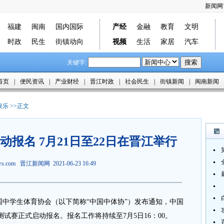
新闻网
福建
闽南
国内国际
产经
金融
教育
文明
时政
民生
街镇动向
视频
生活
家居
汽车
关键字:
首页
|
便民资讯
|
产业财经
|
晋江时政
|
社会民生
|
街镇新闻
|
闽南新闻
娱乐
>>正文
报名 7月21日至22日在晋江举行
ews.com
晋江新闻网
2021-06-23 16:49
国中学生体育协会（以下简称“中国中体协”）发布通知，中国
测试赛正式启动报名。报名工作将持续至7月5日16：00。