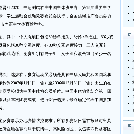
江2020世中运测试赛由中国中体协主办，第18届世界中学
世界中学生运动会跳绳竞赛委员会执行，全国跳绳推广委员会协
晋江市养正中学体育馆举办。
其中，个人绳项目包括30秒单摇跳、3分钟单摇跳、30秒双
目包括30秒交互速度、4×30秒交互速度接力、三人交互花
车轮跳花样。竞赛组别有男子组、女子组和混合组（至少一名
绳项目选拔赛，参赛运动员必须是具有中华人民共和国国籍和
2003年1月1日（含）至2006年12月31日（含）出生的在
参赛学校须为中国中体协会员单位。中国中体协将结合第十四
单以及本次比赛成绩，进行综合选拔，最终确定代表中国参加
员。
及赛事承办地疫情防控要求，所有参赛队伍需在报到时出具
校所在地在赛前属于疫情中、高风险地区，队伍将不得赴赛区