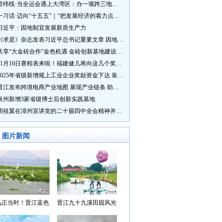
经纬线·当全运会遇上大湾区：办一项跨三地的赛事有多硬核？
一习话·迈向“十五五”｜“把发展经济的着力点放在实体经济上”
习近平：因地制宜发展新质生产力
《求是》杂志发表习近平总书记重要文章 因地制宜发展新质生产力
共享“大金砖合作”金色机遇 金砖创新基地建设成效显著
11月16日赛程表来啦！福建健儿将向这几个奖牌发起冲击→
2025年省级新增规上工业企业奖励资金下达 泉州市获补资金居全省首位
晋江发布跨境电商产业地图 展现产业链条 助力“晋品出海”
泉州新增3家省级博士后创新实践基地
周祖翼在漳州宣讲党的二十届四中全会精神并调研
图片新闻
鸟正当时！晋江蓝色
晋江九十九溪田园风光
湾成候鸟“冬日家园”
入选“世遗泉州·田园风