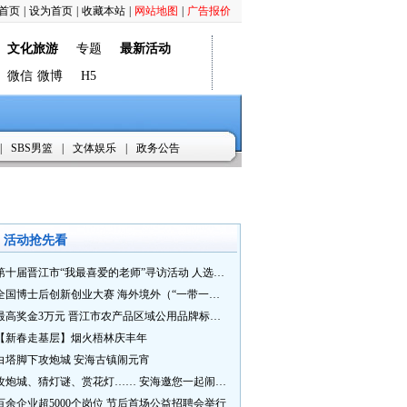
首页
|
设为首页
|
收藏本站
|
网站地图
|
广告报价
文化旅游
专题
最新活动
微信
微博
H5
|
SBS男篮
|
文体娱乐
|
政务公告
活动抢先看
第十届晋江市“我最喜爱的老师”寻访活动 人选推荐火热进行中 快来“秀”您最喜爱的老师
全国博士后创新创业大赛 海外境外（“一带一路”）赛七大赛道等你来战
最高奖金3万元 晋江市农产品区域公用品牌标识Logo及特色农产品包装设计征集活动正式启动
【新春走基层】烟火梧林庆丰年
白塔脚下攻炮城 安海古镇闹元宵
攻炮城、猜灯谜、赏花灯…… 安海邀您一起闹元宵
百余企业超5000个岗位 节后首场公益招聘会举行