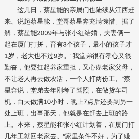
这几日，蔡星能的亲属们也陆续从江西赶
来。说起蔡星能，堂哥蔡星奔充满惋惜。据了
解，蔡星能2009年与张小红结婚，夫妻俩一
起在厦门打拼，育有3个孩子，最小的孩子才
1岁，老大也不过9岁。“我堂弟很有孝心又很
勤奋，他要扛起养家重担，又心疼老家父母，
不让老人再去做农活，一个人打两份工。”蔡
星奔说，堂弟去年刚考了驾照，在做货车司
机，白天做满10小时，晚上7点后还要到另一
处上班，出事那天，他就是在赶去上班的路
上。本来，蔡星能和张小红计划着，在厦门打
几年工就回老家去。“家里条件不好，为了赚