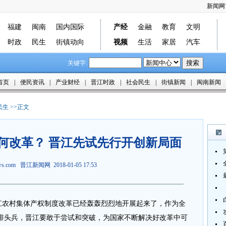
新闻网
福建
闽南
国内国际
产经
金融
教育
文明
时政
民生
街镇动向
视频
生活
家居
汽车
关键字:
首页
|
便民资讯
|
产业财经
|
晋江时政
|
社会民生
|
街镇新闻
|
闽南新闻
民生
>>正文
何改革？ 晋江先试先行开创新局面
ews.com
晋江新闻网
2018-01-05 17:53
江农村集体产权制度改革已经轰轰烈烈地开展起来了，作为全
排头兵，晋江要敢于尝试和突破，为国家不断解决好改革中可