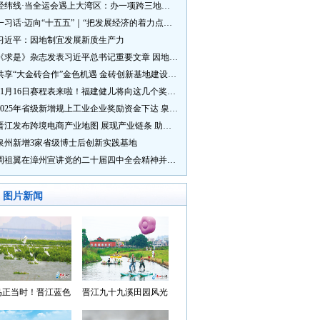
经纬线·当全运会遇上大湾区：办一项跨三地的赛事有多硬核？
一习话·迈向“十五五”｜“把发展经济的着力点放在实体经济上”
习近平：因地制宜发展新质生产力
《求是》杂志发表习近平总书记重要文章 因地制宜发展新质生产力
共享“大金砖合作”金色机遇 金砖创新基地建设成效显著
11月16日赛程表来啦！福建健儿将向这几个奖牌发起冲击→
2025年省级新增规上工业企业奖励资金下达 泉州市获补资金居全省首位
晋江发布跨境电商产业地图 展现产业链条 助力“晋品出海”
泉州新增3家省级博士后创新实践基地
周祖翼在漳州宣讲党的二十届四中全会精神并调研
图片新闻
鸟正当时！晋江蓝色
晋江九十九溪田园风光
湾成候鸟“冬日家园”
入选“世遗泉州·田园风