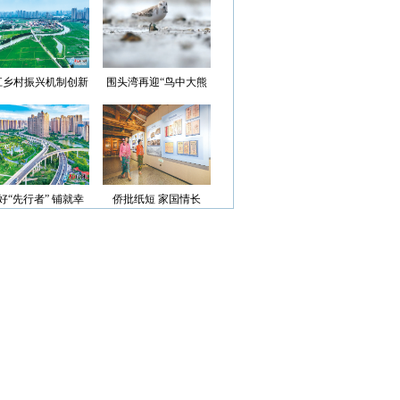
光”首批认定名单
江乡村振兴机制创新
围头湾再迎“鸟中大熊
案例获评省级优秀
猫”
好“先行者” 铺就幸
侨批纸短 家国情长
福路