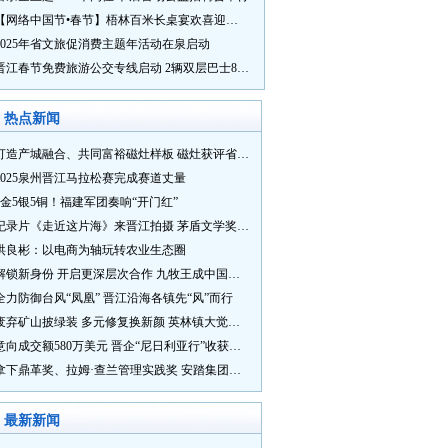
【网络中国节•春节】梧林百米长桌宴欢喜迎新春
2025年省文旅促消费主题年活动在泉启动
晋江春节免费旅游公交专线启动 2辆双层巴士8辆铛铛车带你游
热点新闻
打造产城融合、共同富裕磁灶样板 磁灶获评省级乡村振兴示范乡镇
2025泉州晋江马拉松赛完成赛道丈量
5金5银5铜！福建军团奏响“开门红”
纪录片《走近这片海》来晋江拍摄 茅盾文学奖得主麦家探寻晋江“海海”人生
洪良彬：以电商为轴玩转农业生态圈
解锁新身份 开启更深层次合作 九牧王成中国奥委会官方赞助商
全力防御台风“凤凰” 晋江沿海各镇先“风”而行
废弃矿山披绿装 多元修复换新颜 英林镇大觉山片区废弃矿山生态修复项目通过验收
意向成交额580万美元 晋企“尼日利亚行”收获满满
拿下鼎革奖、拉姆·查兰管理实践奖 安踏集团获企业管理权威奖项
最新新闻