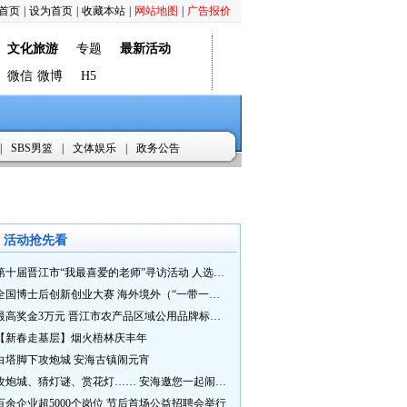
首页
|
设为首页
|
收藏本站
|
网站地图
|
广告报价
文化旅游
专题
最新活动
微信
微博
H5
|
SBS男篮
|
文体娱乐
|
政务公告
活动抢先看
第十届晋江市“我最喜爱的老师”寻访活动 人选推荐火热进行中 快来“秀”您最喜爱的老师
全国博士后创新创业大赛 海外境外（“一带一路”）赛七大赛道等你来战
最高奖金3万元 晋江市农产品区域公用品牌标识Logo及特色农产品包装设计征集活动正式启动
【新春走基层】烟火梧林庆丰年
白塔脚下攻炮城 安海古镇闹元宵
攻炮城、猜灯谜、赏花灯…… 安海邀您一起闹元宵
百余企业超5000个岗位 节后首场公益招聘会举行