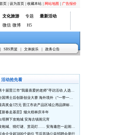
首页
|
设为首页
|
收藏本站
|
网站地图
|
广告报价
文化旅游
专题
最新活动
微信
微博
H5
|
SBS男篮
|
文体娱乐
|
政务公告
活动抢先看
第十届晋江市“我最喜爱的老师”寻访活动 人选推荐火热进行中 快来“秀”您最喜爱的老师
全国博士后创新创业大赛 海外境外（“一带一路”）赛七大赛道等你来战
最高奖金3万元 晋江市农产品区域公用品牌标识Logo及特色农产品包装设计征集活动正式启动
【新春走基层】烟火梧林庆丰年
白塔脚下攻炮城 安海古镇闹元宵
攻炮城、猜灯谜、赏花灯…… 安海邀您一起闹元宵
百余企业超5000个岗位 节后首场公益招聘会举行