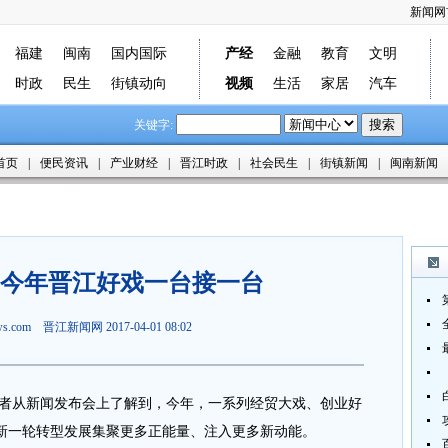
新闻网
福建
闽南
国内国际
产经
金融
教育
文明
时政
民生
街镇动向
视频
生活
家居
汽车
关键字:
首页
|
便民资讯
|
产业财经
|
晋江时政
|
社会民生
|
街镇新闻
|
闽南新闻
 今年晋江好戏一台接一台
ews.com
晋江新闻网
2017-04-01 08:02
者从新闻发布会上了解到，今年，一系列经贸大戏、创业好
新一轮转型发展集聚更多正能量、注入更多新动能。