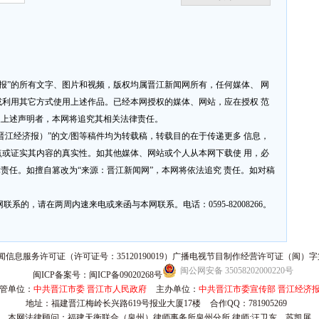
济报”的所有文字、图片和视频，版权均属晋江新闻网所有，任何媒体、 网
利用其它方式使用上述作品。已经本网授权的媒体、网站，应在授权 范
反上述声明者，本网将追究其相关法律责任。
网或晋江经济报）”的文/图等稿件均为转载稿，转载目的在于传递更多 信息，
或证实其内容的真实性。如其他媒体、网站或个人从本网下载使 用，必
律责任。如擅自篡改为“来源：晋江新闻网”，本网将依法追究 责任。如对稿
系的，请在两周内速来电或来函与本网联系。电话：0595-82008266。
信息服务许可证（许可证号：35120190019）广播电视节目制作经营许可证（闽）字第
闽公网安备 35058202000220号
闽ICP备案号：闽ICP备09020268号
管单位：
中共晋江市委 晋江市人民政府
主办单位：
中共晋江市委宣传部 晋江经济
地址：福建晋江梅岭长兴路619号报业大厦17楼
合作QQ：781905269
本网法律顾问：福建天衡联合（泉州）律师事务所泉州分所 律师:汪卫东、苏凯屏