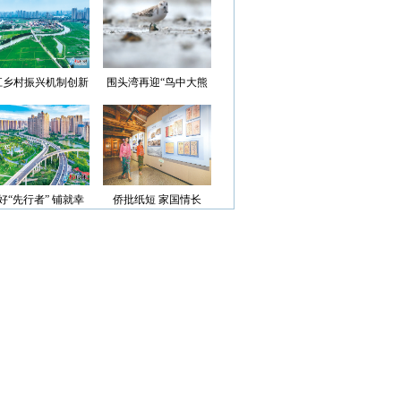
光”首批认定名单
江乡村振兴机制创新
围头湾再迎“鸟中大熊
案例获评省级优秀
猫”
好“先行者” 铺就幸
侨批纸短 家国情长
福路