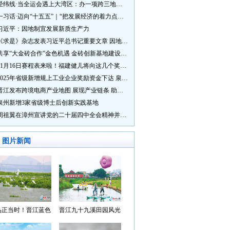
经纬线·当全运会遇上大湾区：办一项跨三地的赛事有多硬核？
一习话·迈向“十五五”｜“把发展经济的着力点放在实体经济上”
习近平：因地制宜发展新质生产力
《求是》杂志发表习近平总书记重要文章 因地制宜发展新质生产力
共享“大金砖合作”金色机遇 金砖创新基地建设成效显著
11月16日赛程表来啦！福建健儿将向这几个奖牌发起冲击→
2025年省级新增规上工业企业奖励资金下达 泉州市获补资金居全省首位
晋江发布跨境电商产业地图 展现产业链条 助力“晋品出海”
泉州新增3家省级博士后创新实践基地
周祖翼在漳州宣讲党的二十届四中全会精神并调研
图片新闻
鸟正当时！晋江蓝色
晋江九十九溪田园风光
湾成候鸟“冬日家园”
入选“世遗泉州·田园风