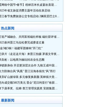
【网络中国节•春节】梧林百米长桌宴欢喜迎新春
2025年省文旅促消费主题年活动在泉启动
晋江春节免费旅游公交专线启动 2辆双层巴士8辆铛铛车带你游
热点新闻
打造产城融合、共同富裕磁灶样板 磁灶获评省级乡村振兴示范乡镇
2025泉州晋江马拉松赛完成赛道丈量
5金5银5铜！福建军团奏响“开门红”
纪录片《走近这片海》来晋江拍摄 茅盾文学奖得主麦家探寻晋江“海海”人生
洪良彬：以电商为轴玩转农业生态圈
解锁新身份 开启更深层次合作 九牧王成中国奥委会官方赞助商
全力防御台风“凤凰” 晋江沿海各镇先“风”而行
废弃矿山披绿装 多元修复换新颜 英林镇大觉山片区废弃矿山生态修复项目通过验收
意向成交额580万美元 晋企“尼日利亚行”收获满满
拿下鼎革奖、拉姆·查兰管理实践奖 安踏集团获企业管理权威奖项
最新新闻