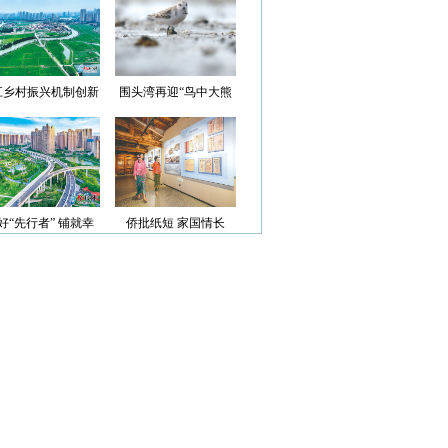
光”首批认定名单
江乡村振兴机制创新
围头湾再迎“鸟中大熊
案例获评省级优秀
猫”
好“先行者” 铺就幸
侨批纸短 家国情长
福路