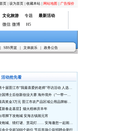
首页
|
设为首页
|
收藏本站
|
网站地图
|
广告报价
文化旅游
专题
最新活动
微信
微博
H5
|
SBS男篮
|
文体娱乐
|
政务公告
活动抢先看
第十届晋江市“我最喜爱的老师”寻访活动 人选推荐火热进行中 快来“秀”您最喜爱的老师
全国博士后创新创业大赛 海外境外（“一带一路”）赛七大赛道等你来战
最高奖金3万元 晋江市农产品区域公用品牌标识Logo及特色农产品包装设计征集活动正式启动
【新春走基层】烟火梧林庆丰年
白塔脚下攻炮城 安海古镇闹元宵
攻炮城、猜灯谜、赏花灯…… 安海邀您一起闹元宵
百余企业超5000个岗位 节后首场公益招聘会举行