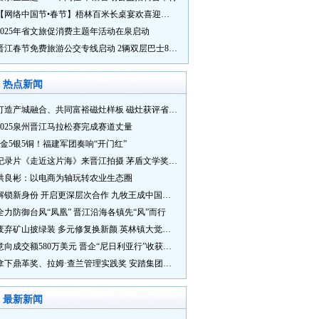
【网络中国节•春节】梧林百米长桌宴欢喜迎新春
2025年省文旅促消费主题年活动在泉启动
晋江春节免费旅游公交专线启动 2辆双层巴士8辆铛铛车带你游
热点新闻
打造产城融合、共同富裕磁灶样板 磁灶获评省级乡村振兴示范乡镇
2025泉州晋江马拉松赛完成赛道丈量
5金5银5铜！福建军团奏响“开门红”
纪录片《走近这片海》来晋江拍摄 茅盾文学奖得主麦家探寻晋江“海海”人生
洪良彬：以电商为轴玩转农业生态圈
解锁新身份 开启更深层次合作 九牧王成中国奥委会官方赞助商
全力防御台风“凤凰” 晋江沿海各镇先“风”而行
废弃矿山披绿装 多元修复换新颜 英林镇大觉山片区废弃矿山生态修复项目通过验收
意向成交额580万美元 晋企“尼日利亚行”收获满满
拿下鼎革奖、拉姆·查兰管理实践奖 安踏集团获企业管理权威奖项
最新新闻