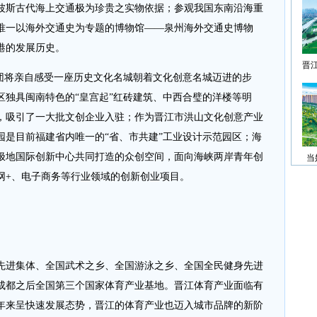
波斯古代海上交通极为珍贵之实物依据；参观我国东南沿海重
唯一以海外交通史为专题的博物馆——泉州海外交通史博物
港的发展历史。
晋
将亲自感受一座历史文化名城朝着文化创意名城迈进的步
区独具闽南特色的“皇宫起”红砖建筑、中西合璧的洋楼等明
，吸引了一大批文创企业入驻；作为晋江市洪山文化创意产业
园是目前福建省内唯一的“省、市共建”工业设计示范园区；海
极地国际创新中心共同打造的众创空间，面向海峡两岸青年创
当
网+、电子商务等行业领域的创新创业项目。
进集体、全国武术之乡、全国游泳之乡、全国全民健身先进
成都之后全国第三个国家体育产业基地。晋江体育产业面临有
年来呈快速发展态势，晋江的体育产业也迈入城市品牌的新阶