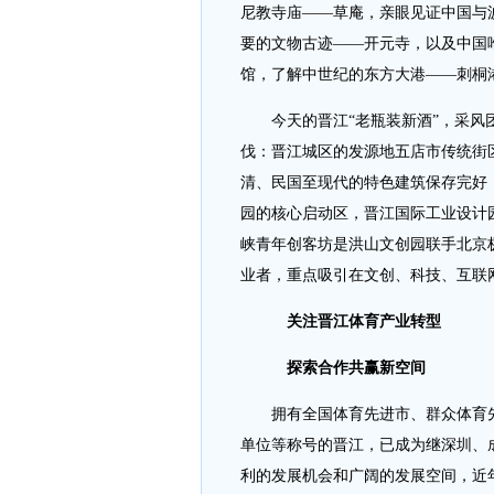
尼教寺庙——草庵，亲眼见证中国与
要的文物古迹——开元寺，以及中国
馆，了解中世纪的东方大港——刺桐
今天的晋江“老瓶装新酒”，采风团
伐：晋江城区的发源地五店市传统街
清、民国至现代的特色建筑保存完好
园的核心启动区，晋江国际工业设计
峡青年创客坊是洪山文创园联手北京
业者，重点吸引在文创、科技、互联
关注晋江体育产业转型
探索合作共赢新空间
拥有全国体育先进市、群众体育先
单位等称号的晋江，已成为继深圳、
利的发展机会和广阔的发展空间，近