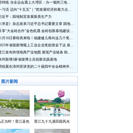
经纬线·当全运会遇上大湾区：办一项跨三地的赛事有多硬核？
一习话·迈向“十五五”｜“把发展经济的着力点放在实体经济上”
习近平：因地制宜发展新质生产力
《求是》杂志发表习近平总书记重要文章 因地制宜发展新质生产力
共享“大金砖合作”金色机遇 金砖创新基地建设成效显著
11月16日赛程表来啦！福建健儿将向这几个奖牌发起冲击→
2025年省级新增规上工业企业奖励资金下达 泉州市获补资金居全省首位
晋江发布跨境电商产业地图 展现产业链条 助力“晋品出海”
泉州新增3家省级博士后创新实践基地
周祖翼在漳州宣讲党的二十届四中全会精神并调研
图片新闻
鸟正当时！晋江蓝色
晋江九十九溪田园风光
湾成候鸟“冬日家园”
入选“世遗泉州·田园风