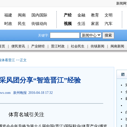
新闻网
福建
闽南
国内国际
产经
金融
教育
文明
时政
民生
街镇动向
视频
生活
家居
汽车
关键字:
首页
|
便民资讯
|
产业财经
|
晋江时政
|
社会民生
|
街镇新闻
|
闽南新闻
媒体看晋江
>>正文
采风团分享“智造晋江”经验
news.com 泉州晚报 2016-04-18 17:32
体育名城引关注
会今年升格为第十八届中国(晋江)国际鞋业(体育产业)博览