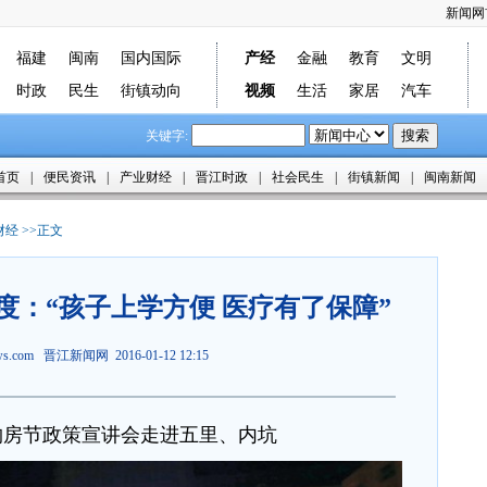
新闻网
福建
闽南
国内国际
产经
金融
教育
文明
时政
民生
街镇动向
视频
生活
家居
汽车
关键字:
首页
|
便民资讯
|
产业财经
|
晋江时政
|
社会民生
|
街镇新闻
|
闽南新闻
财经
>>正文
度：“孩子上学方便 医疗有了保障”
ews.com
晋江新闻网
2016-01-12 12:15
购房节政策宣讲会走进五里、内坑