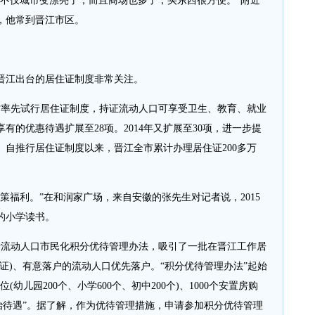
仅城市变漂亮了，而且商场也多了，买东西很方便。”附近
，他常到晋江市区。
江出台的居住证制度非常关注。
省率先试行居住证制度，持证流动人口可享受卫生、教育、就业
证享有的优惠待遇扩展至28项。2014年又扩展至30项，进一步提
自推行居住证制度以来，晋江全市累计办理居住证200多万
福利。”在和润家广场，来自安徽的张先生对记者说，2015
的小学读书。
行流动人口市民化积分优待管理办法，吸引了一批在晋江工作居
证)、有意落户的流动人口优先落户。“积分优待管理办法”起始
(幼儿园200个、小学600个、初中200个)、1000个安置房购
治待遇”。据了解，作为优待管理措施，申请参加积分优待管理