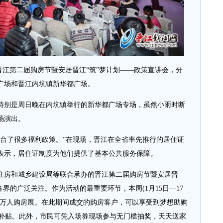
晋江第二届购房节暨安居晋江“筑”梦计划——政策宣讲会，分
广场和晋江内坑镇新华都广场。
别是周日晚在内坑镇举行的新华都广场专场，虽然小雨时断
场演出。
了很多福利政策。”在现场，晋江在全省率先推行的居住证
表示，居住证制度为他们提供了基本公共服务保障。
房和城乡建设局等联合承办的晋江第二届购房节暨安居晋
界的广泛关注。作为活动的最重要环节，本周(1月15日—17
办万人购房展。在此期间成交的购房客户，可以享受到梦想助购
的补贴。此外，市民可凭入场券现场参与无门槛抽奖，天天送家