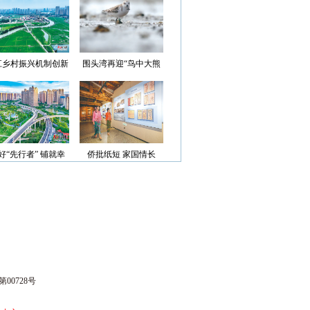
光”首批认定名单
江乡村振兴机制创新
围头湾再迎“鸟中大熊
案例获评省级优秀
猫”
好“先行者” 铺就幸
侨批纸短 家国情长
福路
00728号