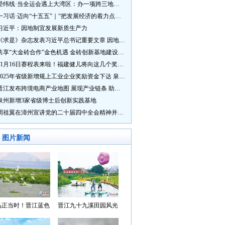
经纬线·当全运会遇上大湾区：办一项跨三地的赛事有多硬核？
一习话·迈向“十五五”｜“把发展经济的着力点放在实体经济上”
习近平：因地制宜发展新质生产力
《求是》杂志发表习近平总书记重要文章 因地制宜发展新质生产力
共享“大金砖合作”金色机遇 金砖创新基地建设成效显著
11月16日赛程表来啦！福建健儿将向这几个奖牌发起冲击→
2025年省级新增规上工业企业奖励资金下达 泉州市获补资金居全省首位
晋江发布跨境电商产业地图 展现产业链条 助力“晋品出海”
泉州新增3家省级博士后创新实践基地
周祖翼在漳州宣讲党的二十届四中全会精神并调研
图片新闻
鸟正当时！晋江蓝色
晋江九十九溪田园风光
湾成候鸟“冬日家园”
入选“世遗泉州·田园风