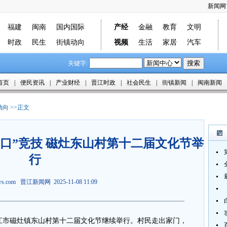
新闻网
福建
闽南
国内国际
产经
金融
教育
文明
时政
民生
街镇动向
视频
生活
家居
汽车
关键字:
首页
|
便民资讯
|
产业财经
|
晋江时政
|
社会民生
|
街镇新闻
|
闽南新闻
动向
>>正文
门口”竞技 磁灶东山村第十二届文化节举
行
ews.com
晋江新闻网
2025-11-08 11:09
江市磁灶镇东山村第十二届文化节继续举行。村民走出家门，