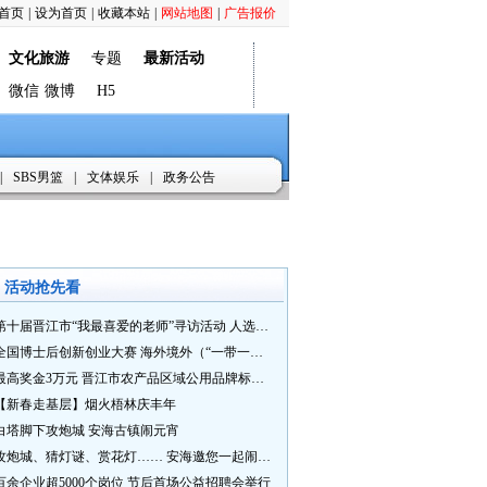
首页
|
设为首页
|
收藏本站
|
网站地图
|
广告报价
文化旅游
专题
最新活动
微信
微博
H5
|
SBS男篮
|
文体娱乐
|
政务公告
活动抢先看
第十届晋江市“我最喜爱的老师”寻访活动 人选推荐火热进行中 快来“秀”您最喜爱的老师
全国博士后创新创业大赛 海外境外（“一带一路”）赛七大赛道等你来战
最高奖金3万元 晋江市农产品区域公用品牌标识Logo及特色农产品包装设计征集活动正式启动
【新春走基层】烟火梧林庆丰年
白塔脚下攻炮城 安海古镇闹元宵
攻炮城、猜灯谜、赏花灯…… 安海邀您一起闹元宵
百余企业超5000个岗位 节后首场公益招聘会举行