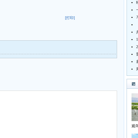
[打印]
观
海