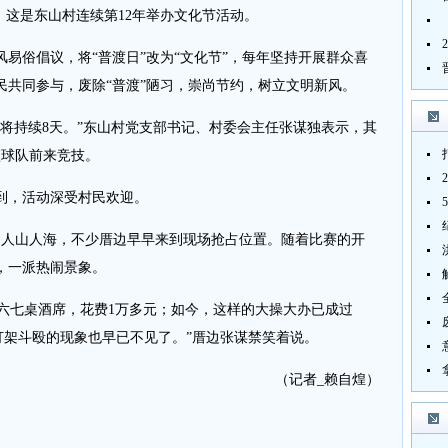
，这是东山村连续第12年举办文化节活动。
易俗倡议，将“普渡日”改为“文化节”，每年坚持开展群众喜
民共同参与，废除“普渡”陋习，崇尚节约，树立文明新风。
持续8天。”东山村党支部书记、村委会主任张谋独表示，其
篮球队前来竞技。
，活动深受村民欢迎。
人山人海，不少厝边早早来到现场抢占位置。随着比赛的开
，一派热闹景象。
六七桌酒席，花费1万多元；如今，这样的大操大办已成过
打架斗殴的现象也早已不见了。”厝边张谋禁笑着说。
（记者_赖自煌）