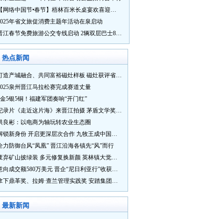
【网络中国节•春节】梧林百米长桌宴欢喜迎新春
2025年省文旅促消费主题年活动在泉启动
晋江春节免费旅游公交专线启动 2辆双层巴士8辆铛铛车带你游
热点新闻
打造产城融合、共同富裕磁灶样板 磁灶获评省级乡村振兴示范乡镇
2025泉州晋江马拉松赛完成赛道丈量
5金5银5铜！福建军团奏响“开门红”
纪录片《走近这片海》来晋江拍摄 茅盾文学奖得主麦家探寻晋江“海海”人生
洪良彬：以电商为轴玩转农业生态圈
解锁新身份 开启更深层次合作 九牧王成中国奥委会官方赞助商
全力防御台风“凤凰” 晋江沿海各镇先“风”而行
废弃矿山披绿装 多元修复换新颜 英林镇大觉山片区废弃矿山生态修复项目通过验收
意向成交额580万美元 晋企“尼日利亚行”收获满满
拿下鼎革奖、拉姆·查兰管理实践奖 安踏集团获企业管理权威奖项
最新新闻