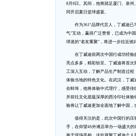
8月8日。其间，他将踏足厦门、泉
同开启夏日篮球盛宴。
作为361°品牌代言人，丁威迪已
气”互动，赢得广泛赞誉，已成为中国
球迷的“老友重聚”，将进一步拉近
在丁威迪前两次中国行成功经验的
亮点多多，精彩纷呈。丁威迪将首次到
工深入互动，了解产品生产制造过程
体验当地的特色文化。在武汉，丁威
在蚌埠，他将体验中式理疗，感受传
并前往文化底蕴深厚的西泠印社体验
验将让丁威迪更加全面地了解中国，
值得关注的是，此次中国行的压轴大
手，在仰望4S外滩店举办一场盛大的
将于现场亮相。这款凝聚丁威迪个人风