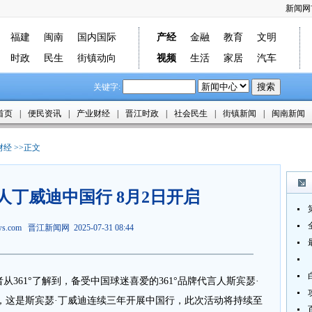
新闻网
福建
闽南
国内国际
产经
金融
教育
文明
时政
民生
街镇动向
视频
生活
家居
汽车
关键字:
首页
|
便民资讯
|
产业财经
|
晋江时政
|
社会民生
|
街镇新闻
|
闽南新闻
财经
>>正文
言人丁威迪中国行 8月2日开启
ews.com
晋江新闻网
2025-07-31 08:44
者从361°了解到，备受中国球迷喜爱的361°品牌代言人斯宾瑟·
，这是斯宾瑟·丁威迪连续三年开展中国行，此次活动将持续至