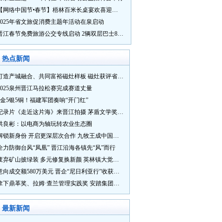
【网络中国节•春节】梧林百米长桌宴欢喜迎新春
2025年省文旅促消费主题年活动在泉启动
晋江春节免费旅游公交专线启动 2辆双层巴士8辆铛铛车带你游
热点新闻
打造产城融合、共同富裕磁灶样板 磁灶获评省级乡村振兴示范乡镇
2025泉州晋江马拉松赛完成赛道丈量
5金5银5铜！福建军团奏响“开门红”
纪录片《走近这片海》来晋江拍摄 茅盾文学奖得主麦家探寻晋江“海海”人生
洪良彬：以电商为轴玩转农业生态圈
解锁新身份 开启更深层次合作 九牧王成中国奥委会官方赞助商
全力防御台风“凤凰” 晋江沿海各镇先“风”而行
废弃矿山披绿装 多元修复换新颜 英林镇大觉山片区废弃矿山生态修复项目通过验收
意向成交额580万美元 晋企“尼日利亚行”收获满满
拿下鼎革奖、拉姆·查兰管理实践奖 安踏集团获企业管理权威奖项
最新新闻