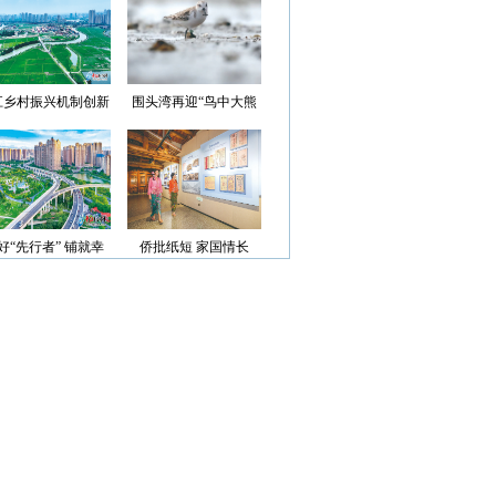
光”首批认定名单
江乡村振兴机制创新
围头湾再迎“鸟中大熊
案例获评省级优秀
猫”
好“先行者” 铺就幸
侨批纸短 家国情长
福路