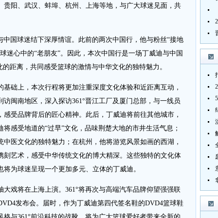
州、贵阳、武汉、蚌埠、杭州、上海等地，与广大球迷见面，共
与中国球迷结下深厚情谊。此前的两次中国行，他与粉丝“接地
球迷心中的“老朋友”。因此，本次中国行是一场丁威迪与中国
彼此的距离，共同感受篮球的激情与中华文化的独特魅力。
基础上，本次行程将更加注重深度文化体验和近距离互动，
访闽南地区，深入探访361°晋江工厂及厦门总部，与一线员
，感受品牌背后的匠心精神。此后，丁威迪将前往其他城市，
迪将感受地道的“过早”文化，品味荆楚大地的市井生活气息；
统中医文化的独特魅力；在杭州，他将游览风景如画的西湖，
镌刻艺术，感受中华传统文化的博大精深。这些独特的文化体
也将为球迷呈现一个更加多元、立体的丁威迪。
戏将在上海上演。361°将再次与高端汽车品牌仰望强强联
DVD4发布会。届时，作为丁威迪第四代签名鞋的DVD4篮球鞋
格与361°前沿科技的战靴，将为广大篮球爱好者带来全新的