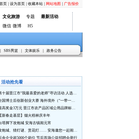
首页
|
设为首页
|
收藏本站
|
网站地图
|
广告报价
文化旅游
专题
最新活动
微信
微博
H5
|
SBS男篮
|
文体娱乐
|
政务公告
活动抢先看
第十届晋江市“我最喜爱的老师”寻访活动 人选推荐火热进行中 快来“秀”您最喜爱的老师
全国博士后创新创业大赛 海外境外（“一带一路”）赛七大赛道等你来战
最高奖金3万元 晋江市农产品区域公用品牌标识Logo及特色农产品包装设计征集活动正式启动
【新春走基层】烟火梧林庆丰年
白塔脚下攻炮城 安海古镇闹元宵
攻炮城、猜灯谜、赏花灯…… 安海邀您一起闹元宵
百余企业超5000个岗位 节后首场公益招聘会举行