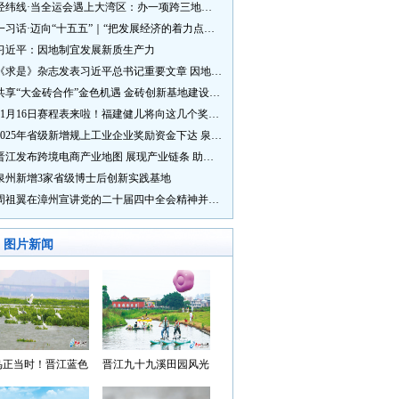
经纬线·当全运会遇上大湾区：办一项跨三地的赛事有多硬核？
一习话·迈向“十五五”｜“把发展经济的着力点放在实体经济上”
习近平：因地制宜发展新质生产力
《求是》杂志发表习近平总书记重要文章 因地制宜发展新质生产力
共享“大金砖合作”金色机遇 金砖创新基地建设成效显著
11月16日赛程表来啦！福建健儿将向这几个奖牌发起冲击→
2025年省级新增规上工业企业奖励资金下达 泉州市获补资金居全省首位
晋江发布跨境电商产业地图 展现产业链条 助力“晋品出海”
泉州新增3家省级博士后创新实践基地
周祖翼在漳州宣讲党的二十届四中全会精神并调研
图片新闻
鸟正当时！晋江蓝色
晋江九十九溪田园风光
湾成候鸟“冬日家园”
入选“世遗泉州·田园风