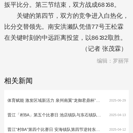
扳平比分。第三节结束，双方战成68∶68。
关键的第四节，双方的竞争进入白热化，
比分交替领先。南安洪濑队凭借77号王松霖
在关键时刻的中远距离投篮，以86∶82取胜。
（记者 张茂霖）
编辑：罗丽萍
相关新闻
体育赋能 激发区域新活力 泉州南翼“龙御君鼎杯”首届村BA篮球联赛开幕
2025-06-29
晋江「村BA」第五个比赛日 池店镇队与东石镇队获胜
2025-04-13
晋江“村BA”第四个比赛日 安海镇队第四节逆转东石镇队
2025-04-12