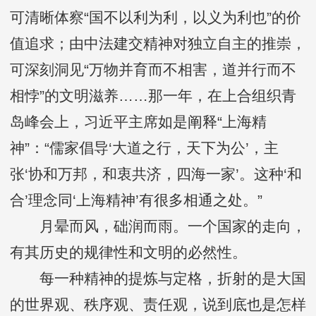
可清晰体察“国不以利为利，以义为利也”的价
值追求；由中法建交精神对独立自主的推崇，
可深刻洞见“万物并育而不相害，道并行而不
相悖”的文明滋养……那一年，在上合组织青
岛峰会上，习近平主席如是阐释“上海精
神”：“儒家倡导‘大道之行，天下为公’，主
张‘协和万邦，和衷共济，四海一家’。这种‘和
合’理念同‘上海精神’有很多相通之处。”
月晕而风，础润而雨。一个国家的走向，
有其历史的规律性和文明的必然性。
每一种精神的提炼与定格，折射的是大国
的世界观、秩序观、责任观，说到底也是怎样