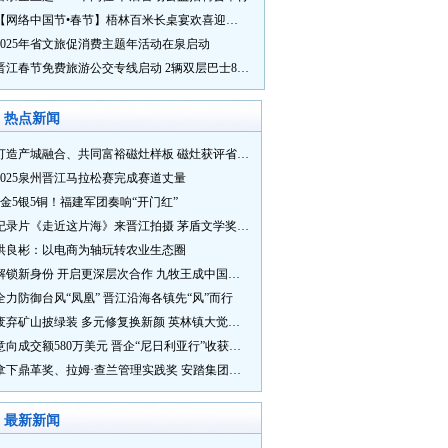
【网络中国节•春节】梧林百米长桌宴欢喜迎新春
2025年省文旅促消费主题年活动在泉启动
晋江春节免费旅游公交专线启动 2辆双层巴士8辆铛铛车带你游
热点新闻
打造产城融合、共同富裕磁灶样板 磁灶获评省级乡村振兴示范乡镇
2025泉州晋江马拉松赛完成赛道丈量
5金5银5铜！福建军团奏响“开门红”
纪录片《走近这片海》来晋江拍摄 茅盾文学奖得主麦家探寻晋江“海海”人生
洪良彬：以电商为轴玩转农业生态圈
解锁新身份 开启更深层次合作 九牧王成中国奥委会官方赞助商
全力防御台风“凤凰” 晋江沿海各镇先“风”而行
废弃矿山披绿装 多元修复换新颜 英林镇大觉山片区废弃矿山生态修复项目通过验收
意向成交额580万美元 晋企“尼日利亚行”收获满满
拿下鼎革奖、拉姆·查兰管理实践奖 安踏集团获企业管理权威奖项
最新新闻