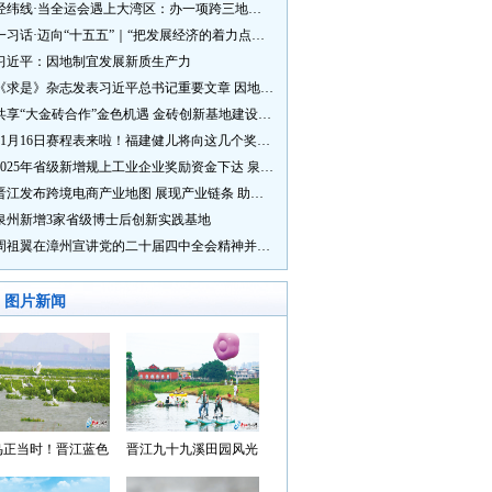
经纬线·当全运会遇上大湾区：办一项跨三地的赛事有多硬核？
一习话·迈向“十五五”｜“把发展经济的着力点放在实体经济上”
习近平：因地制宜发展新质生产力
《求是》杂志发表习近平总书记重要文章 因地制宜发展新质生产力
共享“大金砖合作”金色机遇 金砖创新基地建设成效显著
11月16日赛程表来啦！福建健儿将向这几个奖牌发起冲击→
2025年省级新增规上工业企业奖励资金下达 泉州市获补资金居全省首位
晋江发布跨境电商产业地图 展现产业链条 助力“晋品出海”
泉州新增3家省级博士后创新实践基地
周祖翼在漳州宣讲党的二十届四中全会精神并调研
图片新闻
鸟正当时！晋江蓝色
晋江九十九溪田园风光
湾成候鸟“冬日家园”
入选“世遗泉州·田园风