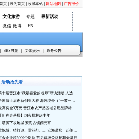
首页
|
设为首页
|
收藏本站
|
网站地图
|
广告报价
文化旅游
专题
最新活动
微信
微博
H5
|
SBS男篮
|
文体娱乐
|
政务公告
活动抢先看
第十届晋江市“我最喜爱的老师”寻访活动 人选推荐火热进行中 快来“秀”您最喜爱的老师
全国博士后创新创业大赛 海外境外（“一带一路”）赛七大赛道等你来战
最高奖金3万元 晋江市农产品区域公用品牌标识Logo及特色农产品包装设计征集活动正式启动
【新春走基层】烟火梧林庆丰年
白塔脚下攻炮城 安海古镇闹元宵
攻炮城、猜灯谜、赏花灯…… 安海邀您一起闹元宵
百余企业超5000个岗位 节后首场公益招聘会举行