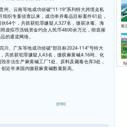
贵州、云南等地成功侦破
“11·19”
系列特大跨境走私
月组织专案侦查以来，成功串并毒品目标案件
61
起，
团伙
64
个，共抓获犯罪嫌疑人
327
名，缴获冰毒、海
晋
利用虚拟币洗钱资金约合人民币
4800
余万元，彻底摧
毒品的通道网络。
四川、广东等地成功侦破
“
部目标
2024-114”
号特大
来，共抓获犯罪嫌疑人
43
名，缴获麻黄碱
4.16
吨、化
捣毁非法生产麻黄碱工厂
1
处、原料及藏毒仓库
3
处，
当
，创近年来国内缴获麻黄碱数量新高。
[打印]