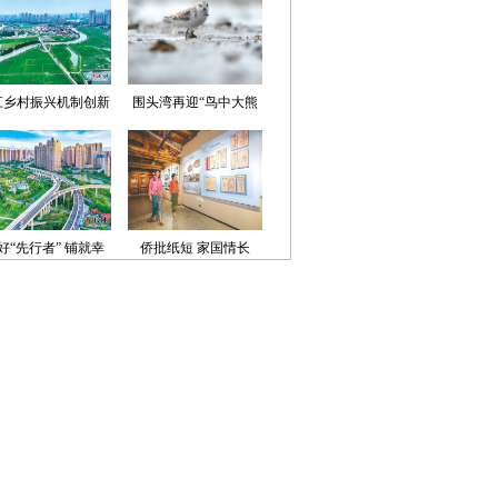
光”首批认定名单
江乡村振兴机制创新
围头湾再迎“鸟中大熊
案例获评省级优秀
猫”
好“先行者” 铺就幸
侨批纸短 家国情长
福路