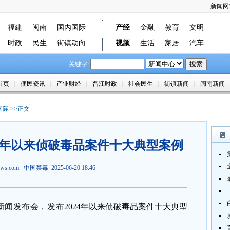
新闻网
福建
闽南
国内国际
产经
金融
教育
文明
时政
民生
街镇动向
视频
生活
家居
汽车
关键字:
首页
|
便民资讯
|
产业财经
|
晋江时政
|
社会民生
|
街镇新闻
|
闽南新闻
国际
>>正文
24年以来侦破毒品案件十大典型案例
news.com 中国禁毒 2025-06-20 18:46
开新闻发布会，发布
2024年以来侦破毒品案件十大典型