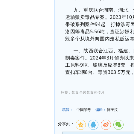
九、重庆联合湖南、湖北、
运输贩卖毒品专案。
2023
年
10
带破系列案件
94
起，打掉涉毒
洛因等毒品
5.56
吨，查证涉嫌
毁多个从境外向国内走私贩运
十、陕西联合江西、福建、
制毒案件。
2024
年
3
月侦办以
工原料
9
吨、玻璃反应釜
8
套，
查扣车辆
8
台、毒资
303.5
万元
标签：禁毒|全民禁毒宣传月
稿源：
中国禁毒
编辑：
陈子汉
分享到：