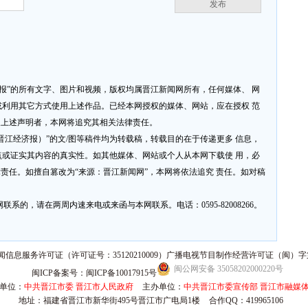
发布
济报”的所有文字、图片和视频，版权均属晋江新闻网所有，任何媒体、 网
利用其它方式使用上述作品。已经本网授权的媒体、网站，应在授权 范
反上述声明者，本网将追究其相关法律责任。
网或晋江经济报）”的文/图等稿件均为转载稿，转载目的在于传递更多 信息，
或证实其内容的真实性。如其他媒体、网站或个人从本网下载使 用，必
律责任。如擅自篡改为“来源：晋江新闻网”，本网将依法追究 责任。如对稿
系的，请在两周内速来电或来函与本网联系。电话：0595-82008266。
信息服务许可证（许可证号：35120210009）广播电视节目制作经营许可证（闽）字第
闽公网安备 35058202000220号
闽ICP备案号：闽ICP备10017915号
单位：
中共晋江市委 晋江市人民政府
主办单位：
中共晋江市委宣传部 晋江市融媒
地址：福建省晋江市新华街495号晋江市广电局1楼
合作QQ：419965106