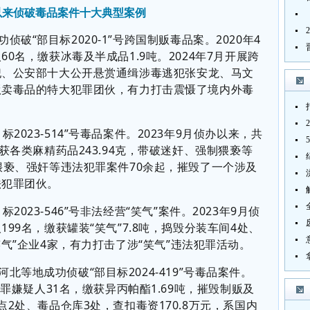
年以来侦破毒品案件十大典型案例
功侦破
“
部目标
2020-1
”
号跨国制贩毒
品
案。
2020
年
4
人
60
名，缴获冰毒及半成品
1.9
吨。
2024
年
7
月
开展跨
犯、公安部十大公开悬赏通缉涉毒逃犯张
安
龙、马文
贩卖毒品的特大犯罪团伙，有力打击震慑了境内外毒
目标
2023-514
”
号毒品案件。
2023
年
9
月侦办以来，共
获各类麻精药品
243.94
克，带破迷奸、强制猥亵等
猥亵、强奸等违法犯罪案件
70
余起，摧毁了一个涉及
法犯罪团伙。
目标
2023-546”
号非法经营
“
笑气
”
案件。
2023
年
9
月侦
人
199
名，缴获罐装
“
笑气
”7.8
吨，捣毁分装车间
4
处、
笑气
”
企业
4
家，有力打击了涉
“
笑气
”
违法犯罪活动。
河北等地成功侦破
“
部目标
2024-419
”
号毒品案件。
犯罪嫌疑人
31
名，缴获异丙帕酯
1.69
吨，摧毁制贩及
点
2
处、毒品仓库
3
处，查扣毒资
170.8
万元，系国内