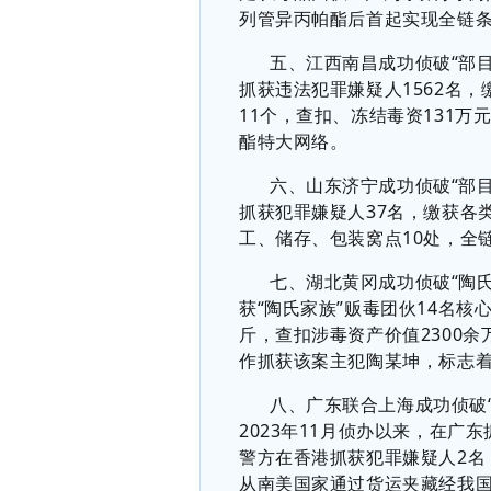
列管异丙帕酯后首起实现全链
五
、江西南昌成功侦破
“
部
抓获违法犯罪嫌疑人
1562
名，
11
个，查扣、冻结毒资
131
万
酯特大网络。
六、山东济宁
成功侦破
“
部
抓获犯罪嫌疑人
37
名，缴获各
工、储存、包装窝点
10
处，全
七
、
湖北黄冈成功侦破
“
陶
获
“
陶氏家族
”
贩毒团伙
14
名核
斤，查扣涉毒资产价值
2300
余
作抓获该案主犯陶某坤，标志
八、广东联合上海成功侦破
2023
年
11
月侦办以来，在广东
警方在香港抓获犯罪嫌疑人
2
名
从南美国家通过货运夹藏经我