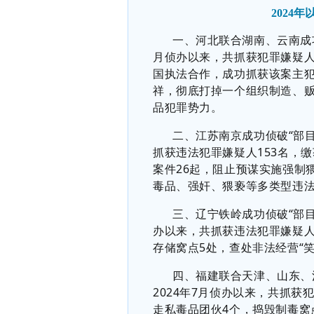
2024
一、河北联合湖南、云南成
月侦办以来，共
抓获犯罪嫌疑
国执法合作，成功抓获该案主
祥，彻底打掉一个组织制造、
品犯罪势力。
二
、
江苏南京
成功侦破
“
部
抓获违法犯罪嫌疑人
153
名，缴
案件
26
起，阻止预谋实施强制
毒品、强奸、猥亵等多类型违
三
、辽宁铁岭成功侦破
“
部
办以来，共抓获违法犯罪嫌疑
存储窝点
5
处，查处非法经营
“
四
、福建联合天津、山东、
2024
年
7
月侦办以来，共抓获
走私毒品团伙
4
个，捣毁制毒窝