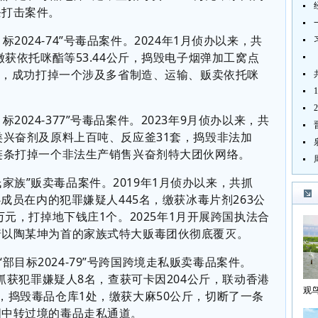
条打击案件。
目标
2024-74
”
号毒品案件。
2024
年
1
月侦办以来，共
缴获依托咪酯等
53.44
公斤，捣毁电子烟弹加工窝点
元，成功打掉一个涉及多省制造、运输、贩卖依托咪
目标
2024-377
”
号毒品案件。
2023
年
9
月侦办以来，共
类兴奋剂及原料上百吨、反应釜
31
套，捣毁非法加
链条打掉一个非法生产销售兴奋剂特大团伙网络。
氏家族
”
贩卖毒品案
件。
2019
年
1
月侦办以来，共抓
心成员在内的犯罪嫌疑人
445
名，缴获冰毒片剂
263
公
万元，打掉地下钱庄
1
个。
2025
年
1
月开展跨国执法合
着以陶某坤为首的家族式特大贩毒团伙彻底覆灭。
“
部目标
2024-79”
号跨国跨境走私贩卖毒品案件。
抓获犯罪嫌疑人
8
名，查获可卡因
204
公斤，联动香港
观
，捣毁毒品仓库
1
处，缴获大麻
50
公斤，切断了一条
海
国中转过境的毒品走私通道。