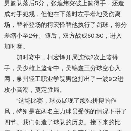
男篮队落后5分，张煌炜突破上篮得手，还造
成对手犯规，但他在下落时左手着地受伤离
场，替补登场的柯宏怿替他执行了罚球，将分
差缩小至2分。随后，双方战成60∶60，进入
加时赛。
加时赛中，柯宏怿开局连续2次上篮得
手，吴少雄上篮命中，吴锦鑫三分球空心入
网，泉州轻工职业学院男篮打出了一波9∶2进
攻小高潮，奠定胜局。
“这场比赛，球员展现了顽强拼搏的作
风，特别是在两名主力球员受伤的情况下拼了
四节。我们创造了球队的历史。接下来的比