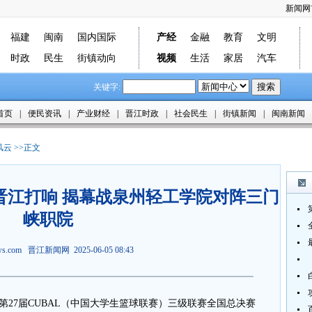
新闻网
福建
闽南
国内国际
产经
金融
教育
文明
时政
民生
街镇动向
视频
生活
家居
汽车
关键字:
首页
|
便民资讯
|
产业财经
|
晋江时政
|
社会民生
|
街镇新闻
|
闽南新闻
风云
>>正文
在晋江打响 揭幕战泉州轻工学院对阵三门
峡职院
ews.com
晋江新闻网
2025-06-05 08:43
27届CUBAL（中国大学生篮球联赛）三级联赛全国总决赛