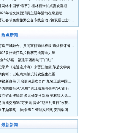
【网络中国节•春节】梧林百米长桌宴欢喜迎新春
2025年省文旅促消费主题年活动在泉启动
晋江春节免费旅游公交专线启动 2辆双层巴士8辆铛铛车带你游
热点新闻
打造产城融合、共同富裕磁灶样板 磁灶获评省级乡村振兴示范乡镇
2025泉州晋江马拉松赛完成赛道丈量
5金5银5铜！福建军团奏响“开门红”
纪录片《走近这片海》来晋江拍摄 茅盾文学奖得主麦家探寻晋江“海海”人生
洪良彬：以电商为轴玩转农业生态圈
解锁新身份 开启更深层次合作 九牧王成中国奥委会官方赞助商
全力防御台风“凤凰” 晋江沿海各镇先“风”而行
废弃矿山披绿装 多元修复换新颜 英林镇大觉山片区废弃矿山生态修复项目通过验收
意向成交额580万美元 晋企“尼日利亚行”收获满满
拿下鼎革奖、拉姆·查兰管理实践奖 安踏集团获企业管理权威奖项
最新新闻