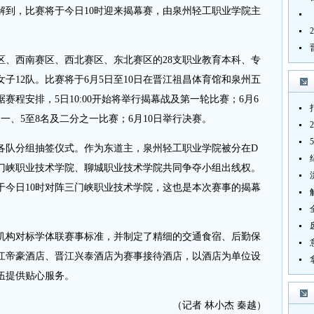
解到，比赛将于今日10时迎来揭幕赛，由泉州轻工职业学院主
西南赛区、西北赛区、东北赛区的28支职业教育本科、专
女子12队。比赛将于6月5日至10日在晋江祖昌体育馆和泉州五
程安排，5日10:00开始将举行揭幕战及第一轮比赛；6月6
一、5至8名及二分之一比赛；6月10日举行决赛。
队分组抽签仪式。作为东道主，泉州轻工职业学院被分在D
门峡职业技术学院、聊城职业技术学院共同争夺小组出线权。
于今日10时对阵三门峡职业技术学院，这也是本次赛事的揭幕
构对标学体联赛事标准，并制定了精细的交通食宿、后勤保
江帝豪酒店、晋江兴泰酒店为赛事接待酒店，以酒店为单位设
伍提供贴心服务。
（记者 林小杰 秦越）