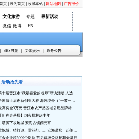
首页
|
设为首页
|
收藏本站
|
网站地图
|
广告报价
文化旅游
专题
最新活动
微信
微博
H5
|
SBS男篮
|
文体娱乐
|
政务公告
活动抢先看
第十届晋江市“我最喜爱的老师”寻访活动 人选推荐火热进行中 快来“秀”您最喜爱的老师
全国博士后创新创业大赛 海外境外（“一带一路”）赛七大赛道等你来战
最高奖金3万元 晋江市农产品区域公用品牌标识Logo及特色农产品包装设计征集活动正式启动
【新春走基层】烟火梧林庆丰年
白塔脚下攻炮城 安海古镇闹元宵
攻炮城、猜灯谜、赏花灯…… 安海邀您一起闹元宵
百余企业超5000个岗位 节后首场公益招聘会举行