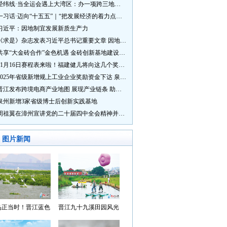
经纬线·当全运会遇上大湾区：办一项跨三地的赛事有多硬核？
一习话·迈向“十五五”｜“把发展经济的着力点放在实体经济上”
习近平：因地制宜发展新质生产力
《求是》杂志发表习近平总书记重要文章 因地制宜发展新质生产力
共享“大金砖合作”金色机遇 金砖创新基地建设成效显著
11月16日赛程表来啦！福建健儿将向这几个奖牌发起冲击→
2025年省级新增规上工业企业奖励资金下达 泉州市获补资金居全省首位
晋江发布跨境电商产业地图 展现产业链条 助力“晋品出海”
泉州新增3家省级博士后创新实践基地
周祖翼在漳州宣讲党的二十届四中全会精神并调研
图片新闻
鸟正当时！晋江蓝色
晋江九十九溪田园风光
湾成候鸟“冬日家园”
入选“世遗泉州·田园风