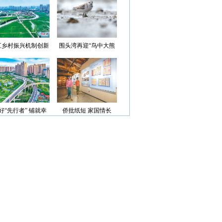
光”首批认定名单
江乡村振兴机制创新
围头湾再迎“鸟中大熊
案例获评省级优秀
猫”
好“先行者” 铺就幸
侨批纸短 家国情长
福路