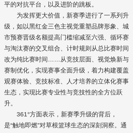
平的对抗平台，以及进阶的跳板。
为发挥更大价值，新赛季进行了一系列升
级，如以黑红金三色主视觉重塑品牌形象、城
市预赛晋级名额提高门槛缩减至六强、循环赛
与淘汰赛的交叉组合、计时规则从总比赛时间
改为纯比赛时间……从竞技层面、视觉焕新与
赛制优化，实现赛事全面升级，着力构建覆盖
观赛体验、竞技标准、人才培养的立体化赛事
生态，实现比赛专业性与竞技性的全方位跃
升。
361°方面表示，新赛季升级的背后，
是“触地即燃”对草根篮球生态的深刻洞察。通