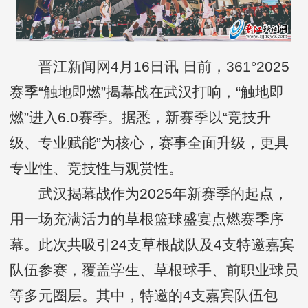
晋江新闻网4月16日讯 日前，361°2025
赛季“触地即燃”揭幕战在武汉打响，“触地即
燃”进入6.0赛季。据悉，新赛季以“竞技升
级、专业赋能”为核心，赛事全面升级，更具
专业性、竞技性与观赏性。
武汉揭幕战作为2025年新赛季的起点，
用一场充满活力的草根篮球盛宴点燃赛季序
幕。此次共吸引24支草根战队及4支特邀嘉宾
队伍参赛，覆盖学生、草根球手、前职业球员
等多元圈层。其中，特邀的4支嘉宾队伍包