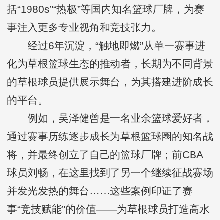
括“1980s”“热极”等国内知名篮球厂牌，为赛
事注入更多专业视角和竞技张力。
经过6年沉淀，“触地即燃”从单一赛事进
化为草根篮球生态的推动者，长期为不同背景
的草根球员提供展示舞台，为其搭建进阶成长
的平台。
例如，吴泽健曾是一名业余篮球爱好者，
通过赛事历练逐步成长为草根篮球圈的知名战
将，并最终创立了自己的篮球厂牌；前CBA
球员刘畅，在这里找到了另一个继续征战赛场
并发光发热的舞台……这些案例印证了赛
事“竞技赋能”的价值——为草根球员打造高水