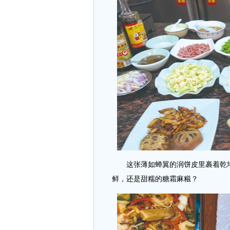
这张薄如蝉翼的润饼皮里裹着乾坤
鲜，还是甜糯的糖霜麻糍？