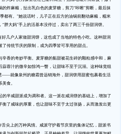
锅的炸麻糍，扯出乳白色的麦芽糖，剪刀“咔嚓”剪断，最后抹
四季都有。”她说话时，儿子正在后方的油锅前翻动麻糍，糯米
，“胖大妈”手上的活基本没停过，卖出了两三千份甜润饼。
好几户人家做甜润饼，这也成了当地的特色小吃。这种甜润
破了传统节庆的限制，成为四季皆可享用的甜点。
辛香的奇妙平衡。麦芽糖的黏甜被花生碎的颗粒感中和，麻
后蒜蓉汁的微辛如惊鸿一瞥，让甜味不至于沉溺。这种味觉组
智慧——就像泉州的糖霜曾远销海外，甜润饼用甜蜜包裹着生活
系美食。
的半咸甜派成为调和者。这一派在咸润饼的基础上，增加了
平衡了咸味的厚重，也让甜味不至于太过张扬，从而激发出更
舌尖上的万种风情。咸派守护着节庆里的集体记忆，甜派书
传承与创新间架起桥梁。正是种种差异，让润饼的世界更加鲜