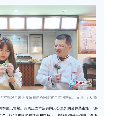
固本钱好再来美食后厨体验闽南古早味润饼菜。 记者 丘天 摄
饼菜已售罄。距离庄固本店铺约35公里外的金井菜市场，“胖
的“胖大妈”洪秀缘坐在红色塑料椅上，熟练地铺开润饼皮，撒下