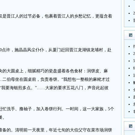
仅是晋江人的过节必备，包裹着晋江人的乡愁记忆，更蕴含着
0点许，施晶晶风尘仆仆，从厦门赶回晋江龙湖镇龙埔村，赴
的大圆桌上，细腻精巧的瓷盘盛着各色食材：润饼皮、麻
…二伯母坐在圆桌前，负责卷饼。“我想包一整根的麻粩才过
”“我要海蛎煎多点。”……大家的要求五花八门，声音此起彼
忙洗手、撸袖子，加入卷饼行列。一时间，这一大家族，5个
餐。
备的。清明前一天夜里，年近七旬的大伯父守在菜市场润饼