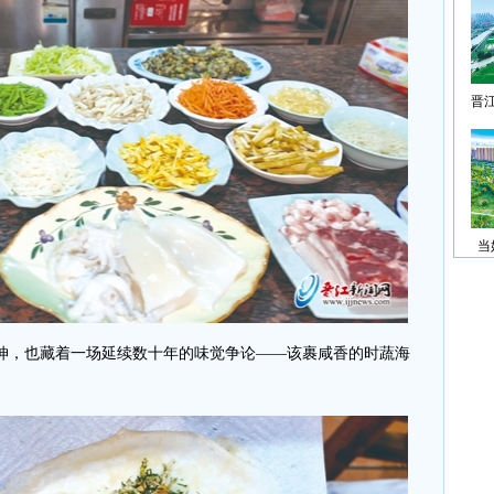
晋
当
，也藏着一场延续数十年的味觉争论——该裹咸香的时蔬海