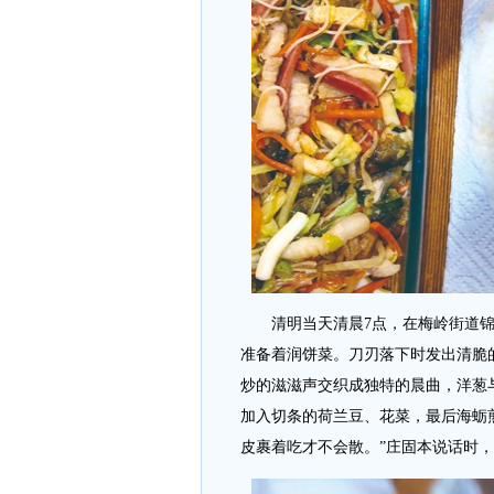
清明当天清晨7点，在梅岭街道锦绣
准备着润饼菜。刀刃落下时发出清脆
炒的滋滋声交织成独特的晨曲，洋葱
加入切条的荷兰豆、花菜，最后海蛎
皮裹着吃才不会散。”庄固本说话时