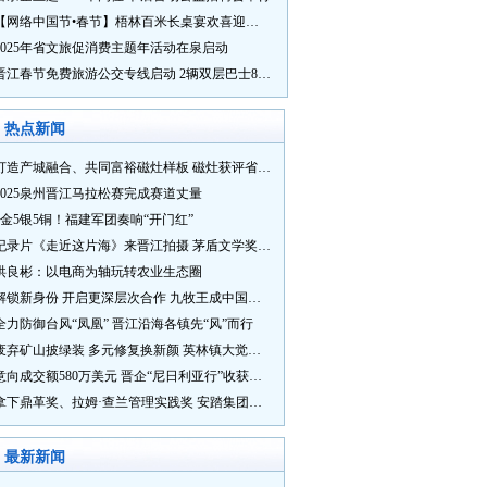
【网络中国节•春节】梧林百米长桌宴欢喜迎新春
2025年省文旅促消费主题年活动在泉启动
晋江春节免费旅游公交专线启动 2辆双层巴士8辆铛铛车带你游
热点新闻
打造产城融合、共同富裕磁灶样板 磁灶获评省级乡村振兴示范乡镇
2025泉州晋江马拉松赛完成赛道丈量
5金5银5铜！福建军团奏响“开门红”
纪录片《走近这片海》来晋江拍摄 茅盾文学奖得主麦家探寻晋江“海海”人生
洪良彬：以电商为轴玩转农业生态圈
解锁新身份 开启更深层次合作 九牧王成中国奥委会官方赞助商
全力防御台风“凤凰” 晋江沿海各镇先“风”而行
废弃矿山披绿装 多元修复换新颜 英林镇大觉山片区废弃矿山生态修复项目通过验收
意向成交额580万美元 晋企“尼日利亚行”收获满满
拿下鼎革奖、拉姆·查兰管理实践奖 安踏集团获企业管理权威奖项
最新新闻