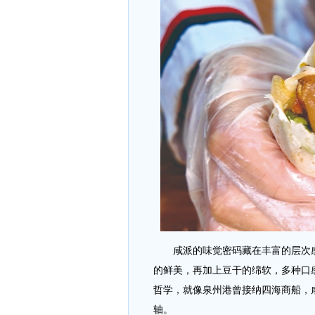
咸派的味觉密码藏在丰富的层次感
的鲜美，再加上豆干的绵软，多种口
哲学，就像泉州港曾接纳四海商船，
轴。