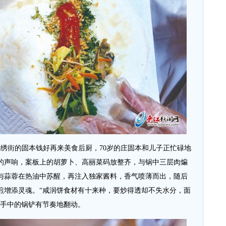
街的固本钱好再来美食后厨，70岁的庄固本和儿子正忙碌地
的声响，案板上的胡萝卜、高丽菜码放整齐，与锅中三层肉煸
与蒜蓉在热油中苏醒，再注入独家酱料，香气喷薄而出，随后
煎增添灵魂。“咸润饼食材有十来种，要炒得透却不失水分，面
，手中的锅铲有节奏地翻动。