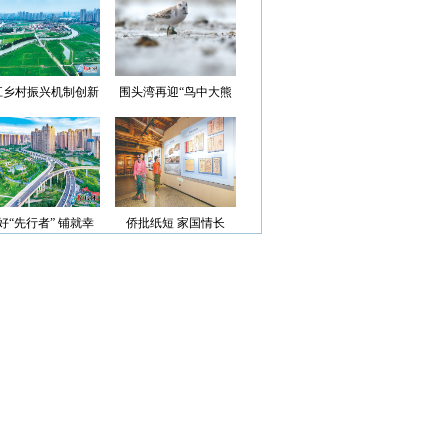
光”首批认定名单
江乡村振兴机制创新
围头湾再迎“鸟中大熊
案例获评省级优秀
猫”
好“先行者” 铺就幸
侨批纸短 家国情长
福路