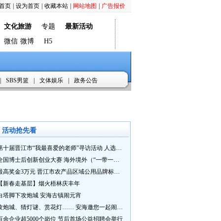
首页
|
设为首页
|
收藏本站
|
网站地图
|
广告报价
文化旅游
专题
最新活动
微信
微博
H5
|
SBS男篮
|
文体娱乐
|
政务公告
活动抢先看
第十届晋江市“我最喜爱的老师”寻访活动 人选推荐火热进行中 快来“秀”您最喜爱的老师
全国博士后创新创业大赛 海外境外（“一带一路”）赛七大赛道等你来战
最高奖金3万元 晋江市农产品区域公用品牌标识Logo及特色农产品包装设计征集活动正式启动
【新春走基层】烟火梧林庆丰年
白塔脚下攻炮城 安海古镇闹元宵
攻炮城、猜灯谜、赏花灯…… 安海邀您一起闹元宵
百余企业超5000个岗位 节后首场公益招聘会举行