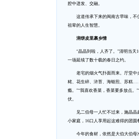
腔中迸发、交融。
这道传承下来的闽南古早味，不
祖辈的人生智慧。
润饼皮里裹乡情
“晶晶到啦，人齐了。”清明当天1
一场延续了数十载的春日之约。
老宅的烟火气扑面而来。厅堂中央
粩、花生碎、浒苔、海蛎煎、苏糕…
瘾。”“我喜欢香菜，香菜要多放点。
伏。
见二伯母一人忙不过来，施晶晶赶
小家庭，16口人享用起这难得的团圆
今年的食材，依然是大伯大伯母准