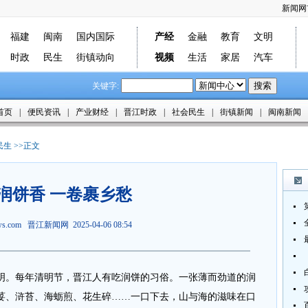
新闻网
福建
闽南
国内国际
产经
金融
教育
文明
时政
民生
街镇动向
视频
生活
家居
汽车
关键字:
首页
|
便民资讯
|
产业财经
|
晋江时政
|
社会民生
|
街镇新闻
|
闽南新闻
民生
>>正文
润饼香 一卷裹乡愁
ews.com
晋江新闻网
2025-04-06 08:54
明。每年清明节，晋江人有吃润饼的习俗。一张薄而劲道的润
荽、浒苔、海蛎煎、花生碎……一口下去，山与海的滋味在口