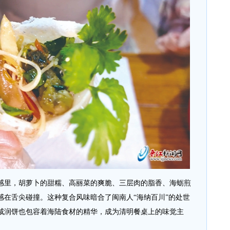
里，胡萝卜的甜糯、高丽菜的爽脆、三层肉的脂香、海蛎煎
感在舌尖碰撞。这种复合风味暗合了闽南人“海纳百川”的处世
咸润饼也包容着海陆食材的精华，成为清明餐桌上的味觉主