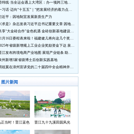
经纬线·当全运会遇上大湾区：办一项跨三地的赛事有多硬核？
一习话·迈向“十五五”｜“把发展经济的着力点放在实体经济上”
习近平：因地制宜发展新质生产力
《求是》杂志发表习近平总书记重要文章 因地制宜发展新质生产力
共享“大金砖合作”金色机遇 金砖创新基地建设成效显著
11月16日赛程表来啦！福建健儿将向这几个奖牌发起冲击→
2025年省级新增规上工业企业奖励资金下达 泉州市获补资金居全省首位
晋江发布跨境电商产业地图 展现产业链条 助力“晋品出海”
泉州新增3家省级博士后创新实践基地
周祖翼在漳州宣讲党的二十届四中全会精神并调研
图片新闻
鸟正当时！晋江蓝色
晋江九十九溪田园风光
湾成候鸟“冬日家园”
入选“世遗泉州·田园风