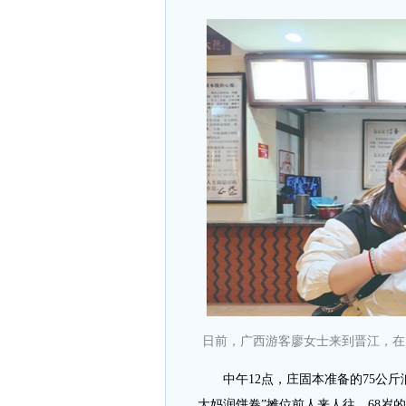
日前，广西游客廖女士来到晋江，在
中午12点，庄固本准备的75公斤润
大妈润饼卷”摊位前人来人往，68岁