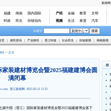
新闻网
福建
闽南
国内国际
产经
金融
教育
文明
时政
民生
街镇动向
视频
生活
家居
汽车
关键字:
首页
|
便民资讯
|
产业财经
|
晋江时政
|
社会民生
|
街镇新闻
|
闽南新闻
财经
>>正文
家装建材博览会暨2025福建建博会圆
满闭幕
ews.com
晋江新闻网
2025-03-21 15:35
第七届中国（晋江）国际家装建材博览会暨2025福建建博会落下