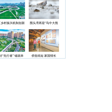
光”首批认定名单
江乡村振兴机制创新
围头湾再迎“鸟中大熊
案例获评省级优秀
猫”
好“先行者” 铺就幸
侨批纸短 家国情长
福路