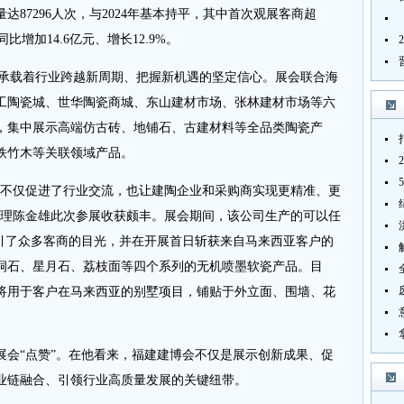
87296人次，与2024年基本持平，其中首次观展客商超
同比增加14.6亿元、增长12.9%。
，承载着行业跨越新周期、把握新机遇的坚定信心。展会联合海
工陶瓷城、世华陶瓷商城、东山建材市场、张林建材市场等六
展，集中展示高端仿古砖、地铺石、古建材料等全品类陶瓷产
铁竹木等关联领域产品。
，不仅促进了行业交流，也让建陶企业和采购商实现更精准、更
经理陈金雄此次参展收获颇丰。展会期间，该公司生产的可以任
吸引了众多客商的目光，并在开展首日斩获来自马来西亚客户的
洞石、星月石、荔枝面等四个系列的无机喷墨软瓷产品。目
将用于客户在马来西亚的别墅项目，铺贴于外立面、围墙、花
展会“点赞”。在他看来，福建建博会不仅是展示创新成果、促
业链融合、引领行业高质量发展的关键纽带。