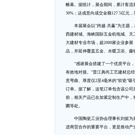
帷幕。据统计，展会期间，累计客流量达
30%；达成意向成交金额127.5亿元，
本届展会以“跨越·共赢”为主题
西建材城、海峡国际五金机电城、天
大建材专业市场，超2000家企业参
品，并延伸覆盖五金、水暖卫浴、藤
“感谢展会搭建了一个优质平台
有效地对接。”晋江典尚工艺建材总
意弯曲、厚度仅2至4毫米的“软瓷”
订单。据了解，这笔订单包含该公司
前，相关产品已在加紧定制生产中，
圃等处。
中国陶瓷工业协会理事长刘挺为
进商贸合作的重要平台，更是推动产