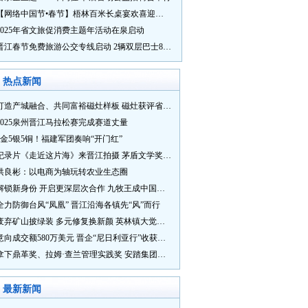
【网络中国节•春节】梧林百米长桌宴欢喜迎新春
2025年省文旅促消费主题年活动在泉启动
晋江春节免费旅游公交专线启动 2辆双层巴士8辆铛铛车带你游
热点新闻
打造产城融合、共同富裕磁灶样板 磁灶获评省级乡村振兴示范乡镇
2025泉州晋江马拉松赛完成赛道丈量
5金5银5铜！福建军团奏响“开门红”
纪录片《走近这片海》来晋江拍摄 茅盾文学奖得主麦家探寻晋江“海海”人生
洪良彬：以电商为轴玩转农业生态圈
解锁新身份 开启更深层次合作 九牧王成中国奥委会官方赞助商
全力防御台风“凤凰” 晋江沿海各镇先“风”而行
废弃矿山披绿装 多元修复换新颜 英林镇大觉山片区废弃矿山生态修复项目通过验收
意向成交额580万美元 晋企“尼日利亚行”收获满满
拿下鼎革奖、拉姆·查兰管理实践奖 安踏集团获企业管理权威奖项
最新新闻