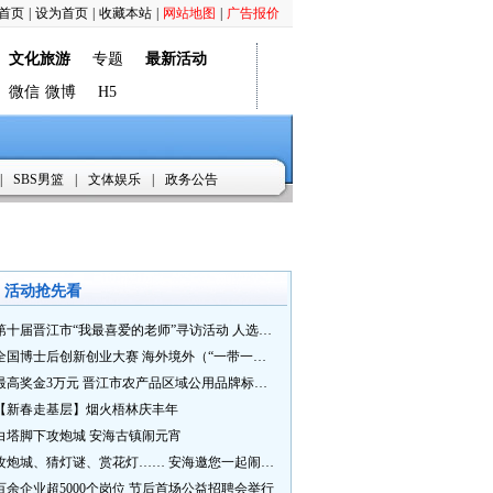
首页
|
设为首页
|
收藏本站
|
网站地图
|
广告报价
文化旅游
专题
最新活动
微信
微博
H5
|
SBS男篮
|
文体娱乐
|
政务公告
活动抢先看
第十届晋江市“我最喜爱的老师”寻访活动 人选推荐火热进行中 快来“秀”您最喜爱的老师
全国博士后创新创业大赛 海外境外（“一带一路”）赛七大赛道等你来战
最高奖金3万元 晋江市农产品区域公用品牌标识Logo及特色农产品包装设计征集活动正式启动
【新春走基层】烟火梧林庆丰年
白塔脚下攻炮城 安海古镇闹元宵
攻炮城、猜灯谜、赏花灯…… 安海邀您一起闹元宵
百余企业超5000个岗位 节后首场公益招聘会举行