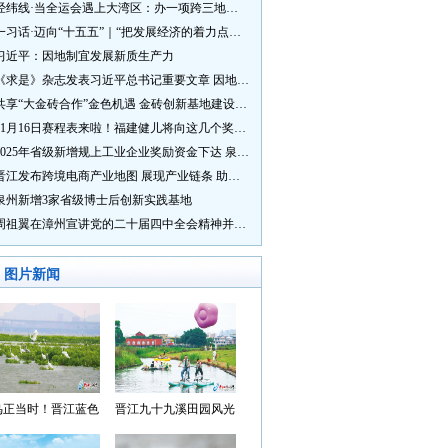
经纬线·当全运会遇上大湾区：办一项跨三地的赛事有多硬核？
一习话·迈向“十五五”｜“把发展经济的着力点放在实体经济上”
习近平：因地制宜发展新质生产力
《求是》杂志发表习近平总书记重要文章 因地制宜发展新质生产力
共享“大金砖合作”金色机遇 金砖创新基地建设成效显著
11月16日赛程表来啦！福建健儿将向这几个奖牌发起冲击→
2025年省级新增规上工业企业奖励资金下达 泉州市获补资金居全省首位
晋江发布跨境电商产业地图 展现产业链条 助力“晋品出海”
泉州新增3家省级博士后创新实践基地
周祖翼在漳州宣讲党的二十届四中全会精神并调研
图片新闻
鸟正当时！晋江蓝色
晋江九十九溪田园风光
湾成候鸟“冬日家园”
入选“世遗泉州·田园风