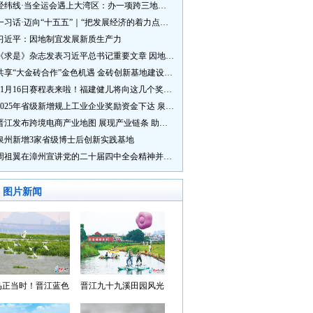
经纬线·当全运会遇上大湾区：办一项跨三地的赛事有多硬核？
一习话·迈向“十五五”｜“把发展经济的着力点放在实体经济上”
习近平：因地制宜发展新质生产力
《求是》杂志发表习近平总书记重要文章 因地制宜发展新质生产力
共享“大金砖合作”金色机遇 金砖创新基地建设成效显著
11月16日赛程表来啦！福建健儿将向这几个奖牌发起冲击→
2025年省级新增规上工业企业奖励资金下达 泉州市获补资金居全省首位
晋江发布跨境电商产业地图 展现产业链条 助力“晋品出海”
泉州新增3家省级博士后创新实践基地
周祖翼在漳州宣讲党的二十届四中全会精神并调研
图片新闻
鸟正当时！晋江蓝色
晋江九十九溪田园风光
湾成候鸟“冬日家园”
入选“世遗泉州·田园风