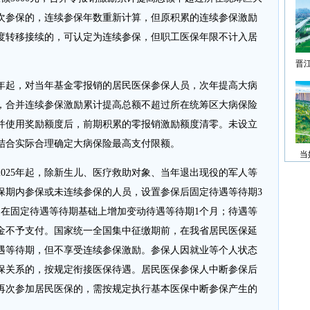
再次参保的，连续参保年数重新计算，但原积累的连续参保激励
度转移接续的，可认定为连续参保，但职工医保年限不计入居
晋
5年起，对当年基金零报销的居民医保参保人员，次年提高大病
元，合并连续参保激励累计提高总额不超过所在统筹区大病保险
销并使用奖励额度后，前期积累的零报销激励额度清零。未设立
结合实际合理确定大病保险最高支付限额。
当
025年起，除新生儿、医疗救助对象、当年退出现役的军人等
保期内参保或未连续参保的人员，设置参保后固定待遇等待期3
，在固定待遇等待期基础上增加变动待遇等待期1个月；待遇等
金不予支付。国家统一全国集中征缴期前，在我省居民医保延
遇等待期，但不享受连续参保激励。参保人因就业等个人状态
保关系的，按规定衔接医保待遇。居民医保参保人中断参保后
再次参加居民医保的，需按规定执行基本医保中断参保产生的