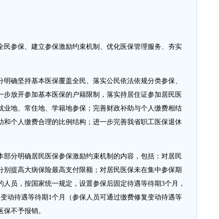
全民参保、建立参保激励约束机制、优化医保管理服务、夯实
分明确坚持基本医保覆盖全民、落实公民依法依规分类参保、
一步放开参加基本医保的户籍限制，落实持居住证参加居民医
就业地、常住地、学籍地参保；完善财政补助与个人缴费相结
助和个人缴费合理的比例结构；进一步完善我省职工医保退休
本部分明确居民医保参保激励约束机制的内容，包括：对居民
分别提高大病保险最高支付限额；对居民医保未在集中参保期
的人员，按国家统一规定，设置参保后固定待遇等待期3个月，
加变动待遇等待期1个月（参保人员可通过缴费修复变动待遇等
医保不予报销。