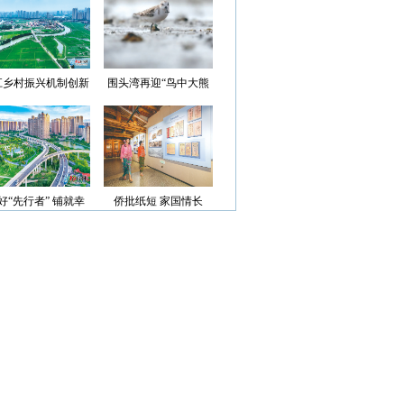
光”首批认定名单
江乡村振兴机制创新
围头湾再迎“鸟中大熊
案例获评省级优秀
猫”
好“先行者” 铺就幸
侨批纸短 家国情长
福路