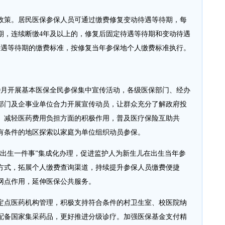
政策。居民医保参保人员可通过缴费修复变动待遇等待期，每
待期，连续断缴4年及以上的，修复后固定待遇等待期和变动待遇
待遇等待期的缴费标准，按修复当年参保地个人缴费标准执行。
9月开展基本医保全民参保集中宣传活动，各级医保部门、经办
部门及企事业单位合力开展宣传动员，让群众充分了解政府投
、减轻医药费用负担方面的积极作用，普及医疗保险互助共
有条件的地区探索以家庭为单位组织动员参保。
“出生一件事”集成化办理，促进监护人为新生儿在出生当年参
方式，拓展个人缴费查询渠道，持续提升参保人员缴费便捷
网点作用，延伸医保公共服务。
定点医药机构管理，积极支持符合条件的村卫生室、校医院纳
配备国家集采药品，更好推进分级诊疗。加强医保基金支付精