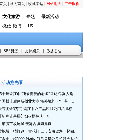
首页
|
设为首页
|
收藏本站
|
网站地图
|
广告报价
文化旅游
专题
最新活动
微信
微博
H5
|
SBS男篮
|
文体娱乐
|
政务公告
活动抢先看
第十届晋江市“我最喜爱的老师”寻访活动 人选推荐火热进行中 快来“秀”您最喜爱的老师
全国博士后创新创业大赛 海外境外（“一带一路”）赛七大赛道等你来战
最高奖金3万元 晋江市农产品区域公用品牌标识Logo及特色农产品包装设计征集活动正式启动
【新春走基层】烟火梧林庆丰年
白塔脚下攻炮城 安海古镇闹元宵
攻炮城、猜灯谜、赏花灯…… 安海邀您一起闹元宵
百余企业超5000个岗位 节后首场公益招聘会举行