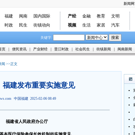
新闻网
福建
闽南
国内国际
产经
金融
教育
文明
时政
民生
街镇动向
视频
生活
家居
汽车
关键字:
首页
|
便民资讯
|
产业财经
|
晋江时政
|
社会民生
|
街镇新闻
|
闽南新闻
新闻
>>正文
！福建发布重要实施意见
news.com 中国福建 2025-02-06 08:49
福建省人民政府办公厅
基本医疗保险参保长效机制的实施意见