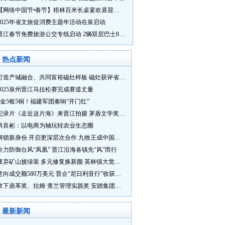
【网络中国节•春节】梧林百米长桌宴欢喜迎新春
2025年省文旅促消费主题年活动在泉启动
晋江春节免费旅游公交专线启动 2辆双层巴士8辆铛铛车带你游
热点新闻
打造产城融合、共同富裕磁灶样板 磁灶获评省级乡村振兴示范乡镇
2025泉州晋江马拉松赛完成赛道丈量
5金5银5铜！福建军团奏响“开门红”
纪录片《走近这片海》来晋江拍摄 茅盾文学奖得主麦家探寻晋江“海海”人生
洪良彬：以电商为轴玩转农业生态圈
解锁新身份 开启更深层次合作 九牧王成中国奥委会官方赞助商
全力防御台风“凤凰” 晋江沿海各镇先“风”而行
废弃矿山披绿装 多元修复换新颜 英林镇大觉山片区废弃矿山生态修复项目通过验收
意向成交额580万美元 晋企“尼日利亚行”收获满满
拿下鼎革奖、拉姆·查兰管理实践奖 安踏集团获企业管理权威奖项
最新新闻