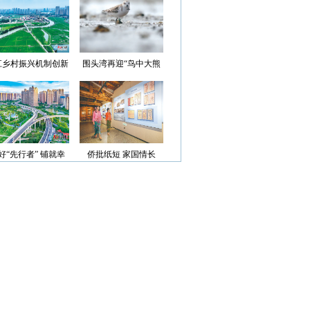
光”首批认定名单
江乡村振兴机制创新
围头湾再迎“鸟中大熊
案例获评省级优秀
猫”
好“先行者” 铺就幸
侨批纸短 家国情长
福路