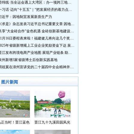
经纬线·当全运会遇上大湾区：办一项跨三地的赛事有多硬核？
一习话·迈向“十五五”｜“把发展经济的着力点放在实体经济上”
习近平：因地制宜发展新质生产力
《求是》杂志发表习近平总书记重要文章 因地制宜发展新质生产力
共享“大金砖合作”金色机遇 金砖创新基地建设成效显著
11月16日赛程表来啦！福建健儿将向这几个奖牌发起冲击→
2025年省级新增规上工业企业奖励资金下达 泉州市获补资金居全省首位
晋江发布跨境电商产业地图 展现产业链条 助力“晋品出海”
泉州新增3家省级博士后创新实践基地
周祖翼在漳州宣讲党的二十届四中全会精神并调研
图片新闻
鸟正当时！晋江蓝色
晋江九十九溪田园风光
湾成候鸟“冬日家园”
入选“世遗泉州·田园风