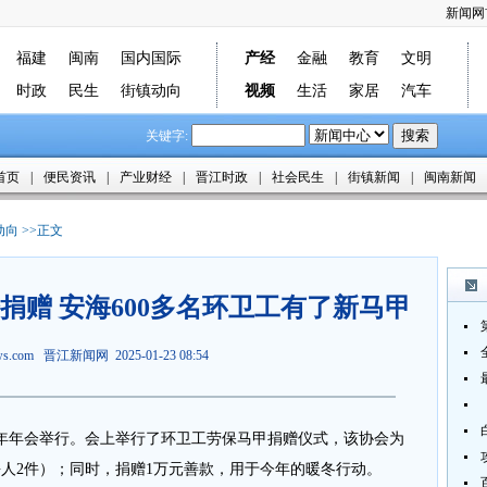
新闻网
福建
闽南
国内国际
产经
金融
教育
文明
时政
民生
街镇动向
视频
生活
家居
汽车
关键字:
首页
|
便民资讯
|
产业财经
|
晋江时政
|
社会民生
|
街镇新闻
|
闽南新闻
动向
>>正文
捐赠 安海600多名环卫工有了新马甲
ews.com
晋江新闻网
2025-01-23 08:54
年年会举行。会上举行了环卫工劳保马甲捐赠仪式，该协会为
每人2件）；同时，捐赠1万元善款，用于今年的暖冬行动。