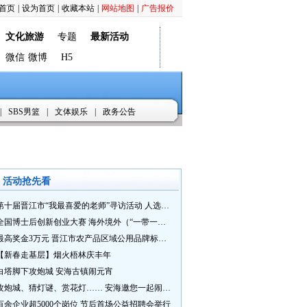
首页
|
设为首页
|
收藏本站
|
网站地图
|
广告报价
文化旅游
专题
最新活动
微信
微博
H5
|
SBS男篮
|
文体娱乐
|
政务公告
活动抢先看
第十届晋江市“我最喜爱的老师”寻访活动 人选推荐火热进行中 快来“秀”您最喜爱的老师
全国博士后创新创业大赛 海外境外（“一带一路”）赛七大赛道等你来战
最高奖金3万元 晋江市农产品区域公用品牌标识Logo及特色农产品包装设计征集活动正式启动
【新春走基层】烟火梧林庆丰年
白塔脚下攻炮城 安海古镇闹元宵
攻炮城、猜灯谜、赏花灯…… 安海邀您一起闹元宵
百余企业超5000个岗位 节后首场公益招聘会举行