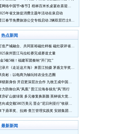
【网络中国节•春节】梧林百米长桌宴欢喜迎新春
2025年省文旅促消费主题年活动在泉启动
晋江春节免费旅游公交专线启动 2辆双层巴士8辆铛铛车带你游
热点新闻
打造产城融合、共同富裕磁灶样板 磁灶获评省级乡村振兴示范乡镇
2025泉州晋江马拉松赛完成赛道丈量
5金5银5铜！福建军团奏响“开门红”
纪录片《走近这片海》来晋江拍摄 茅盾文学奖得主麦家探寻晋江“海海”人生
洪良彬：以电商为轴玩转农业生态圈
解锁新身份 开启更深层次合作 九牧王成中国奥委会官方赞助商
全力防御台风“凤凰” 晋江沿海各镇先“风”而行
废弃矿山披绿装 多元修复换新颜 英林镇大觉山片区废弃矿山生态修复项目通过验收
意向成交额580万美元 晋企“尼日利亚行”收获满满
拿下鼎革奖、拉姆·查兰管理实践奖 安踏集团获企业管理权威奖项
最新新闻