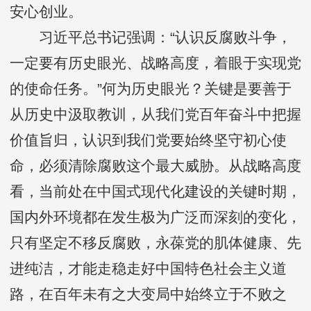
安心创业。
习近平总书记强调：“认识反腐败斗争，
一定要有历史眼光、战略高度，着眼于实现党
的使命任务。”何为历史眼光？关键是要善于
从历史中汲取教训，从我们党百年奋斗中把握
价值旨归，认识到我们党要始终坚守初心使
命，必须清除腐败这个最大威胁。从战略高度
看，当前处在中国式现代化建设的关键时期，
国内外环境都在发生极为广泛而深刻的变化，
只有坚定不移反腐败，永葆党的肌体健康、先
进纯洁，才能走稳走好中国特色社会主义道
路，在百年未有之大变局中始终立于不败之