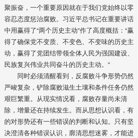
聚振奋，一个重要原因就在于我们党始终以零
容忍态度惩治腐败。习近平总书记在重要讲话
中用赢得了“两个历史主动”作了高度概括：“赢
得了确保党不变质、不变色、不变味的历史主
动，赢得了党团结带领全体人民为强国建设、
民族复兴伟业共同奋斗的历史主动。”
同时必须清醒看到，反腐败斗争形势仍然
严峻复杂，铲除腐败滋生土壤和条件任务仍然
艰巨繁重。从现实情况看，腐败存量尚未清
除，增量还在持续发生。而从思想认识看，有
的对形势还有一些错误的判断和认知。只有坚
决澄清各种错误认识，廓清思想迷雾，才能进