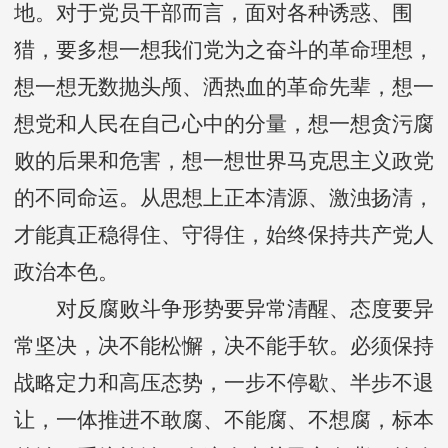
地。对于党员干部而言，面对各种诱惑、围
猎，要多想一想我们党为之奋斗的革命理想，
想一想无数抛头颅、洒热血的革命先辈，想一
想党和人民在自己心中的分量，想一想贪污腐
败的后果和危害，想一想世界马克思主义政党
的不同命运。从思想上正本清源、激浊扬清，
才能真正稳得住、守得住，始终保持共产党人
政治本色。
对反腐败斗争形势要异常清醒、态度要异
常坚决，决不能松懈，决不能手软。必须保持
战略定力和高压态势，一步不停歇、半步不退
让，一体推进不敢腐、不能腐、不想腐，标本