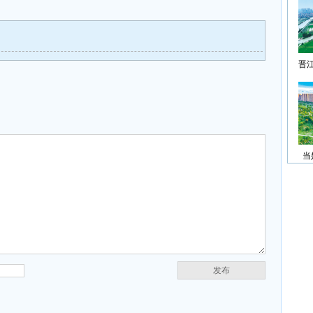
晋
当
发布