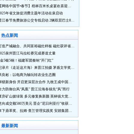
【网络中国节•春节】梧林百米长桌宴欢喜迎新春
2025年省文旅促消费主题年活动在泉启动
晋江春节免费旅游公交专线启动 2辆双层巴士8辆铛铛车带你游
热点新闻
打造产城融合、共同富裕磁灶样板 磁灶获评省级乡村振兴示范乡镇
2025泉州晋江马拉松赛完成赛道丈量
5金5银5铜！福建军团奏响“开门红”
纪录片《走近这片海》来晋江拍摄 茅盾文学奖得主麦家探寻晋江“海海”人生
洪良彬：以电商为轴玩转农业生态圈
解锁新身份 开启更深层次合作 九牧王成中国奥委会官方赞助商
全力防御台风“凤凰” 晋江沿海各镇先“风”而行
废弃矿山披绿装 多元修复换新颜 英林镇大觉山片区废弃矿山生态修复项目通过验收
意向成交额580万美元 晋企“尼日利亚行”收获满满
拿下鼎革奖、拉姆·查兰管理实践奖 安踏集团获企业管理权威奖项
最新新闻