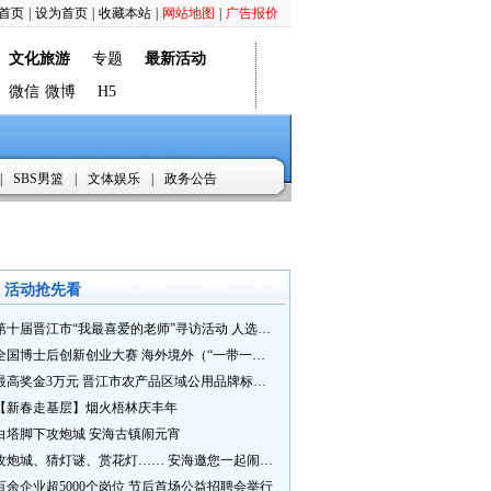
首页
|
设为首页
|
收藏本站
|
网站地图
|
广告报价
文化旅游
专题
最新活动
微信
微博
H5
|
SBS男篮
|
文体娱乐
|
政务公告
活动抢先看
第十届晋江市“我最喜爱的老师”寻访活动 人选推荐火热进行中 快来“秀”您最喜爱的老师
全国博士后创新创业大赛 海外境外（“一带一路”）赛七大赛道等你来战
最高奖金3万元 晋江市农产品区域公用品牌标识Logo及特色农产品包装设计征集活动正式启动
【新春走基层】烟火梧林庆丰年
白塔脚下攻炮城 安海古镇闹元宵
攻炮城、猜灯谜、赏花灯…… 安海邀您一起闹元宵
百余企业超5000个岗位 节后首场公益招聘会举行