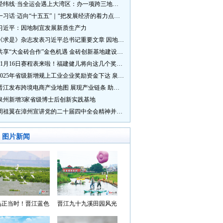
经纬线·当全运会遇上大湾区：办一项跨三地的赛事有多硬核？
一习话·迈向“十五五”｜“把发展经济的着力点放在实体经济上”
习近平：因地制宜发展新质生产力
《求是》杂志发表习近平总书记重要文章 因地制宜发展新质生产力
共享“大金砖合作”金色机遇 金砖创新基地建设成效显著
11月16日赛程表来啦！福建健儿将向这几个奖牌发起冲击→
2025年省级新增规上工业企业奖励资金下达 泉州市获补资金居全省首位
晋江发布跨境电商产业地图 展现产业链条 助力“晋品出海”
泉州新增3家省级博士后创新实践基地
周祖翼在漳州宣讲党的二十届四中全会精神并调研
图片新闻
鸟正当时！晋江蓝色
晋江九十九溪田园风光
湾成候鸟“冬日家园”
入选“世遗泉州·田园风