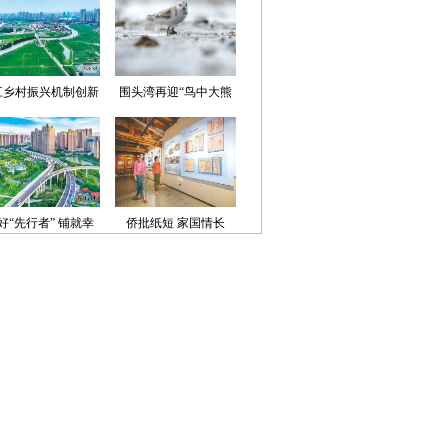
光”首批认定名单
江乡村振兴机制创新
围头湾再迎“鸟中大熊
案例获评省级优秀
猫”
好“先行者” 铺就幸
侨批纸短 家国情长
福路