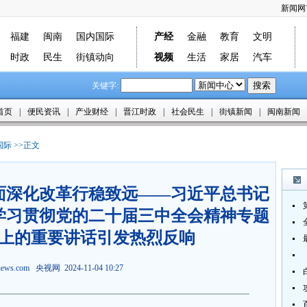
新闻网
福建
闽南
国内国际
产经
金融
教育
文明
时政
民生
街镇动向
视频
生活
家居
汽车
关键字:
首页
|
便民资讯
|
产业财经
|
晋江时政
|
社会民生
|
街镇新闻
|
闽南新闻
国际
>>正文
面深化改革行稳致远——习近平总书记
学习贯彻党的二十届三中全会精神专题
上的重要讲话引发热烈反响
jnews.com 央视网 2024-11-04 10:27