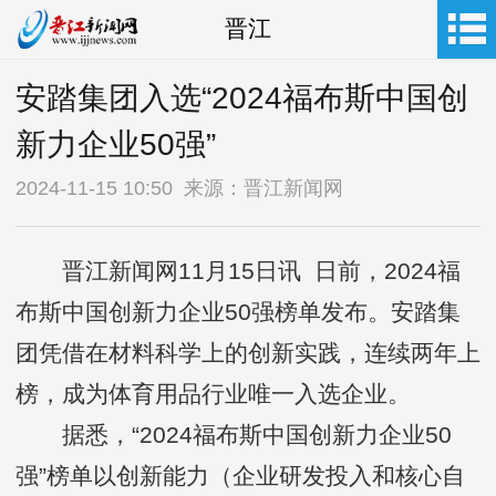
晋江
安踏集团入选“2024福布斯中国创
新力企业50强”
2024-11-15 10:50 来源：晋江新闻网
晋江新闻网11月15日讯 日前，2024福
布斯中国创新力企业50强榜单发布。安踏集
团凭借在材料科学上的创新实践，连续两年上
榜，成为体育用品行业唯一入选企业。
据悉，“2024福布斯中国创新力企业50
强”榜单以创新能力（企业研发投入和核心自