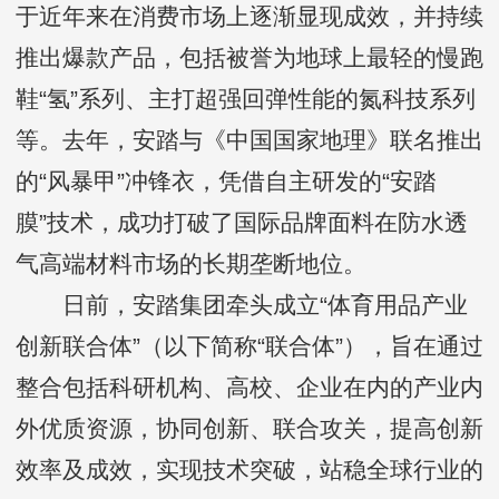
于近年来在消费市场上逐渐显现成效，并持续
推出爆款产品，包括被誉为地球上最轻的慢跑
鞋“氢”系列、主打超强回弹性能的氮科技系列
等。去年，安踏与《中国国家地理》联名推出
的“风暴甲”冲锋衣，凭借自主研发的“安踏
膜”技术，成功打破了国际品牌面料在防水透
气高端材料市场的长期垄断地位。
日前，安踏集团牵头成立“体育用品产业
创新联合体”（以下简称“联合体”），旨在通过
整合包括科研机构、高校、企业在内的产业内
外优质资源，协同创新、联合攻关，提高创新
效率及成效，实现技术突破，站稳全球行业的