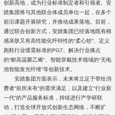
创新高地，成为行业标准制定者和引领者。安
踏集团将与其他联合体成员单位一起，在多个
前沿课题开展研究，并推动成果落地。目前，
通过联合创新方式，安踏集团已经落地既有棉
感亲肤又有高性能化纤特性的“柔心纱”、定义
跑鞋行业缓震标准的PG7、解决行业痛点
的“耐高温聚乙烯”、智能穿戴技术领域的“无电
池智能发光纤维”等创新技术。
安踏集团方面表示，未来将立足于带给消
费者“前所未有”的需求满足，以及建立“行业新
一代”的产品服务标准，持续进行产学研联
动，打造全球开放式创新生态网络，不断扩