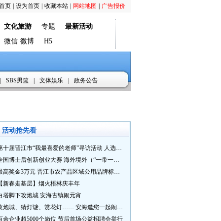
首页
|
设为首页
|
收藏本站
|
网站地图
|
广告报价
文化旅游
专题
最新活动
微信
微博
H5
|
SBS男篮
|
文体娱乐
|
政务公告
活动抢先看
第十届晋江市“我最喜爱的老师”寻访活动 人选推荐火热进行中 快来“秀”您最喜爱的老师
全国博士后创新创业大赛 海外境外（“一带一路”）赛七大赛道等你来战
最高奖金3万元 晋江市农产品区域公用品牌标识Logo及特色农产品包装设计征集活动正式启动
【新春走基层】烟火梧林庆丰年
白塔脚下攻炮城 安海古镇闹元宵
攻炮城、猜灯谜、赏花灯…… 安海邀您一起闹元宵
百余企业超5000个岗位 节后首场公益招聘会举行