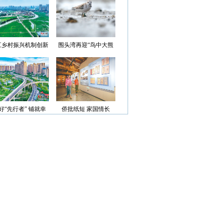
光”首批认定名单
江乡村振兴机制创新
围头湾再迎“鸟中大熊
案例获评省级优秀
猫”
好“先行者” 铺就幸
侨批纸短 家国情长
福路