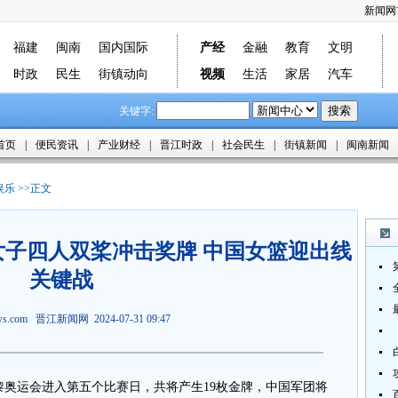
新闻网
福建
闽南
国内国际
产经
金融
教育
文明
时政
民生
街镇动向
视频
生活
家居
汽车
关键字:
首页
|
便民资讯
|
产业财经
|
晋江时政
|
社会民生
|
街镇新闻
|
闽南新闻
娱乐
>>正文
女子四人双桨冲击奖牌 中国女篮迎出线
关键战
ews.com
晋江新闻网
2024-07-31 09:47
黎奥运会进入第五个比赛日，共将产生19枚金牌，中国军团将