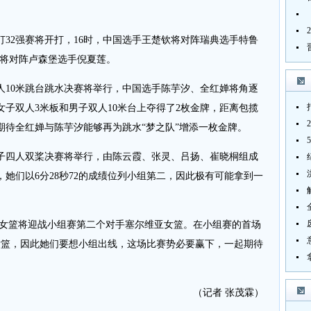
2强赛将开打，16时，中国选手王楚钦将对阵瑞典选手特鲁
莎将对阵卢森堡选手倪夏莲。
10米跳台跳水决赛将举行，中国选手陈芋汐、全红婵将角逐
子双人3米板和男子双人10米台上夺得了2枚金牌，距离包揽
期待全红婵与陈芋汐能够再为跳水“梦之队”增添一枚金牌。
子四人双桨决赛将举行，由陈云霞、张灵、吕扬、崔晓桐组成
她们以6分28秒72的成绩位列小组第二，因此极有可能拿到一
国女篮将迎战小组赛第二个对手塞尔维亚女篮。在小组赛的首场
女篮，因此她们要想小组出线，这场比赛势必要赢下，一起期待
（记者 张茂霖）