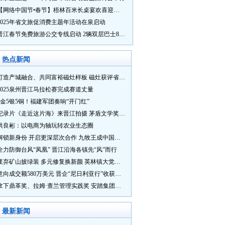
【网络中国节•春节】梧林百米长桌宴欢喜迎新春
2025年省文旅促消费主题年活动在泉启动
晋江春节免费旅游公交专线启动 2辆双层巴士8辆铛铛车带你游
热点新闻
打造产城融合、共同富裕磁灶样板 磁灶获评省级乡村振兴示范乡镇
2025泉州晋江马拉松赛完成赛道丈量
5金5银5铜！福建军团奏响“开门红”
纪录片《走近这片海》来晋江拍摄 茅盾文学奖得主麦家探寻晋江“海海”人生
洪良彬：以电商为轴玩转农业生态圈
解锁新身份 开启更深层次合作 九牧王成中国奥委会官方赞助商
全力防御台风“凤凰” 晋江沿海各镇先“风”而行
废弃矿山披绿装 多元修复换新颜 英林镇大觉山片区废弃矿山生态修复项目通过验收
意向成交额580万美元 晋企“尼日利亚行”收获满满
拿下鼎革奖、拉姆·查兰管理实践奖 安踏集团获企业管理权威奖项
最新新闻