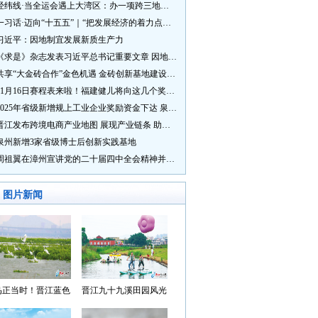
经纬线·当全运会遇上大湾区：办一项跨三地的赛事有多硬核？
一习话·迈向“十五五”｜“把发展经济的着力点放在实体经济上”
习近平：因地制宜发展新质生产力
《求是》杂志发表习近平总书记重要文章 因地制宜发展新质生产力
共享“大金砖合作”金色机遇 金砖创新基地建设成效显著
11月16日赛程表来啦！福建健儿将向这几个奖牌发起冲击→
2025年省级新增规上工业企业奖励资金下达 泉州市获补资金居全省首位
晋江发布跨境电商产业地图 展现产业链条 助力“晋品出海”
泉州新增3家省级博士后创新实践基地
周祖翼在漳州宣讲党的二十届四中全会精神并调研
图片新闻
鸟正当时！晋江蓝色
晋江九十九溪田园风光
湾成候鸟“冬日家园”
入选“世遗泉州·田园风