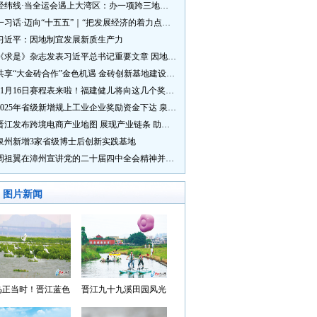
经纬线·当全运会遇上大湾区：办一项跨三地的赛事有多硬核？
一习话·迈向“十五五”｜“把发展经济的着力点放在实体经济上”
习近平：因地制宜发展新质生产力
《求是》杂志发表习近平总书记重要文章 因地制宜发展新质生产力
共享“大金砖合作”金色机遇 金砖创新基地建设成效显著
11月16日赛程表来啦！福建健儿将向这几个奖牌发起冲击→
2025年省级新增规上工业企业奖励资金下达 泉州市获补资金居全省首位
晋江发布跨境电商产业地图 展现产业链条 助力“晋品出海”
泉州新增3家省级博士后创新实践基地
周祖翼在漳州宣讲党的二十届四中全会精神并调研
图片新闻
鸟正当时！晋江蓝色
晋江九十九溪田园风光
湾成候鸟“冬日家园”
入选“世遗泉州·田园风