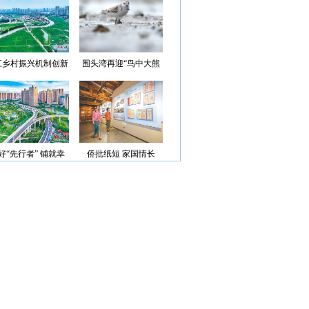
光”首批认定名单
江乡村振兴机制创新
围头湾再迎“鸟中大熊
案例获评省级优秀
猫”
好“先行者” 铺就幸
侨批纸短 家国情长
福路