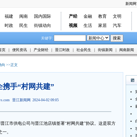
新闻网
福建
闽南
国内国际
产经
金融
教育
文明
时政
民生
街镇动向
视频
生活
家居
汽车
关键字:
首页
|
便民资讯
|
产业财经
|
晋江时政
|
社会民生
|
街镇新闻
|
闽南新闻
动向
>>正文
企携手“村网共建”
ews.com
晋江新闻网
2024-04-02 09:05
晋江市供电公司与晋江池店镇签署“村网共建”协议。这是双方
之一。