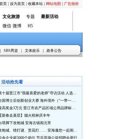
首页
|
设为首页
|
收藏本站
|
网站地图
|
广告报价
文化旅游
专题
最新活动
微信
微博
H5
|
SBS男篮
|
文体娱乐
|
政务公告
活动抢先看
第十届晋江市“我最喜爱的老师”寻访活动 人选推荐火热进行中 快来“秀”您最喜爱的老师
全国博士后创新创业大赛 海外境外（“一带一路”）赛七大赛道等你来战
最高奖金3万元 晋江市农产品区域公用品牌标识Logo及特色农产品包装设计征集活动正式启动
【新春走基层】烟火梧林庆丰年
白塔脚下攻炮城 安海古镇闹元宵
攻炮城、猜灯谜、赏花灯…… 安海邀您一起闹元宵
百余企业超5000个岗位 节后首场公益招聘会举行