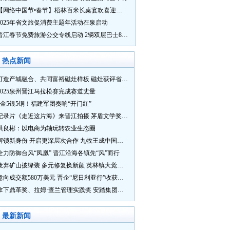
【网络中国节•春节】梧林百米长桌宴欢喜迎新春
2025年省文旅促消费主题年活动在泉启动
晋江春节免费旅游公交专线启动 2辆双层巴士8辆铛铛车带你游
热点新闻
打造产城融合、共同富裕磁灶样板 磁灶获评省级乡村振兴示范乡镇
2025泉州晋江马拉松赛完成赛道丈量
5金5银5铜！福建军团奏响“开门红”
纪录片《走近这片海》来晋江拍摄 茅盾文学奖得主麦家探寻晋江“海海”人生
洪良彬：以电商为轴玩转农业生态圈
解锁新身份 开启更深层次合作 九牧王成中国奥委会官方赞助商
全力防御台风“凤凰” 晋江沿海各镇先“风”而行
废弃矿山披绿装 多元修复换新颜 英林镇大觉山片区废弃矿山生态修复项目通过验收
意向成交额580万美元 晋企“尼日利亚行”收获满满
拿下鼎革奖、拉姆·查兰管理实践奖 安踏集团获企业管理权威奖项
最新新闻