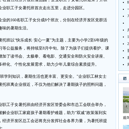
企业职工子女暑托班首次走出五里，走进分园区。
的160名职工子女分成8个班次，分别在经济开发区党群活
趣味的暑期生活。
班以“快乐成长·安心一夏”为主题，主要为小学2至6年级的
习等公益服务，将持续至8月中旬。除了为孩子们提供看护、课
增加了读书会、太极拳、看电影、交通安全和防火安全讲座、
多样化、个性化发展需求，助力少年儿童综合素质提升。
学到知识，暑期生活也更丰富、更安全。”企业职工林女士
暑托班离企业很近，不仅为他们解决了暑期孩子的照料问题，
职工子女暑托班由经济开发区管委会和市总工会联合举办，
破解企业职工家庭孩子暑期看护难题，助力“双减”政策落到实
观
，经济开发区总工会还将充分发挥社会各界力量，为暑托班提
海
实。