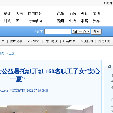
新闻网
福建
闽南
国内国际
产经
金融
教育
文明
时政
民生
街镇动向
视频
生活
家居
汽车
关键字:
首页
|
便民资讯
|
产业财经
|
晋江时政
|
社会民生
|
街镇新闻
|
闽南新闻
动向
>>正文
公益暑托班开班 160名职工子女“安心
一夏”
ews.com
晋江新闻网
2022-07-19 09:33