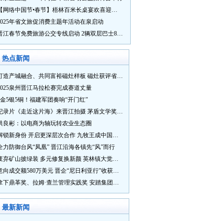
【网络中国节•春节】梧林百米长桌宴欢喜迎新春
2025年省文旅促消费主题年活动在泉启动
晋江春节免费旅游公交专线启动 2辆双层巴士8辆铛铛车带你游
热点新闻
打造产城融合、共同富裕磁灶样板 磁灶获评省级乡村振兴示范乡镇
2025泉州晋江马拉松赛完成赛道丈量
5金5银5铜！福建军团奏响“开门红”
纪录片《走近这片海》来晋江拍摄 茅盾文学奖得主麦家探寻晋江“海海”人生
洪良彬：以电商为轴玩转农业生态圈
解锁新身份 开启更深层次合作 九牧王成中国奥委会官方赞助商
全力防御台风“凤凰” 晋江沿海各镇先“风”而行
废弃矿山披绿装 多元修复换新颜 英林镇大觉山片区废弃矿山生态修复项目通过验收
意向成交额580万美元 晋企“尼日利亚行”收获满满
拿下鼎革奖、拉姆·查兰管理实践奖 安踏集团获企业管理权威奖项
最新新闻