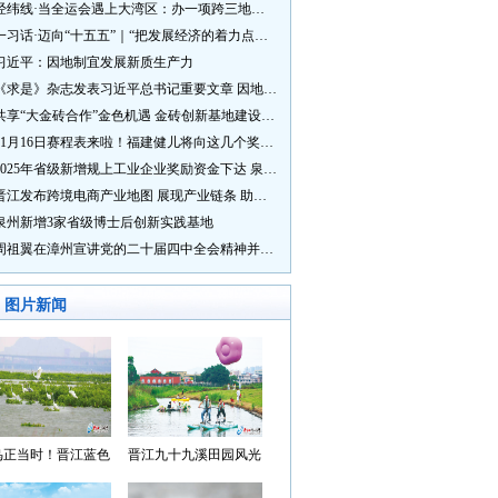
经纬线·当全运会遇上大湾区：办一项跨三地的赛事有多硬核？
一习话·迈向“十五五”｜“把发展经济的着力点放在实体经济上”
习近平：因地制宜发展新质生产力
《求是》杂志发表习近平总书记重要文章 因地制宜发展新质生产力
共享“大金砖合作”金色机遇 金砖创新基地建设成效显著
11月16日赛程表来啦！福建健儿将向这几个奖牌发起冲击→
2025年省级新增规上工业企业奖励资金下达 泉州市获补资金居全省首位
晋江发布跨境电商产业地图 展现产业链条 助力“晋品出海”
泉州新增3家省级博士后创新实践基地
周祖翼在漳州宣讲党的二十届四中全会精神并调研
图片新闻
鸟正当时！晋江蓝色
晋江九十九溪田园风光
湾成候鸟“冬日家园”
入选“世遗泉州·田园风