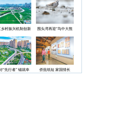
光”首批认定名单
江乡村振兴机制创新
围头湾再迎“鸟中大熊
案例获评省级优秀
猫”
好“先行者” 铺就幸
侨批纸短 家国情长
福路