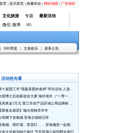
首页
|
设为首页
|
收藏本站
|
网站地图
|
广告报价
文化旅游
专题
最新活动
微信
微博
H5
|
SBS男篮
|
文体娱乐
|
政务公告
活动抢先看
第十届晋江市“我最喜爱的老师”寻访活动 人选推荐火热进行中 快来“秀”您最喜爱的老师
全国博士后创新创业大赛 海外境外（“一带一路”）赛七大赛道等你来战
最高奖金3万元 晋江市农产品区域公用品牌标识Logo及特色农产品包装设计征集活动正式启动
【新春走基层】烟火梧林庆丰年
白塔脚下攻炮城 安海古镇闹元宵
攻炮城、猜灯谜、赏花灯…… 安海邀您一起闹元宵
百余企业超5000个岗位 节后首场公益招聘会举行