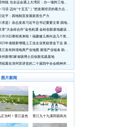
经纬线·当全运会遇上大湾区：办一项跨三地的赛事有多硬核？
一习话·迈向“十五五”｜“把发展经济的着力点放在实体经济上”
习近平：因地制宜发展新质生产力
《求是》杂志发表习近平总书记重要文章 因地制宜发展新质生产力
共享“大金砖合作”金色机遇 金砖创新基地建设成效显著
11月16日赛程表来啦！福建健儿将向这几个奖牌发起冲击→
2025年省级新增规上工业企业奖励资金下达 泉州市获补资金居全省首位
晋江发布跨境电商产业地图 展现产业链条 助力“晋品出海”
泉州新增3家省级博士后创新实践基地
周祖翼在漳州宣讲党的二十届四中全会精神并调研
图片新闻
鸟正当时！晋江蓝色
晋江九十九溪田园风光
湾成候鸟“冬日家园”
入选“世遗泉州·田园风