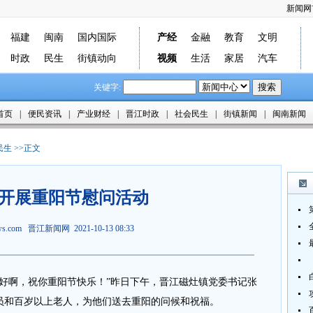
新闻网
福建
闽南
国内国际
产经
金融
教育
文明
时政
民生
街镇动向
视频
生活
家居
汽车
关键字:
首页
|
便民资讯
|
产业财经
|
晋江时政
|
社会民生
|
街镇新闻
|
闽南新闻
民生
>>正文
开展重阳节慰问活动
ews.com
晋江新闻网
2021-10-13 08:33
你好啊，祝你重阳节快乐！”昨日下午，晋江磁灶镇党委书记张
人员和百岁以上老人，为他们送去重阳的问候和祝福。