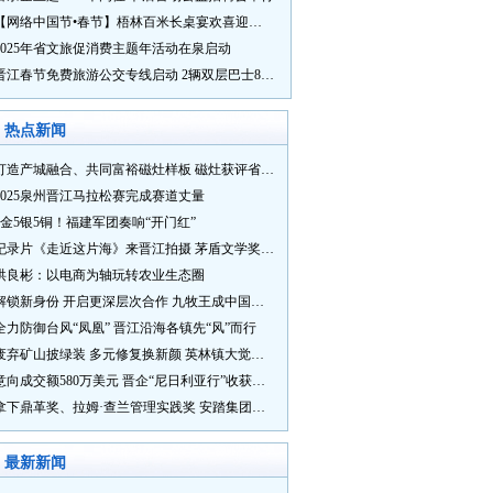
【网络中国节•春节】梧林百米长桌宴欢喜迎新春
2025年省文旅促消费主题年活动在泉启动
晋江春节免费旅游公交专线启动 2辆双层巴士8辆铛铛车带你游
热点新闻
打造产城融合、共同富裕磁灶样板 磁灶获评省级乡村振兴示范乡镇
2025泉州晋江马拉松赛完成赛道丈量
5金5银5铜！福建军团奏响“开门红”
纪录片《走近这片海》来晋江拍摄 茅盾文学奖得主麦家探寻晋江“海海”人生
洪良彬：以电商为轴玩转农业生态圈
解锁新身份 开启更深层次合作 九牧王成中国奥委会官方赞助商
全力防御台风“凤凰” 晋江沿海各镇先“风”而行
废弃矿山披绿装 多元修复换新颜 英林镇大觉山片区废弃矿山生态修复项目通过验收
意向成交额580万美元 晋企“尼日利亚行”收获满满
拿下鼎革奖、拉姆·查兰管理实践奖 安踏集团获企业管理权威奖项
最新新闻