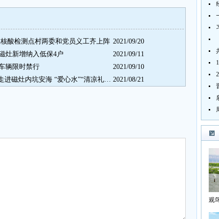
 磁灶核酸检测点村两委和党员义工齐上阵
2021/09/20
 磁灶新增纳入低保4户
2021/09/11
分车辆限时禁行
2021/09/10
“一瓶水街镇行”携手志愿服务队走进磁灶内坑安海 “爱心水”“清凉礼包”送给一线工作者
2021/08/21
观
海