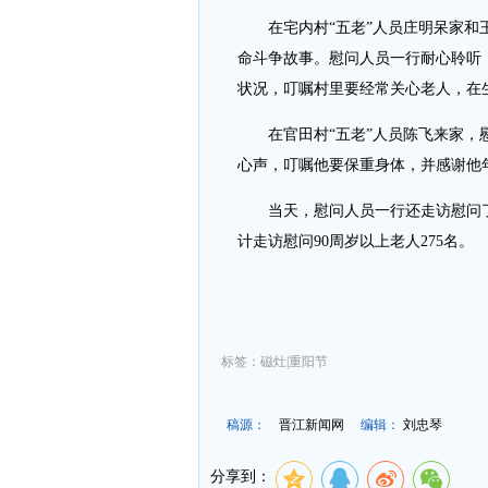
在宅内村“五老”人员庄明呆家和王
命斗争故事。慰问人员一行耐心聆听
状况，叮嘱村里要经常关心老人，在
在官田村“五老”人员陈飞来家，慰
心声，叮嘱他要保重身体，并感谢他
当天，慰问人员一行还走访慰问了
计走访慰问90周岁以上老人275名。
标签：磁灶|重阳节
稿源：
晋江新闻网
编辑：
刘忠琴
分享到：