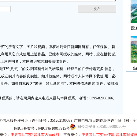
发布
晋
济报”的所有文字、图片和视频，版权均属晋江新闻网所有，任何媒体、 网
利用其它方式使用上述作品。已经本网授权的媒体、网站，应在授权 范
反上述声明者，本网将追究其相关法律责任。
当
网或晋江经济报）”的文/图等稿件均为转载稿，转载目的在于传递更多 信息，
或证实其内容的真实性。如其他媒体、网站或个人从本网下载使 用，必
律责任。如擅自篡改为“来源：晋江新闻网”，本网将依法追究 责任。如对稿
系的，请在两周内速来电或来函与本网联系。电话：0595-82008266。
信息服务许可证（许可证号：35120210009）广播电视节目制作经营许可证（闽）字第
闽公网安备 35058202000220号
闽ICP备案号：闽ICP备10017915号
单位：
中共晋江市委 晋江市人民政府
主办单位：
中共晋江市委宣传部 晋江市融媒