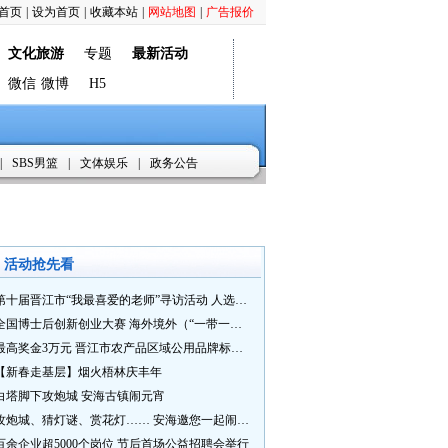
首页
|
设为首页
|
收藏本站
|
网站地图
|
广告报价
文化旅游
专题
最新活动
微信
微博
H5
|
SBS男篮
|
文体娱乐
|
政务公告
活动抢先看
第十届晋江市“我最喜爱的老师”寻访活动 人选推荐火热进行中 快来“秀”您最喜爱的老师
全国博士后创新创业大赛 海外境外（“一带一路”）赛七大赛道等你来战
最高奖金3万元 晋江市农产品区域公用品牌标识Logo及特色农产品包装设计征集活动正式启动
【新春走基层】烟火梧林庆丰年
白塔脚下攻炮城 安海古镇闹元宵
攻炮城、猜灯谜、赏花灯…… 安海邀您一起闹元宵
百余企业超5000个岗位 节后首场公益招聘会举行