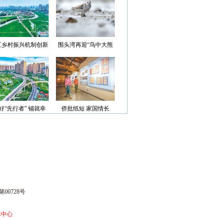
光”首批认定名单
江乡村振兴机制创新
围头湾再迎“鸟中大熊
案例获评省级优秀
猫”
好“先行者” 铺就幸
侨批纸短 家国情长
福路
00728号
体中心