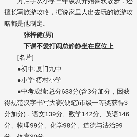
方启宇从小学三年级就开始喜欢散步，还
擅长写旅游攻略，据说家里人出去玩的旅游攻
略都是他制定。
张梓健(男)
下课不爱打闹总静静坐在座位上
[名片]
●初中:厦门九中
●小学:梧村小学
●中考成绩:总分633分(含3分加分，因获
得规范汉字书写大赛(硬笔)市级一等奖获得3
分加分)，语文139分、数学142分、英语146
分、物理99分、化学98分、道德与法治99
分、体育30分。