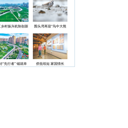
光”首批认定名单
江乡村振兴机制创新
围头湾再迎“鸟中大熊
案例获评省级优秀
猫”
好“先行者” 铺就幸
侨批纸短 家国情长
福路