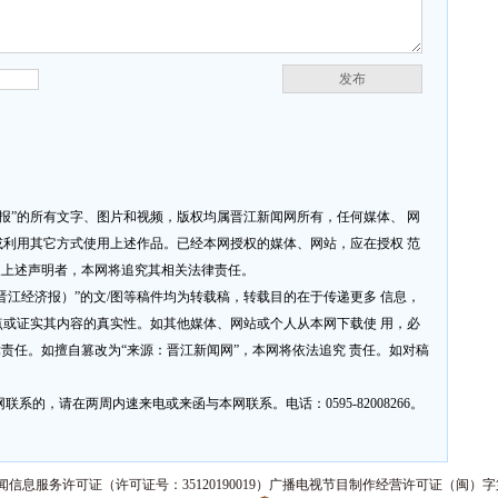
发布
济报”的所有文字、图片和视频，版权均属晋江新闻网所有，任何媒体、 网
利用其它方式使用上述作品。已经本网授权的媒体、网站，应在授权 范
反上述声明者，本网将追究其相关法律责任。
网或晋江经济报）”的文/图等稿件均为转载稿，转载目的在于传递更多 信息，
或证实其内容的真实性。如其他媒体、网站或个人从本网下载使 用，必
律责任。如擅自篡改为“来源：晋江新闻网”，本网将依法追究 责任。如对稿
系的，请在两周内速来电或来函与本网联系。电话：0595-82008266。
信息服务许可证（许可证号：35120190019）广播电视节目制作经营许可证（闽）字第