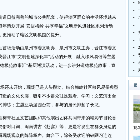
道日益完善的城市公共配套，使得辖区群众的生活环境越来
道每年策划开展“安居梅岭·共享幸福”文明新风进社区系列活动，
，更推动了辖区文明氛围的提升。
首场活动由泉州市委文明办、泉州市文联主办，晋江市委文
绕晋江市“文明创建深化年”活动的开展，融入移风易俗等主题
“道德模范故事汇”基层巡演活动，进一步讲好道德模范故事，宣
场还未开始，现场已是人头攒动。结合梅岭社区移风易俗典型
打造的文化长廊，吸引不少群众驻足观看、学习；文艺演出台
的排练；主题互动游园台前，参与的居民排起了长龙。
梅青社区文艺团队和其他演出团体共同带来的精彩节目轮番
易俗对口词、闽南讲古《赴宴》等，更是将发生在群众身边的
观
海
得现场观众的阵阵掌声。舞台下，除备受欢迎的破陋习连连