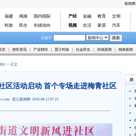
新闻网
福建
闽南
国内国际
产经
金融
教育
文明
时政
民生
街镇动向
视频
生活
家居
汽车
关键字:
首页
|
便民资讯
|
产业财经
|
晋江时政
|
社会民生
|
街镇新闻
|
闽南新闻
动向
>>正文
社区活动启动 首个专场走进梅青社区
ews.com
晋江新闻网
2018-08-12 07:23