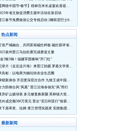
【网络中国节•春节】梧林百米长桌宴欢喜迎新春
2025年省文旅促消费主题年活动在泉启动
晋江春节免费旅游公交专线启动 2辆双层巴士8辆铛铛车带你游
热点新闻
打造产城融合、共同富裕磁灶样板 磁灶获评省级乡村振兴示范乡镇
2025泉州晋江马拉松赛完成赛道丈量
5金5银5铜！福建军团奏响“开门红”
纪录片《走近这片海》来晋江拍摄 茅盾文学奖得主麦家探寻晋江“海海”人生
洪良彬：以电商为轴玩转农业生态圈
解锁新身份 开启更深层次合作 九牧王成中国奥委会官方赞助商
全力防御台风“凤凰” 晋江沿海各镇先“风”而行
废弃矿山披绿装 多元修复换新颜 英林镇大觉山片区废弃矿山生态修复项目通过验收
意向成交额580万美元 晋企“尼日利亚行”收获满满
拿下鼎革奖、拉姆·查兰管理实践奖 安踏集团获企业管理权威奖项
最新新闻