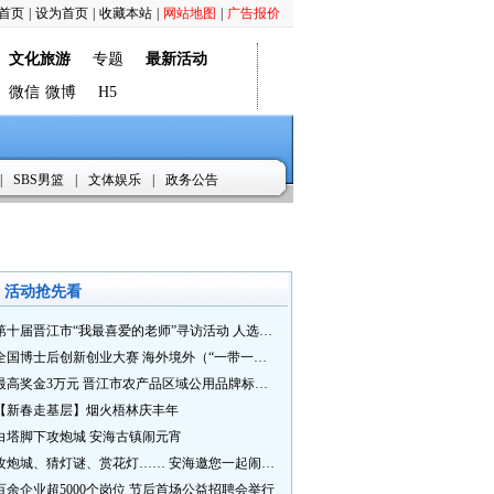
首页
|
设为首页
|
收藏本站
|
网站地图
|
广告报价
文化旅游
专题
最新活动
微信
微博
H5
|
SBS男篮
|
文体娱乐
|
政务公告
活动抢先看
第十届晋江市“我最喜爱的老师”寻访活动 人选推荐火热进行中 快来“秀”您最喜爱的老师
全国博士后创新创业大赛 海外境外（“一带一路”）赛七大赛道等你来战
最高奖金3万元 晋江市农产品区域公用品牌标识Logo及特色农产品包装设计征集活动正式启动
【新春走基层】烟火梧林庆丰年
白塔脚下攻炮城 安海古镇闹元宵
攻炮城、猜灯谜、赏花灯…… 安海邀您一起闹元宵
百余企业超5000个岗位 节后首场公益招聘会举行