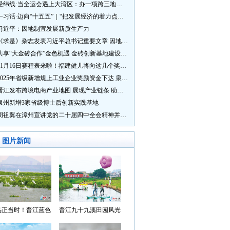
经纬线·当全运会遇上大湾区：办一项跨三地的赛事有多硬核？
一习话·迈向“十五五”｜“把发展经济的着力点放在实体经济上”
习近平：因地制宜发展新质生产力
《求是》杂志发表习近平总书记重要文章 因地制宜发展新质生产力
共享“大金砖合作”金色机遇 金砖创新基地建设成效显著
11月16日赛程表来啦！福建健儿将向这几个奖牌发起冲击→
2025年省级新增规上工业企业奖励资金下达 泉州市获补资金居全省首位
晋江发布跨境电商产业地图 展现产业链条 助力“晋品出海”
泉州新增3家省级博士后创新实践基地
周祖翼在漳州宣讲党的二十届四中全会精神并调研
图片新闻
鸟正当时！晋江蓝色
晋江九十九溪田园风光
湾成候鸟“冬日家园”
入选“世遗泉州·田园风