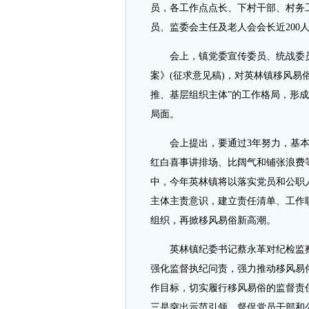
员，各工作点点长、下村干部、村务
员、监委会主任及老人会会长近200
会上，镇党委宣传委员、统战委员
案》(征求意见稿)，对英林镇移风易
推、基层组织主体”的工作格局，形成
局面。
会上提出，要通过3年努力，基本
红白喜事讲排场、比阔气和铺张浪费
中，今年英林镇将以落实党员和公职
主体主责意识，建立责任清单、工作
组织，再掀移风易俗新高潮。
英林镇纪委书记蔡永革对纪检监察
强化监督执纪问责，强力推动移风易
作目标，切实履行移风易俗的监督责
三是突出示范引领，督促党员干部和