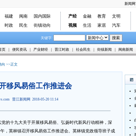
新闻网
福建
闽南
国内国际
产经
金融
教育
文明
时政
民生
街镇动向
视频
生活
家居
汽车
关键字:
首页
|
便民资讯
|
产业财经
|
晋江时政
|
社会民生
|
街镇新闻
|
闽南新闻
动向
>>正文
开移风易俗工作推进会
ews.com
晋江新闻网
2018-05-20 11:14
落实党的十九大关于开展移风易俗、弘扬时代新风行动精神，深
日下午，英林镇召开移风易俗工作推进会。英林镇党政领导班子成