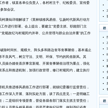
工作者，镇直各单位负责人，各村村主干、纪检委员、宣传委
人参加会议。
柯康灿详细解读了《英林镇移风易俗、弘扬时代新风行动方
俗工作进行部署。会上提出，要建立“党委主抓、职能部门主
“党规政纪与村规民约并举、公共管理与群众自治并重”的工作
破除时间长、规模大、阵头多和路边丧等丧事陋俗，基本遏止
等不良风气，树立守法、文明、环保、节约的民俗新风。其
人员操办婚丧喜庆事宜新规、开展丧事陋俗治理为重点，强化
联系点和推进机制，加强行政管理，修订村规民约，建立执行
机关推进移风易俗工作进行部署，就镇纪委履行监督责任，
俗工作深入开展、落到实处方面，谈了四点意见：一是明确工
任；二是组织专项督查，督促各级各部门落实主抓主管责任；
公职人员带头移风易俗；四是严肃执纪问责，做到违纪必查、