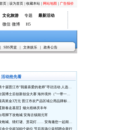
首页
|
设为首页
|
收藏本站
|
网站地图
|
广告报价
文化旅游
专题
最新活动
微信
微博
H5
|
SBS男篮
|
文体娱乐
|
政务公告
活动抢先看
第十届晋江市“我最喜爱的老师”寻访活动 人选推荐火热进行中 快来“秀”您最喜爱的老师
全国博士后创新创业大赛 海外境外（“一带一路”）赛七大赛道等你来战
最高奖金3万元 晋江市农产品区域公用品牌标识Logo及特色农产品包装设计征集活动正式启动
【新春走基层】烟火梧林庆丰年
白塔脚下攻炮城 安海古镇闹元宵
攻炮城、猜灯谜、赏花灯…… 安海邀您一起闹元宵
百余企业超5000个岗位 节后首场公益招聘会举行