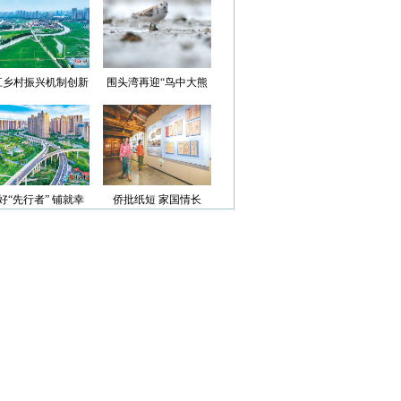
光”首批认定名单
江乡村振兴机制创新
围头湾再迎“鸟中大熊
案例获评省级优秀
猫”
好“先行者” 铺就幸
侨批纸短 家国情长
福路