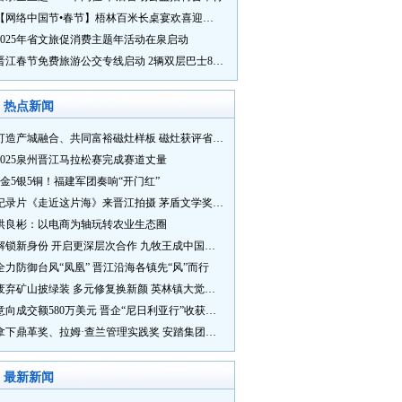
【网络中国节•春节】梧林百米长桌宴欢喜迎新春
2025年省文旅促消费主题年活动在泉启动
晋江春节免费旅游公交专线启动 2辆双层巴士8辆铛铛车带你游
热点新闻
打造产城融合、共同富裕磁灶样板 磁灶获评省级乡村振兴示范乡镇
2025泉州晋江马拉松赛完成赛道丈量
5金5银5铜！福建军团奏响“开门红”
纪录片《走近这片海》来晋江拍摄 茅盾文学奖得主麦家探寻晋江“海海”人生
洪良彬：以电商为轴玩转农业生态圈
解锁新身份 开启更深层次合作 九牧王成中国奥委会官方赞助商
全力防御台风“凤凰” 晋江沿海各镇先“风”而行
废弃矿山披绿装 多元修复换新颜 英林镇大觉山片区废弃矿山生态修复项目通过验收
意向成交额580万美元 晋企“尼日利亚行”收获满满
拿下鼎革奖、拉姆·查兰管理实践奖 安踏集团获企业管理权威奖项
最新新闻