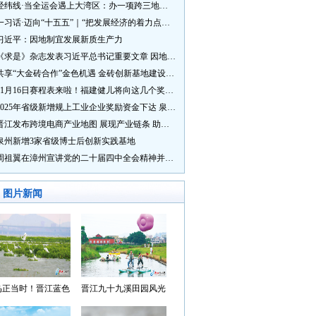
经纬线·当全运会遇上大湾区：办一项跨三地的赛事有多硬核？
一习话·迈向“十五五”｜“把发展经济的着力点放在实体经济上”
习近平：因地制宜发展新质生产力
《求是》杂志发表习近平总书记重要文章 因地制宜发展新质生产力
共享“大金砖合作”金色机遇 金砖创新基地建设成效显著
11月16日赛程表来啦！福建健儿将向这几个奖牌发起冲击→
2025年省级新增规上工业企业奖励资金下达 泉州市获补资金居全省首位
晋江发布跨境电商产业地图 展现产业链条 助力“晋品出海”
泉州新增3家省级博士后创新实践基地
周祖翼在漳州宣讲党的二十届四中全会精神并调研
图片新闻
鸟正当时！晋江蓝色
晋江九十九溪田园风光
湾成候鸟“冬日家园”
入选“世遗泉州·田园风