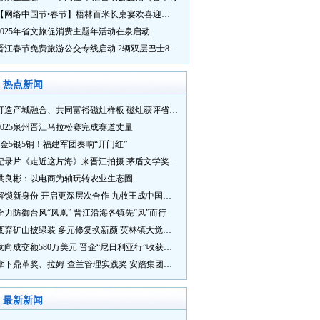
【网络中国节•春节】梧林百米长桌宴欢喜迎新春
2025年省文旅促消费主题年活动在泉启动
晋江春节免费旅游公交专线启动 2辆双层巴士8辆铛铛车带你游
热点新闻
打造产城融合、共同富裕磁灶样板 磁灶获评省级乡村振兴示范乡镇
2025泉州晋江马拉松赛完成赛道丈量
5金5银5铜！福建军团奏响“开门红”
纪录片《走近这片海》来晋江拍摄 茅盾文学奖得主麦家探寻晋江“海海”人生
洪良彬：以电商为轴玩转农业生态圈
解锁新身份 开启更深层次合作 九牧王成中国奥委会官方赞助商
全力防御台风“凤凰” 晋江沿海各镇先“风”而行
废弃矿山披绿装 多元修复换新颜 英林镇大觉山片区废弃矿山生态修复项目通过验收
意向成交额580万美元 晋企“尼日利亚行”收获满满
拿下鼎革奖、拉姆·查兰管理实践奖 安踏集团获企业管理权威奖项
最新新闻