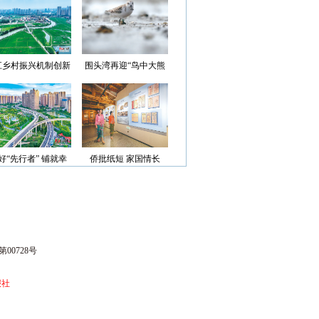
光”首批认定名单
江乡村振兴机制创新
围头湾再迎“鸟中大熊
案例获评省级优秀
猫”
好“先行者” 铺就幸
侨批纸短 家国情长
福路
00728号
报社