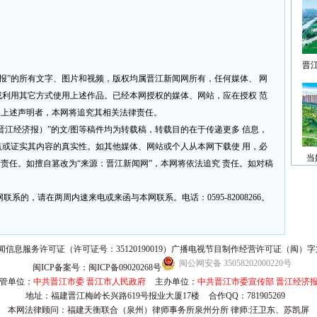
晋
济报”的所有文字、图片和视频，版权均属晋江新闻网所有，任何媒体、 网
利用其它方式使用上述作品。已经本网授权的媒体、网站，应在授权 范
反上述声明者，本网将追究其相关法律责任。
网或晋江经济报）”的文/图等稿件均为转载稿，转载目的在于传递更多 信息，
或证实其内容的真实性。如其他媒体、网站或个人从本网下载使 用，必
当
律责任。如擅自篡改为“来源：晋江新闻网”，本网将依法追究 责任。如对稿
系的，请在两周内速来电或来函与本网联系。电话：0595-82008266。
信息服务许可证（许可证号：35120190019）广播电视节目制作经营许可证（闽）字第
闽公网安备 35058202000220号
闽ICP备案号：闽ICP备09020268号
管单位：
中共晋江市委 晋江市人民政府
主办单位：
中共晋江市委宣传部 晋江经济
地址：福建晋江梅岭长兴路619号报业大厦17楼
合作QQ：781905269
本网法律顾问：福建天衡联合（泉州）律师事务所泉州分所 律师:汪卫东、苏凯屏