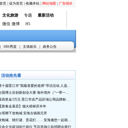
首页
|
设为首页
|
收藏本站
|
网站地图
|
广告报价
文化旅游
专题
最新活动
微信
微博
H5
|
SBS男篮
|
文体娱乐
|
政务公告
活动抢先看
第十届晋江市“我最喜爱的老师”寻访活动 人选推荐火热进行中 快来“秀”您最喜爱的老师
全国博士后创新创业大赛 海外境外（“一带一路”）赛七大赛道等你来战
最高奖金3万元 晋江市农产品区域公用品牌标识Logo及特色农产品包装设计征集活动正式启动
【新春走基层】烟火梧林庆丰年
白塔脚下攻炮城 安海古镇闹元宵
攻炮城、猜灯谜、赏花灯…… 安海邀您一起闹元宵
百余企业超5000个岗位 节后首场公益招聘会举行