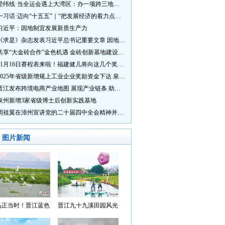
经纬线·当全运会遇上大湾区：办一项跨三地的赛事有多硬核？
一习话·迈向“十五五”｜“把发展经济的着力点放在实体经济上”
习近平：因地制宜发展新质生产力
《求是》杂志发表习近平总书记重要文章 因地制宜发展新质生产力
共享“大金砖合作”金色机遇 金砖创新基地建设成效显著
11月16日赛程表来啦！福建健儿将向这几个奖牌发起冲击→
2025年省级新增规上工业企业奖励资金下达 泉州市获补资金居全省首位
晋江发布跨境电商产业地图 展现产业链条 助力“晋品出海”
泉州新增3家省级博士后创新实践基地
周祖翼在漳州宣讲党的二十届四中全会精神并调研
图片新闻
鸟正当时！晋江蓝色
晋江九十九溪田园风光
湾成候鸟“冬日家园”
入选“世遗泉州·田园风