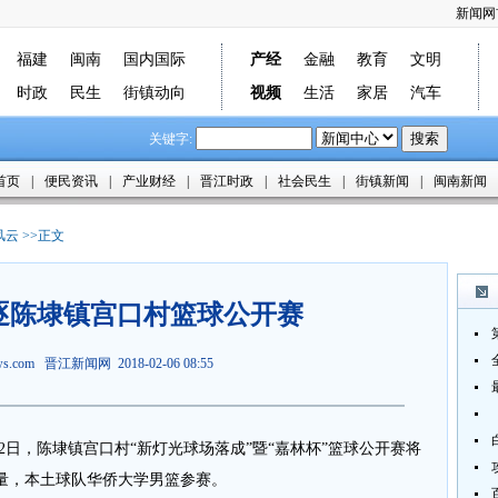
新闻网
福建
闽南
国内国际
产经
金融
教育
文明
时政
民生
街镇动向
视频
生活
家居
汽车
关键字:
首页
|
便民资讯
|
产业财经
|
晋江时政
|
社会民生
|
街镇新闻
|
闽南新闻
风云
>>正文
逐陈埭镇宫口村篮球公开赛
ews.com
晋江新闻网
2018-02-06 08:55
2日，陈埭镇宫口村“新灯光球场落成”暨“嘉林杯”篮球公开赛将
量，本土球队华侨大学男篮参赛。