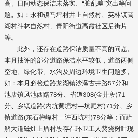
高、日间动态保洁未落实、“脏乱差”突出等问
题。如：永和镇马坪村井上自然村、英林镇高
湖村斗林自然村、青阳街道高霞社区后街片
等。
此外，还存在道路保洁质量不高的问题。
本月抽评的部分道路保洁水平较低，道路两侧
空地、绿化带、水沟及周边环境卫生问题多。
如：本月必检道路龙湖镇沙溪古井路57分和
池店镇凤池西路78分、省道308(金井段)71
分、乡镇道路(内坑黄塘村—坑尾村)71分、乡
镇道路(东石梅峰村—许西坑村)78分等；而疏
解大道磁灶上厝村段存在环卫工人焚烧树叶现