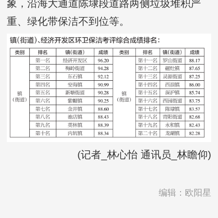
象，沿海大通道陈埭段道路两侧垃圾堆积严
重、绿化带保洁不到位等。
(记者_林心怡 通讯员_林瞻仰)
编辑：欧阳星