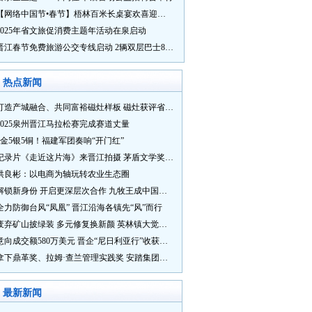
【网络中国节•春节】梧林百米长桌宴欢喜迎新春
2025年省文旅促消费主题年活动在泉启动
晋江春节免费旅游公交专线启动 2辆双层巴士8辆铛铛车带你游
热点新闻
打造产城融合、共同富裕磁灶样板 磁灶获评省级乡村振兴示范乡镇
2025泉州晋江马拉松赛完成赛道丈量
5金5银5铜！福建军团奏响“开门红”
纪录片《走近这片海》来晋江拍摄 茅盾文学奖得主麦家探寻晋江“海海”人生
洪良彬：以电商为轴玩转农业生态圈
解锁新身份 开启更深层次合作 九牧王成中国奥委会官方赞助商
全力防御台风“凤凰” 晋江沿海各镇先“风”而行
废弃矿山披绿装 多元修复换新颜 英林镇大觉山片区废弃矿山生态修复项目通过验收
意向成交额580万美元 晋企“尼日利亚行”收获满满
拿下鼎革奖、拉姆·查兰管理实践奖 安踏集团获企业管理权威奖项
最新新闻