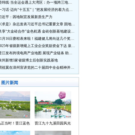
经纬线·当全运会遇上大湾区：办一项跨三地的赛事有多硬核？
一习话·迈向“十五五”｜“把发展经济的着力点放在实体经济上”
习近平：因地制宜发展新质生产力
《求是》杂志发表习近平总书记重要文章 因地制宜发展新质生产力
共享“大金砖合作”金色机遇 金砖创新基地建设成效显著
11月16日赛程表来啦！福建健儿将向这几个奖牌发起冲击→
2025年省级新增规上工业企业奖励资金下达 泉州市获补资金居全省首位
晋江发布跨境电商产业地图 展现产业链条 助力“晋品出海”
泉州新增3家省级博士后创新实践基地
周祖翼在漳州宣讲党的二十届四中全会精神并调研
图片新闻
鸟正当时！晋江蓝色
晋江九十九溪田园风光
湾成候鸟“冬日家园”
入选“世遗泉州·田园风