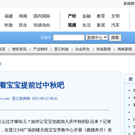
新闻网
福建
闽南
国内国际
产经
金融
教育
文明
时政
民生
街镇动向
视频
生活
家居
汽车
关键字:
首页
|
便民资讯
|
产业财经
|
晋江时政
|
社会民生
|
街镇新闻
|
闽南新闻
文
着宝宝提前过中秋吧
ews.com
晋江新闻网
2015-09-22 08:41
怎么过才够味儿？如何让宝宝也能加入庆中秋的队伍来？记者
时，在晋江SM广场四楼天线宝宝早教中心开展《嫦娥奔月》亲