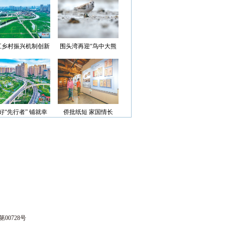
光”首批认定名单
江乡村振兴机制创新
围头湾再迎“鸟中大熊
案例获评省级优秀
猫”
好“先行者” 铺就幸
侨批纸短 家国情长
福路
00728号