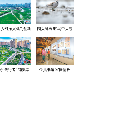
光”首批认定名单
江乡村振兴机制创新
围头湾再迎“鸟中大熊
案例获评省级优秀
猫”
好“先行者” 铺就幸
侨批纸短 家国情长
福路