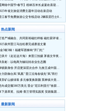
【网络中国节•春节】梧林百米长桌宴欢喜迎新春
2025年省文旅促消费主题年活动在泉启动
晋江春节免费旅游公交专线启动 2辆双层巴士8辆铛铛车带你游
热点新闻
打造产城融合、共同富裕磁灶样板 磁灶获评省级乡村振兴示范乡镇
2025泉州晋江马拉松赛完成赛道丈量
5金5银5铜！福建军团奏响“开门红”
纪录片《走近这片海》来晋江拍摄 茅盾文学奖得主麦家探寻晋江“海海”人生
洪良彬：以电商为轴玩转农业生态圈
解锁新身份 开启更深层次合作 九牧王成中国奥委会官方赞助商
全力防御台风“凤凰” 晋江沿海各镇先“风”而行
废弃矿山披绿装 多元修复换新颜 英林镇大觉山片区废弃矿山生态修复项目通过验收
意向成交额580万美元 晋企“尼日利亚行”收获满满
拿下鼎革奖、拉姆·查兰管理实践奖 安踏集团获企业管理权威奖项
最新新闻