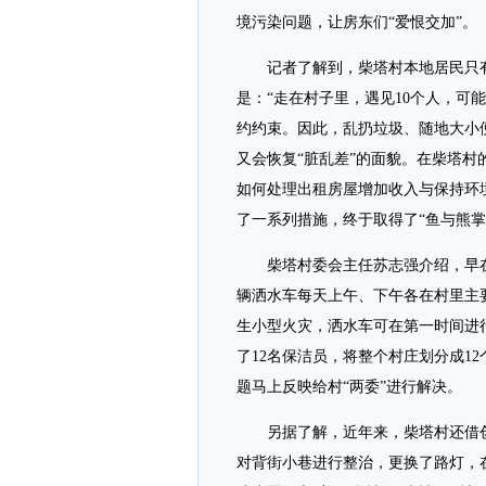
境污染问题，让房东们“爱恨交加”。
记者了解到，柴塔村本地居民只有10
是：“走在村子里，遇见10个人，可
约约束。因此，乱扔垃圾、随地大小
又会恢复“脏乱差”的面貌。在柴塔
如何处理出租房屋增加收入与保持环
了一系列措施，终于取得了“鱼与熊掌
柴塔村委会主任苏志强介绍，早在20
辆洒水车每天上午、下午各在村里主
生小型火灾，洒水车可在第一时间进
了12名保洁员，将整个村庄划分成1
题马上反映给村“两委”进行解决。
另据了解，近年来，柴塔村还借创建
对背街小巷进行整治，更换了路灯，