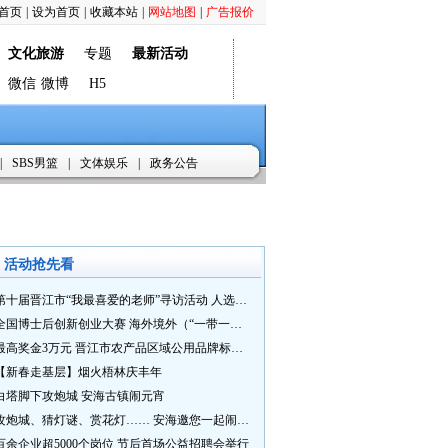
首页
|
设为首页
|
收藏本站
|
网站地图
|
广告报价
文化旅游
专题
最新活动
微信
微博
H5
|
SBS男篮
|
文体娱乐
|
政务公告
活动抢先看
第十届晋江市“我最喜爱的老师”寻访活动 人选推荐火热进行中 快来“秀”您最喜爱的老师
全国博士后创新创业大赛 海外境外（“一带一路”）赛七大赛道等你来战
最高奖金3万元 晋江市农产品区域公用品牌标识Logo及特色农产品包装设计征集活动正式启动
【新春走基层】烟火梧林庆丰年
白塔脚下攻炮城 安海古镇闹元宵
攻炮城、猜灯谜、赏花灯…… 安海邀您一起闹元宵
百余企业超5000个岗位 节后首场公益招聘会举行