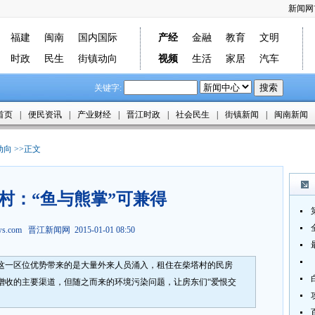
新闻网
福建
闽南
国内国际
产经
金融
教育
文明
时政
民生
街镇动向
视频
生活
家居
汽车
关键字:
首页
|
便民资讯
|
产业财经
|
晋江时政
|
社会民生
|
街镇新闻
|
闽南新闻
动向
>>正文
村：“鱼与熊掌”可兼得
ews.com
晋江新闻网
2015-01-01 08:50
这一区位优势带来的是大量外来人员涌入，租住在柴塔村的民房
增收的主要渠道，但随之而来的环境污染问题，让房东们“爱恨交