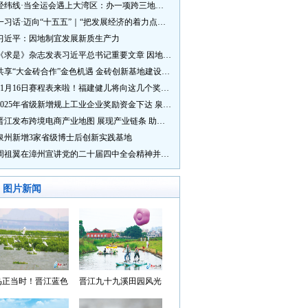
经纬线·当全运会遇上大湾区：办一项跨三地的赛事有多硬核？
一习话·迈向“十五五”｜“把发展经济的着力点放在实体经济上”
习近平：因地制宜发展新质生产力
《求是》杂志发表习近平总书记重要文章 因地制宜发展新质生产力
共享“大金砖合作”金色机遇 金砖创新基地建设成效显著
11月16日赛程表来啦！福建健儿将向这几个奖牌发起冲击→
2025年省级新增规上工业企业奖励资金下达 泉州市获补资金居全省首位
晋江发布跨境电商产业地图 展现产业链条 助力“晋品出海”
泉州新增3家省级博士后创新实践基地
周祖翼在漳州宣讲党的二十届四中全会精神并调研
图片新闻
鸟正当时！晋江蓝色
晋江九十九溪田园风光
湾成候鸟“冬日家园”
入选“世遗泉州·田园风