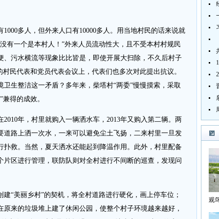
00多人，但外来人口有10000多人。用当地村民的话来说就
能没有一个是本村人！”外来人员流动性大，且不受本村村规民
便、污水横流等现象比比皆是，即使开展大扫除，不久后村子
村的村民代表和党员代表会议上，代表们也多次对此提出抗议。
境卫生整洁这一矛盾？多年来，柴塔村“两委”慢慢摸索，采取
”兼得的成效。
10年，村里就购入一辆洒水车，2013年又购入第二辆。两
要道路上洒一次水，一来可以避免尘土飞扬，二来村里一旦发
行扑救。当然，夏天洒水还能起到降温作用。此外，村里配备
2个片区进行管理，联防队则对全村进行不间断的巡查，发现问
“美丽乡村”的契机，将全村道路进行硬化，画上停车位；
观
在原来的垃圾堆上建了休闲公园，使整个村子环境越来越好，
海