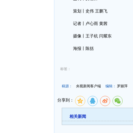
策划丨史伟 王鹏飞
记者丨卢心雨 黄茜
摄像丨王子杭 闫耀东
海报丨陈括
标签：
稿源：
央视新闻客户端
编辑：
罗丽萍
分享到：
相关新闻