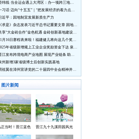
经纬线·当全运会遇上大湾区：办一项跨三地的赛事有多硬核？
一习话·迈向“十五五”｜“把发展经济的着力点放在实体经济上”
习近平：因地制宜发展新质生产力
《求是》杂志发表习近平总书记重要文章 因地制宜发展新质生产力
共享“大金砖合作”金色机遇 金砖创新基地建设成效显著
11月16日赛程表来啦！福建健儿将向这几个奖牌发起冲击→
2025年省级新增规上工业企业奖励资金下达 泉州市获补资金居全省首位
晋江发布跨境电商产业地图 展现产业链条 助力“晋品出海”
泉州新增3家省级博士后创新实践基地
周祖翼在漳州宣讲党的二十届四中全会精神并调研
图片新闻
鸟正当时！晋江蓝色
晋江九十九溪田园风光
湾成候鸟“冬日家园”
入选“世遗泉州·田园风