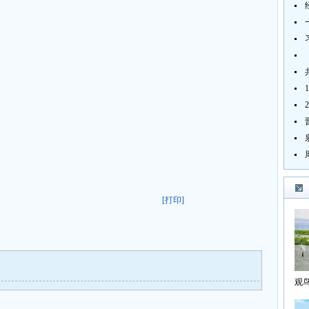
[打印]
观
海