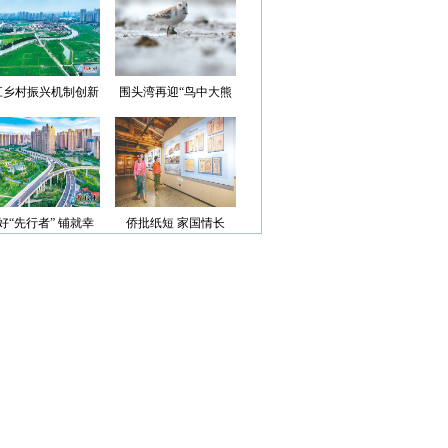
光”首批认定名单
江乡村振兴机制创新
围头湾再迎“鸟中大熊
案例获评省级优秀
猫”
好“先行者” 铺就幸
侨批纸短 家国情长
福路