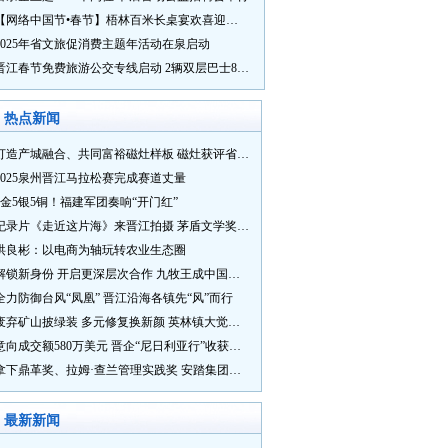
【网络中国节•春节】梧林百米长桌宴欢喜迎新春
2025年省文旅促消费主题年活动在泉启动
晋江春节免费旅游公交专线启动 2辆双层巴士8辆铛铛车带你游
热点新闻
打造产城融合、共同富裕磁灶样板 磁灶获评省级乡村振兴示范乡镇
2025泉州晋江马拉松赛完成赛道丈量
5金5银5铜！福建军团奏响“开门红”
纪录片《走近这片海》来晋江拍摄 茅盾文学奖得主麦家探寻晋江“海海”人生
洪良彬：以电商为轴玩转农业生态圈
解锁新身份 开启更深层次合作 九牧王成中国奥委会官方赞助商
全力防御台风“凤凰” 晋江沿海各镇先“风”而行
废弃矿山披绿装 多元修复换新颜 英林镇大觉山片区废弃矿山生态修复项目通过验收
意向成交额580万美元 晋企“尼日利亚行”收获满满
拿下鼎革奖、拉姆·查兰管理实践奖 安踏集团获企业管理权威奖项
最新新闻