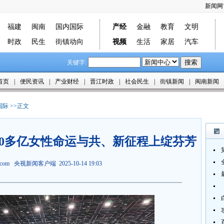
新闻网
福建
闽南
国内国际
产经
金融
教育
文明
时政
民生
街镇动向
视频
生活
家居
汽车
关键字:
首页
|
便民资讯
|
产业财经
|
晋江时政
|
社会民生
|
街镇新闻
|
闽南新闻
国际
>>正文
0多亿女性命运与共、新征程上绽芬芳
ws.com 央视新闻客户端 2025-10-14 19:03