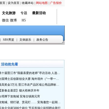
首页
|
设为首页
|
收藏本站
|
网站地图
|
广告报价
文化旅游
专题
最新活动
微信
微博
H5
|
SBS男篮
|
文体娱乐
|
政务公告
活动抢先看
第十届晋江市“我最喜爱的老师”寻访活动 人选推荐火热进行中 快来“秀”您最喜爱的老师
全国博士后创新创业大赛 海外境外（“一带一路”）赛七大赛道等你来战
最高奖金3万元 晋江市农产品区域公用品牌标识Logo及特色农产品包装设计征集活动正式启动
【新春走基层】烟火梧林庆丰年
白塔脚下攻炮城 安海古镇闹元宵
攻炮城、猜灯谜、赏花灯…… 安海邀您一起闹元宵
百余企业超5000个岗位 节后首场公益招聘会举行