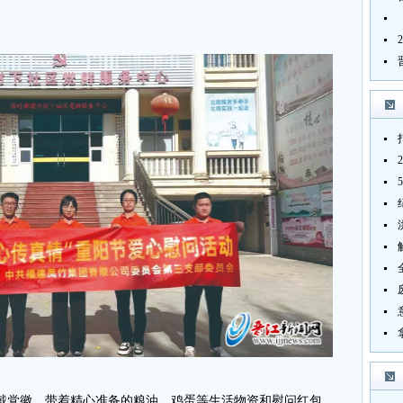
戴党徽，带着精心准备的粮油、鸡蛋等生活物资和慰问红包，