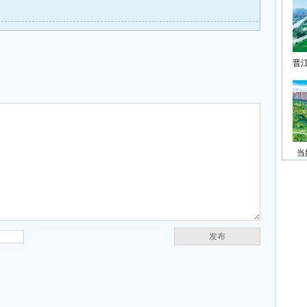
晋
当
发布