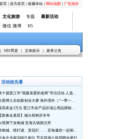
首页
|
设为首页
|
收藏本站
|
网站地图
|
广告报价
文化旅游
专题
最新活动
微信
微博
H5
|
SBS男篮
|
文体娱乐
|
政务公告
活动抢先看
第十届晋江市“我最喜爱的老师”寻访活动 人选推荐火热进行中 快来“秀”您最喜爱的老师
全国博士后创新创业大赛 海外境外（“一带一路”）赛七大赛道等你来战
最高奖金3万元 晋江市农产品区域公用品牌标识Logo及特色农产品包装设计征集活动正式启动
【新春走基层】烟火梧林庆丰年
白塔脚下攻炮城 安海古镇闹元宵
攻炮城、猜灯谜、赏花灯…… 安海邀您一起闹元宵
百余企业超5000个岗位 节后首场公益招聘会举行