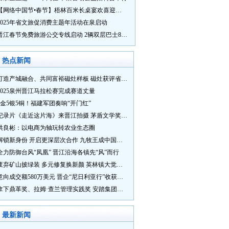
【网络中国节•春节】梧林百米长桌宴欢喜迎新春
2025年省文旅促消费主题年活动在泉启动
晋江春节免费旅游公交专线启动 2辆双层巴士8辆铛铛车带你游
热点新闻
打造产城融合、共同富裕磁灶样板 磁灶获评省级乡村振兴示范乡镇
2025泉州晋江马拉松赛完成赛道丈量
5金5银5铜！福建军团奏响“开门红”
纪录片《走近这片海》来晋江拍摄 茅盾文学奖得主麦家探寻晋江“海海”人生
洪良彬：以电商为轴玩转农业生态圈
解锁新身份 开启更深层次合作 九牧王成中国奥委会官方赞助商
全力防御台风“凤凰” 晋江沿海各镇先“风”而行
废弃矿山披绿装 多元修复换新颜 英林镇大觉山片区废弃矿山生态修复项目通过验收
意向成交额580万美元 晋企“尼日利亚行”收获满满
拿下鼎革奖、拉姆·查兰管理实践奖 安踏集团获企业管理权威奖项
最新新闻