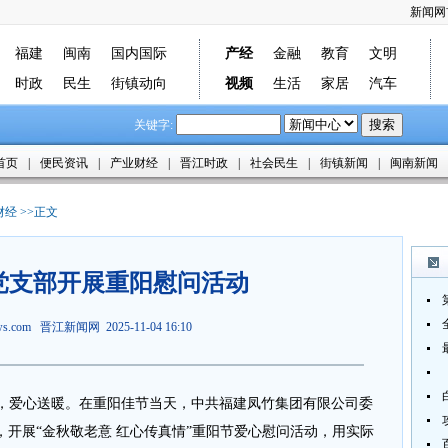
新闻网
福建
闽南
国内国际
产经
金融
教育
文明
时政
民生
街镇动向
视频
生活
家居
汽车
关键字:
首页
|
便民资讯
|
产业财经
|
晋江时政
|
社会民生
|
街镇新闻
|
闽南新闻
财经
>>正文
党支部开展重阳慰问活动
ews.com
晋江新闻网
2025-11-04 16:10
浓，爱心送暖。在重阳佳节当天，中共福建凤竹集团有限公司委
开展“金秋敬老意 红心传真情”重阳节爱心慰问活动，用实际