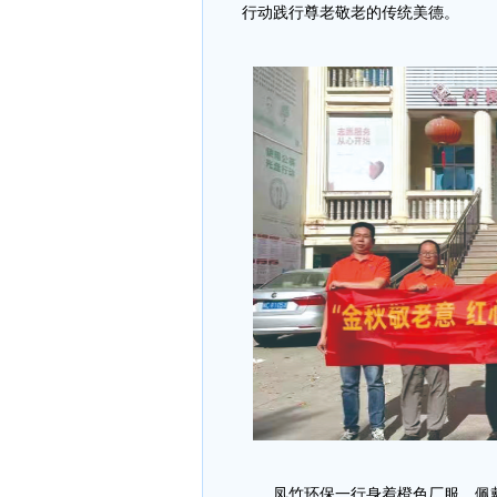
行动践行尊老敬老的传统美德。
凤竹环保一行身着橙色厂服、佩