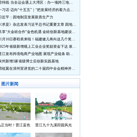
经纬线·当全运会遇上大湾区：办一项跨三地的赛事有多硬核？
一习话·迈向“十五五”｜“把发展经济的着力点放在实体经济上”
习近平：因地制宜发展新质生产力
《求是》杂志发表习近平总书记重要文章 因地制宜发展新质生产力
共享“大金砖合作”金色机遇 金砖创新基地建设成效显著
11月16日赛程表来啦！福建健儿将向这几个奖牌发起冲击→
2025年省级新增规上工业企业奖励资金下达 泉州市获补资金居全省首位
晋江发布跨境电商产业地图 展现产业链条 助力“晋品出海”
泉州新增3家省级博士后创新实践基地
周祖翼在漳州宣讲党的二十届四中全会精神并调研
图片新闻
鸟正当时！晋江蓝色
晋江九十九溪田园风光
湾成候鸟“冬日家园”
入选“世遗泉州·田园风