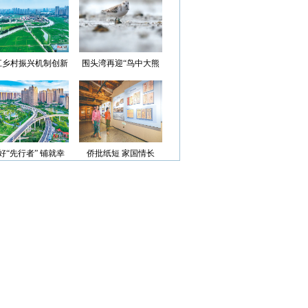
光”首批认定名单
江乡村振兴机制创新
围头湾再迎“鸟中大熊
案例获评省级优秀
猫”
好“先行者” 铺就幸
侨批纸短 家国情长
福路