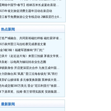
【网络中国节•春节】梧林百米长桌宴欢喜迎新春
2025年省文旅促消费主题年活动在泉启动
晋江春节免费旅游公交专线启动 2辆双层巴士8辆铛铛车带你游
热点新闻
打造产城融合、共同富裕磁灶样板 磁灶获评省级乡村振兴示范乡镇
2025泉州晋江马拉松赛完成赛道丈量
5金5银5铜！福建军团奏响“开门红”
纪录片《走近这片海》来晋江拍摄 茅盾文学奖得主麦家探寻晋江“海海”人生
洪良彬：以电商为轴玩转农业生态圈
解锁新身份 开启更深层次合作 九牧王成中国奥委会官方赞助商
全力防御台风“凤凰” 晋江沿海各镇先“风”而行
废弃矿山披绿装 多元修复换新颜 英林镇大觉山片区废弃矿山生态修复项目通过验收
意向成交额580万美元 晋企“尼日利亚行”收获满满
拿下鼎革奖、拉姆·查兰管理实践奖 安踏集团获企业管理权威奖项
最新新闻