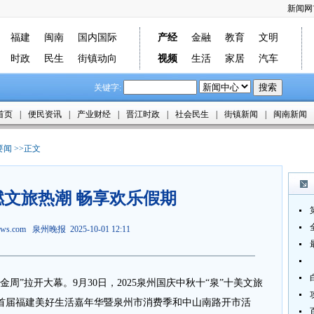
新闻网
福建
闽南
国内国际
产经
金融
教育
文明
时政
民生
街镇动向
视频
生活
家居
汽车
关键字:
首页
|
便民资讯
|
产业财经
|
晋江时政
|
社会民生
|
街镇新闻
|
闽南新闻
要闻
>>正文
文旅热潮 畅享欢乐假期
news.com 泉州晚报 2025-10-01 12:11
周”拉开大幕。9月30日，2025泉州国庆中秋十“泉”十美文旅
首届福建美好生活嘉年华暨泉州市消费季和中山南路开市活