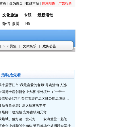
首页
|
设为首页
|
收藏本站
|
网站地图
|
广告报价
文化旅游
专题
最新活动
微信
微博
H5
|
SBS男篮
|
文体娱乐
|
政务公告
活动抢先看
第十届晋江市“我最喜爱的老师”寻访活动 人选推荐火热进行中 快来“秀”您最喜爱的老师
全国博士后创新创业大赛 海外境外（“一带一路”）赛七大赛道等你来战
最高奖金3万元 晋江市农产品区域公用品牌标识Logo及特色农产品包装设计征集活动正式启动
【新春走基层】烟火梧林庆丰年
白塔脚下攻炮城 安海古镇闹元宵
攻炮城、猜灯谜、赏花灯…… 安海邀您一起闹元宵
百余企业超5000个岗位 节后首场公益招聘会举行