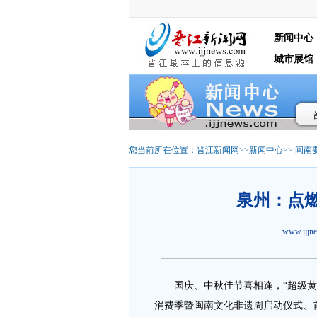
新闻中心
城市展馆
您当前所在位置：
晋江新闻网
>>
新闻中心
>>
闽南
泉州：点燃
www.ijj
国庆、中秋佳节喜相逢，“超级黄金
消费季暨闽南文化非遗周启动仪式、