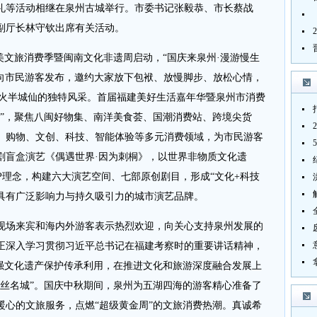
礼等活动相继在泉州古城举行。市委书记张毅恭、市长蔡战
副厅长林守钦出席有关活动。
”十美文旅消费季暨闽南文化非遗周启动，“国庆来泉州·漫游慢生
面向市民游客发布，邀约大家放下包袱、放慢脚步、放松心情，
烟火半城仙的独特风采。首届福建美好生活嘉年华暨泉州市消费
场”，聚焦八闽好物集、南洋美食荟、国潮消费站、跨境尖货
、购物、文创、科技、智能体验等多元消费领域，为市民游客
剧盲盒演艺《偶遇世界·因为刺桐》，以世界非物质文化遗
IP理念，构建六大演艺空间、七部原创剧目，形成“文化+科技
造具有广泛影响力与持久吸引力的城市演艺品牌。
现场来宾和海内外游客表示热烈欢迎，向关心支持泉州发展的
正深入学习贯彻习近平总书记在福建考察时的重要讲话精神，
加强文化遗产保护传承利用，在推进文化和旅游深度融合发展上
海丝名城”。国庆中秋期间，泉州为五湖四海的游客精心准备了
暖心的文旅服务，点燃“超级黄金周”的文旅消费热潮。真诚希