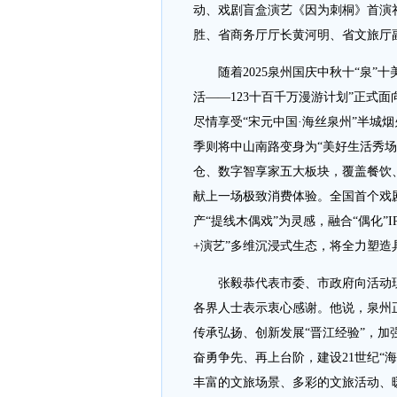
动、戏剧盲盒演艺《因为刺桐》首演
胜、省商务厅厅长黄河明、省文旅厅
随着2025泉州国庆中秋十“泉
活——123十百千万漫游计划”正式
尽情享受“宋元中国·海丝泉州”半城
季则将中山南路变身为“美好生活秀
仓、数字智享家五大板块，覆盖餐饮
献上一场极致消费体验。全国首个戏
产“提线木偶戏”为灵感，融合“偶化”
+演艺”多维沉浸式生态，将全力塑
张毅恭代表市委、市政府向活动
各界人士表示衷心感谢。他说，泉州
传承弘扬、创新发展“晋江经验”，
奋勇争先、再上台阶，建设21世纪“
丰富的文旅场景、多彩的文旅活动、