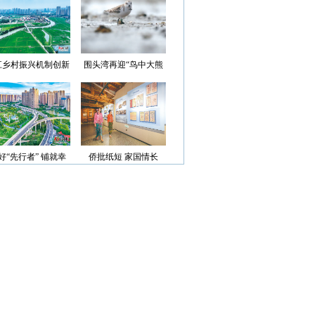
光”首批认定名单
江乡村振兴机制创新
围头湾再迎“鸟中大熊
案例获评省级优秀
猫”
好“先行者” 铺就幸
侨批纸短 家国情长
福路