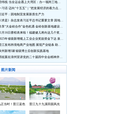
经纬线·当全运会遇上大湾区：办一项跨三地的赛事有多硬核？
一习话·迈向“十五五”｜“把发展经济的着力点放在实体经济上”
习近平：因地制宜发展新质生产力
《求是》杂志发表习近平总书记重要文章 因地制宜发展新质生产力
共享“大金砖合作”金色机遇 金砖创新基地建设成效显著
11月16日赛程表来啦！福建健儿将向这几个奖牌发起冲击→
2025年省级新增规上工业企业奖励资金下达 泉州市获补资金居全省首位
晋江发布跨境电商产业地图 展现产业链条 助力“晋品出海”
泉州新增3家省级博士后创新实践基地
周祖翼在漳州宣讲党的二十届四中全会精神并调研
图片新闻
鸟正当时！晋江蓝色
晋江九十九溪田园风光
湾成候鸟“冬日家园”
入选“世遗泉州·田园风