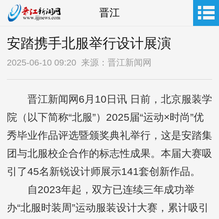
晋江
安踏携手北服举行设计展演
2025-06-10 09:20 来源：晋江新闻网
晋江新闻网6月10日讯 日前，北京服装学
院（以下简称“北服”）2025届“运动×时尚”优
秀毕业作品评选暨颁奖典礼举行，这是安踏集
团与北服校企合作的标志性成果。本届大赛吸
引了45名新锐设计师展示141套创新作品。
自2023年起，双方已连续三年成功举
办“北服时装周”运动服装设计大赛，累计吸引