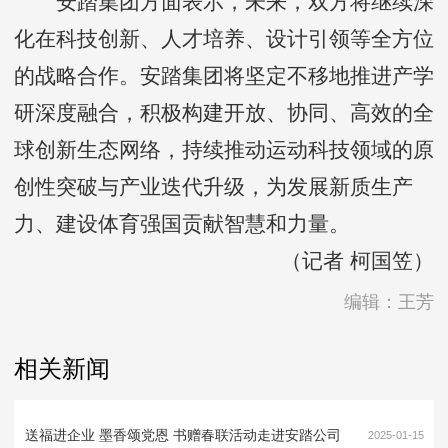
安踏集团方面表示，未来，双方将继续深
化在科技创新、人才培养、设计引领等全方位
的战略合作。安踏集团将坚定不移地推进产学
研深度融合，积极构建开放、协同、高效的全
球创新生态网络，持续推动运动科技领域的原
创性突破与产业迭代升级，为发展新质生产
力、建设体育强国贡献智慧和力量。
（记者 柯国笠）
编辑：王芳
相关新闻
送福进企业 墨香颂党恩 书赠春联活动走进安踏公司
2025-01-15