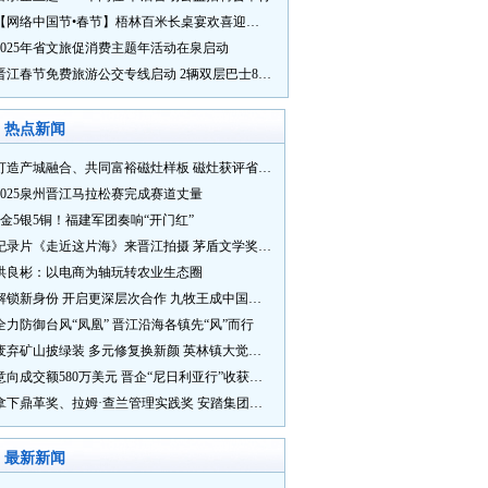
【网络中国节•春节】梧林百米长桌宴欢喜迎新春
2025年省文旅促消费主题年活动在泉启动
晋江春节免费旅游公交专线启动 2辆双层巴士8辆铛铛车带你游
热点新闻
打造产城融合、共同富裕磁灶样板 磁灶获评省级乡村振兴示范乡镇
2025泉州晋江马拉松赛完成赛道丈量
5金5银5铜！福建军团奏响“开门红”
纪录片《走近这片海》来晋江拍摄 茅盾文学奖得主麦家探寻晋江“海海”人生
洪良彬：以电商为轴玩转农业生态圈
解锁新身份 开启更深层次合作 九牧王成中国奥委会官方赞助商
全力防御台风“凤凰” 晋江沿海各镇先“风”而行
废弃矿山披绿装 多元修复换新颜 英林镇大觉山片区废弃矿山生态修复项目通过验收
意向成交额580万美元 晋企“尼日利亚行”收获满满
拿下鼎革奖、拉姆·查兰管理实践奖 安踏集团获企业管理权威奖项
最新新闻