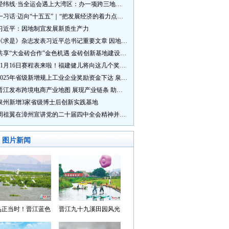
经纬线·当全运会遇上大湾区：办一项跨三地的赛事有多硬核？
一习话·迈向“十五五”｜“把发展经济的着力点放在实体经济上”
习近平：因地制宜发展新质生产力
《求是》杂志发表习近平总书记重要文章 因地制宜发展新质生产力
共享“大金砖合作”金色机遇 金砖创新基地建设成效显著
11月16日赛程表来啦！福建健儿将向这几个奖牌发起冲击→
2025年省级新增规上工业企业奖励资金下达 泉州市获补资金居全省首位
晋江发布跨境电商产业地图 展现产业链条 助力“晋品出海”
泉州新增3家省级博士后创新实践基地
周祖翼在漳州宣讲党的二十届四中全会精神并调研
图片新闻
鸟正当时！晋江蓝色
晋江九十九溪田园风光
湾成候鸟“冬日家园”
入选“世遗泉州·田园风