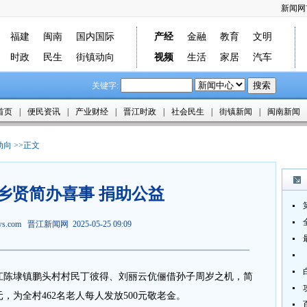
新闻网
福建
闽南
国内国际
产经
金融
教育
文明
时政
民生
街镇动向
视频
生活
家居
汽车
关键字:
首页
|
便民资讯
|
产业财经
|
晋江时政
|
社会民生
|
街镇新闻
|
闽南新闻
动向
>>正文
乡贤简办喜事 捐助公益
ews.com
晋江新闻网
2025-05-25 09:09
江陈埭镇鹏头村村民丁彼得、刘丽云伉俪借孙子周岁之机，简
元，为全村462名老人每人发放500元敬老金。