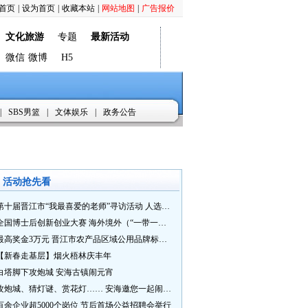
首页
|
设为首页
|
收藏本站
|
网站地图
|
广告报价
文化旅游
专题
最新活动
微信
微博
H5
|
SBS男篮
|
文体娱乐
|
政务公告
活动抢先看
第十届晋江市“我最喜爱的老师”寻访活动 人选推荐火热进行中 快来“秀”您最喜爱的老师
全国博士后创新创业大赛 海外境外（“一带一路”）赛七大赛道等你来战
最高奖金3万元 晋江市农产品区域公用品牌标识Logo及特色农产品包装设计征集活动正式启动
【新春走基层】烟火梧林庆丰年
白塔脚下攻炮城 安海古镇闹元宵
攻炮城、猜灯谜、赏花灯…… 安海邀您一起闹元宵
百余企业超5000个岗位 节后首场公益招聘会举行