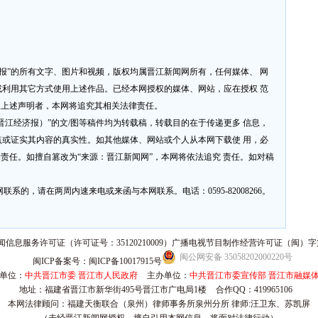
济报”的所有文字、图片和视频，版权均属晋江新闻网所有，任何媒体、 网
利用其它方式使用上述作品。已经本网授权的媒体、网站，应在授权 范
反上述声明者，本网将追究其相关法律责任。
网或晋江经济报）”的文/图等稿件均为转载稿，转载目的在于传递更多 信息，
或证实其内容的真实性。如其他媒体、网站或个人从本网下载使 用，必
律责任。如擅自篡改为“来源：晋江新闻网”，本网将依法追究 责任。如对稿
系的，请在两周内速来电或来函与本网联系。电话：0595-82008266。
信息服务许可证（许可证号：35120210009）广播电视节目制作经营许可证（闽）字第
闽公网安备 35058202000220号
闽ICP备案号：闽ICP备10017915号
单位：
中共晋江市委 晋江市人民政府
主办单位：
中共晋江市委宣传部 晋江市融媒
地址：福建省晋江市新华街495号晋江市广电局1楼
合作QQ：419965106
本网法律顾问：福建天衡联合（泉州）律师事务所泉州分所 律师:汪卫东、苏凯屏