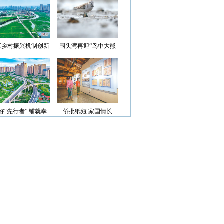
光”首批认定名单
江乡村振兴机制创新
围头湾再迎“鸟中大熊
案例获评省级优秀
猫”
好“先行者” 铺就幸
侨批纸短 家国情长
福路