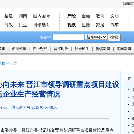
新闻网
福建
闽南
国内国际
产经
金融
教育
文明
时政
民生
街镇动向
视频
生活
家居
汽车
关键字:
首页
|
便民资讯
|
产业财经
|
晋江时政
|
社会民生
|
街镇新闻
|
闽南新闻
时政
>>正文
心向未来 晋江市领导调研重点项目建设
点企业生产经营情况
ews.com
晋江新闻网
2025-05-07 08:53
泉州市委常委、晋江市委书记张文贤带队调研重点项目建设及重点