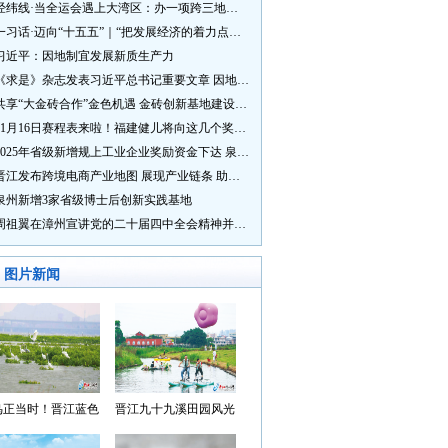
经纬线·当全运会遇上大湾区：办一项跨三地的赛事有多硬核？
一习话·迈向“十五五”｜“把发展经济的着力点放在实体经济上”
习近平：因地制宜发展新质生产力
《求是》杂志发表习近平总书记重要文章 因地制宜发展新质生产力
共享“大金砖合作”金色机遇 金砖创新基地建设成效显著
11月16日赛程表来啦！福建健儿将向这几个奖牌发起冲击→
2025年省级新增规上工业企业奖励资金下达 泉州市获补资金居全省首位
晋江发布跨境电商产业地图 展现产业链条 助力“晋品出海”
泉州新增3家省级博士后创新实践基地
周祖翼在漳州宣讲党的二十届四中全会精神并调研
图片新闻
鸟正当时！晋江蓝色
晋江九十九溪田园风光
湾成候鸟“冬日家园”
入选“世遗泉州·田园风