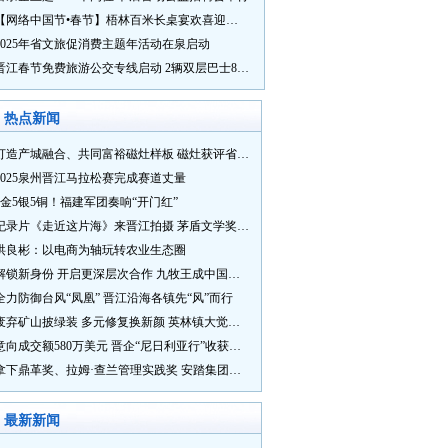
【网络中国节•春节】梧林百米长桌宴欢喜迎新春
2025年省文旅促消费主题年活动在泉启动
晋江春节免费旅游公交专线启动 2辆双层巴士8辆铛铛车带你游
热点新闻
打造产城融合、共同富裕磁灶样板 磁灶获评省级乡村振兴示范乡镇
2025泉州晋江马拉松赛完成赛道丈量
5金5银5铜！福建军团奏响“开门红”
纪录片《走近这片海》来晋江拍摄 茅盾文学奖得主麦家探寻晋江“海海”人生
洪良彬：以电商为轴玩转农业生态圈
解锁新身份 开启更深层次合作 九牧王成中国奥委会官方赞助商
全力防御台风“凤凰” 晋江沿海各镇先“风”而行
废弃矿山披绿装 多元修复换新颜 英林镇大觉山片区废弃矿山生态修复项目通过验收
意向成交额580万美元 晋企“尼日利亚行”收获满满
拿下鼎革奖、拉姆·查兰管理实践奖 安踏集团获企业管理权威奖项
最新新闻