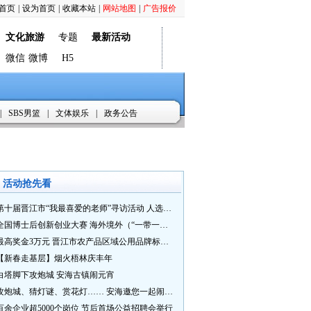
首页
|
设为首页
|
收藏本站
|
网站地图
|
广告报价
文化旅游
专题
最新活动
微信
微博
H5
|
SBS男篮
|
文体娱乐
|
政务公告
活动抢先看
第十届晋江市“我最喜爱的老师”寻访活动 人选推荐火热进行中 快来“秀”您最喜爱的老师
全国博士后创新创业大赛 海外境外（“一带一路”）赛七大赛道等你来战
最高奖金3万元 晋江市农产品区域公用品牌标识Logo及特色农产品包装设计征集活动正式启动
【新春走基层】烟火梧林庆丰年
白塔脚下攻炮城 安海古镇闹元宵
攻炮城、猜灯谜、赏花灯…… 安海邀您一起闹元宵
百余企业超5000个岗位 节后首场公益招聘会举行