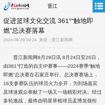
晋江
促进篮球文化交流 361°“触地即
燃”总决赛落幕
2024-08-29 09:24 来源：晋江新闻网
晋江新闻网8月29日讯 8月24日至25日，
由361°打造的自主IP赛事——2024赛季“触地
即燃”总决赛在石家庄举行。总决赛赛场上，
16支参赛队伍的球员火力全开，为到场嘉宾
及球迷观众奉献了一场又一场精彩对决。经过
多轮激战，最终由明星草根球员孟博龙领衔