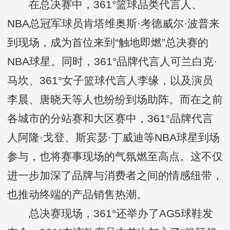
在总决赛中，361°篮球品类代言人、
NBA总冠军球员肯塔维奥斯·考德威尔·波普来
到现场，成为首位来到“触地即燃”总决赛的
NBA球星。同时，361°品牌代言人可兰白克·
马坎、361°女子篮球代言人李缘，以及演员
李晨、唐晓天等人也纷纷到场助阵。而在之前
各城市的分站赛和大区赛中，361°品牌代言
人阿隆·戈登、斯宾瑟·丁威迪等NBA球星到场
参与，也将赛事现场的气氛燃至高点。这不仅
进一步加深了品牌与消费者之间的情感纽带，
也推动终端的产品销售热潮。
总决赛现场，361°还举办了AG5球鞋发