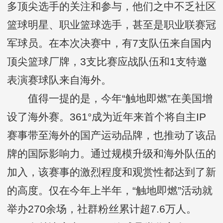
多顶尖选手的关注和参与，他们之中不乏社区
篮球明星、职业篮球选手，甚至是职业联赛冠
军球员。在本次决赛中，有7支队伍来自国内
顶尖篮球厂牌，3支比赛应战队伍和1支特邀
表演赛球队来自海外。
值得一提的是，今年“触地即燃”在美国增
设了海外赛。361°成为近年来首个将自主IP
赛事带至海外的国产运动品牌，也推动了该品
牌的国际影响力。通过规模升级和海外队伍的
加入，该赛事的激烈程度和观赏性都达到了新
的高度。仅在今年上半年，“触地即燃”活动就
举办270余场，社群粉丝累计超7.6万人。