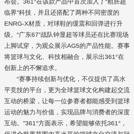
布会。361°在该款产品中首次加入了“粗胚超
临界”科技，并且还搭配了两种不同密度的
ENRG-X材质，对球鞋的缓震和回弹进行升
级。“广东67”战队钟显超等球员还在比赛现场
上脚试穿，为观众展示AG5的产品性能。赛事
将篮球与文化、科技相融合，展示出361°在
创新上的不懈追求。
“赛事持续创新与优化，不仅提供了高水
平竞技的平台，更为全球篮球文化构建起交流
互动的桥梁，让每一位参赛者都能感受到篮球
运动的魅力与价值，实现品牌与消费者的深度
互动。”361°方面表示，希望能够依托361°，