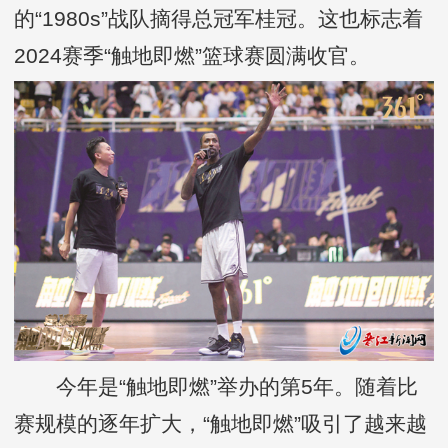
的“1980s”战队摘得总冠军桂冠。这也标志着
2024赛季“触地即燃”篮球赛圆满收官。
今年是“触地即燃”举办的第5年。随着比
赛规模的逐年扩大，“触地即燃”吸引了越来越